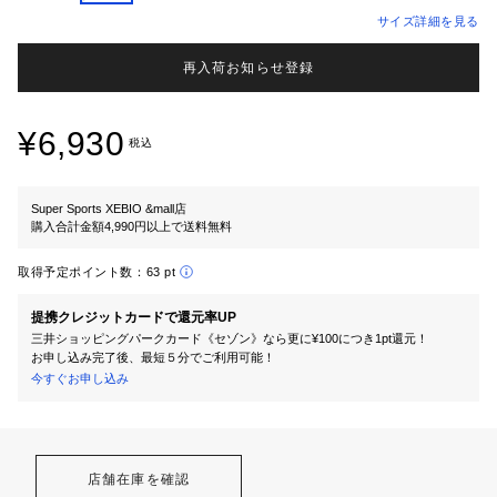
サイズ詳細を見る
再入荷お知らせ登録
¥6,930
税込
Super Sports XEBIO &mall店
購入合計金額4,990円以上で送料無料
取得予定ポイント数：
63 pt
提携クレジットカードで還元率UP
三井ショッピングパークカード《セゾン》なら更に¥100につき1pt還元！
お申し込み完了後、最短５分でご利用可能！
今すぐお申し込み
店舗在庫を確認