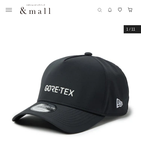
1
/
11