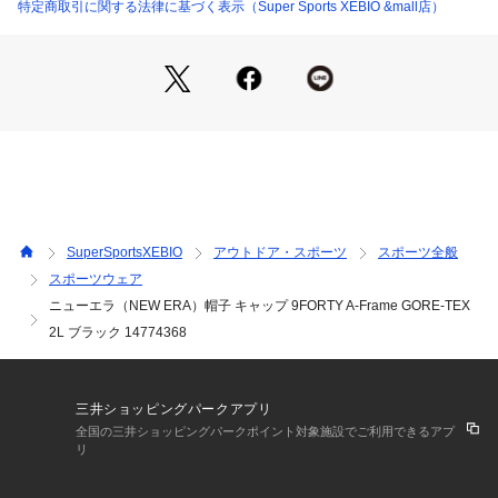
れます。少し深みがある被り心地です。バイザー(つば)はあら
特定商取引に関する法律に基づく表示（Super Sports XEBIO &mall店）
かじめ着用しやすい状態にカーブしています。
【商品の購入にあたっての注意事項】
※一部商品において弊社カラー表記がメーカーカラー表記と異
なる場合があります。
※ブラウザやお使いのモニター環境により、掲載画像と実際の
商品の色味が若干異なる場合があります。
※掲載の価格・製品のパッケージ・デザイン・仕様について、
予告なく変更することがあります。あらかじめご了承くださ
い。2026年春夏モデル 2026ssmodel ニューエラ NEW ERA
SuperSportsXEBIO
アウトドア・スポーツ
スポーツ全般
 NEWERA エルブレス ヴィクトリア ビクトリア Victoria L-Br
スポーツウェア
eath アウトドアカジュアル小物 アクセサリー 帽子 Men's Me
ニューエラ（NEW ERA）帽子 キャップ 9FORTY A-Frame GORE-TEX
ns メンズ めんず 男性 アウトドア レジャー ハイキング キャ
ンプ ぼうし 日よけ 紫外線対策 UV対策 熱中症対策 2026_hbs
2L ブラック 14774368
三井ショッピングパークアプリ
全国の三井ショッピングパークポイント対象施設でご利用できるアプ
リ