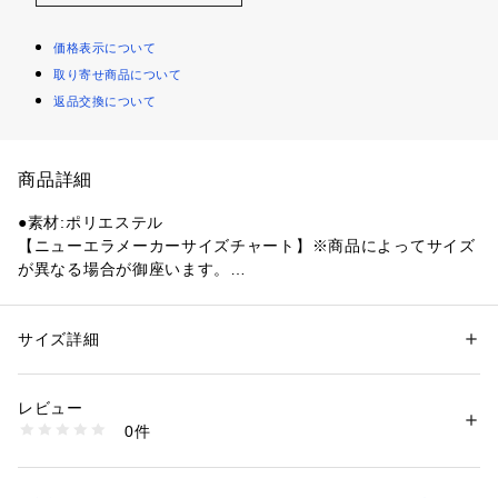
価格表示について
取り寄せ商品について
返品交換について
商品詳細
●素材:ポリエステル
【ニューエラメーカーサイズチャート】※商品によってサイズ
が異なる場合が御座います。
●サイズ:【フリー(OSFM)】頭囲56.8～60.6cm
●メーカーカラー表記:ブラック
●過酷な環境にも対応する、防水防風透湿性を兼ね備えた高機
サイズ詳細
性別：
レディース
メンズ
能シリーズ。防水性防風性透湿性に優れた GORE-TEX PACLI
カテゴリー：
アウトドア・スポーツ
 ＞ 
スポーツ全般
 ＞ 
スポーツウェア
TEを採用。抗菌効果のあるMICROERAスウェットバンドを採
レビュー
用。トップボタンは錆を防ぐプラスチック製です。
商品番号：
1540000481578 
（モール）
0件
●シルエットは9FORTYをベースに、フロント部1枚パネルにし
10902843101 （ショップ）
て上部をつまんだ独特のシルエットが特徴。フロントパネルの
内側に独自の芯を作ることで型崩れしにくいシルエットが保た