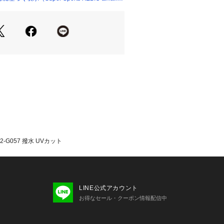
・計量方法により計測を行っておりま
差が生じる場合があります。
て弊社カラー表記がメーカーカラー表
あります。
いのモニター環境により、掲載画像と
が若干異なる場合があります。
品のパッケージ・デザイン・仕様につ
更することがあります。あらかじめご
年春夏モデル 2026ssmodel チャム
レス ヴィクトリア ビクトリア Victori
dy's Ladys ウインドシェル 上着 アウタ
カー ベージュ はっ水 撥水 UVカット 
け防止 日焼け対策 レディース れでぃ
-G057 撥水 UVカット
ドア レジャー キャンプ トレッキング
フェス 普段使い タウンユース 旅行 ト
LINE公式アカウント
お得なセール・クーポン情報配信中