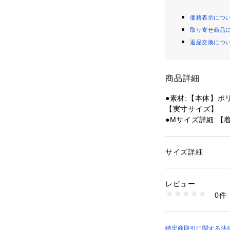
価格表示につ
取り寄せ商品
返品交換につ
商品詳細
●素材:【本体】ポ
【実寸サイズ】
●Mサイズ詳細:【着
79cm
●Lサイズ詳細:【着
81.5cm
サイズ詳細
性別：
レディース
●ベトナム製
カテゴリー：
アウト
ウェア
●メーカーカラー表記:
レビュー
●UVカット
0件
●撥水加工
商品番号：
15400004
10905572101 （
●パッカブル
【商品の購入にあ
特定商取引に関する法律に基づ