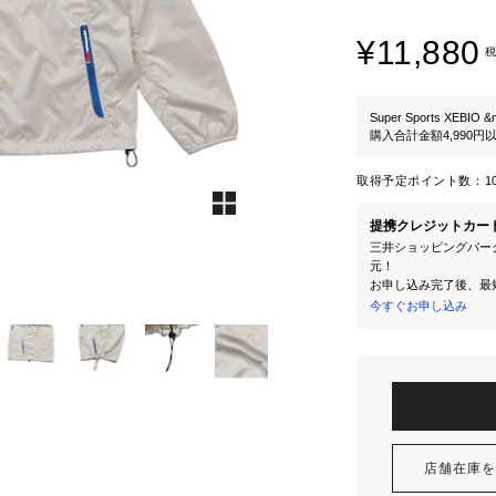
¥11,880
税
Super Sports XEBIO &
購入合計金額4,990
取得予定ポイント数：
1
提携クレジットカー
三井ショッピングパーク
元！
お申し込み完了後、最
今すぐお申し込み
店舗在庫