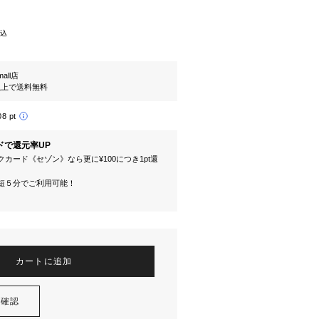
込
mall店
円以上で送料無料
08 pt
ドで還元率UP
カード《セゾン》なら更に¥100につき1pt還
短５分でご利用可能！
カートに追加
を確認