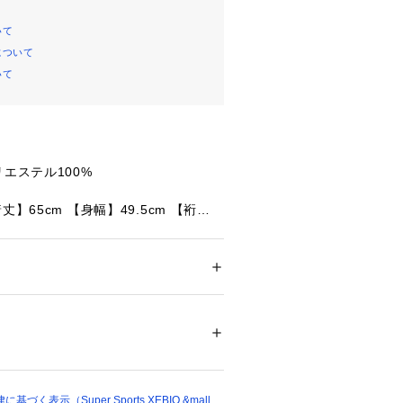
いて
について
いて
リエステル100%
丈】65cm 【身幅】49.5cm 【裄丈】
丈】67cm 【身幅】51.5cm 【裄丈】
ドア・スポーツ
 ＞ 
スポーツ全般
 ＞ 
スポーツ
Greige
81560 
（モール）
ショップ）
たっての注意事項】
く表示（Super Sports XEBIO &mall