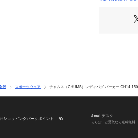
※弊社独自の採寸
店）
すため、多少の誤
※一部商品におい
記と異なる場合が
※ブラウザやお使
実際の商品の色味
※掲載の価格・製
いて、予告なく変
了承ください。2026
ス CHUMS エルブ
a L-Breath La
ー ジャケット パー
紫外線カット 日焼
全般
スポーツウェア
チャムス（CHUMS）レディバグ パーカー CH14-1502
ーす 女性 アウト
 登山 ハイキング 
ラベル
&mallデスク
井ショッピングパークポイント
ららぽーと受取なら送料無料