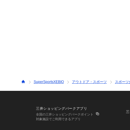
SuperSportsXEBIO
アウトドア・スポーツ
スポーツ
三井ショッピングパークアプリ
三
全国の三井ショッピングパークポイント
対象施設でご利用できるアプリ