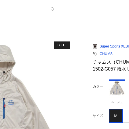
1
/
11
Super Sports XEB
CHUMS
チャムス（CHUM
1502-G057 撥
カラー
ベージュ
Ｍ
サイズ