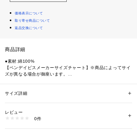
価格表示について
取り寄せ商品について
返品交換について
商品詳細
●素材:綿100%
【ベンデイビスメーカーサイズチャート】※商品によってサイ
ズが異なる場合が御座います。
●サイズ:【Mサイズ】胸囲88～96cm 【Lサイズ】胸囲96～10
4cm 【LLサイズ】胸囲104～112cm
【実寸サイズ】
サイズ詳細
性別：
メンズ
●Mサイズ詳細:【着丈】65.5cm 【肩幅】48.5cm 【身幅】54c
カテゴリー：
ファッション
 ＞ 
トップス
 ＞ 
Tシャツ・カットソー
m 【袖丈】22cm
レビュー
●Lサイズ詳細:【着丈】70cm 【肩幅】51.5cm 【身幅】57cm
商品番号：
1540000481513 
（モール）
0件
 【袖丈】24cm
10905607101 （ショップ）
●LLサイズ詳細:【着丈】71.5cm 【肩幅】54cm 【身幅】59.5
cm 【袖丈】24.5cm