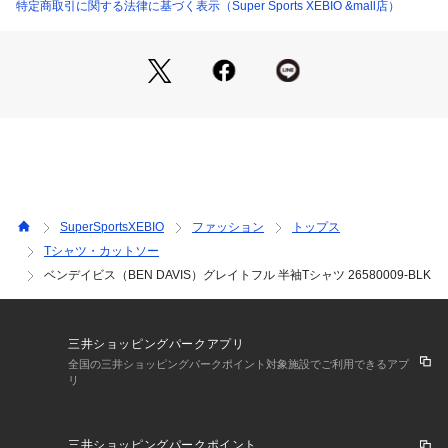
●中国製
特定商取引に関する法律に基づく表示（Super Sports XEBIO &mall店）
●メーカーカラー表記:01 BLACK
【商品の購入にあたっての注意事項】
※弊社独自の採寸・計量方法により計測を行っておりますた
め、多少の誤差が生じる場合があります。
※一部商品において弊社カラー表記がメーカーカラー表記と異
なる場合があります。
※ブラウザやお使いのモニター環境により、掲載画像と実際の
商品の色味が若干異なる場合があります。
※掲載の価格・製品のパッケージ・デザイン・仕様について、
SuperSportsXEBIO
ファッション
トップス
予告なく変更することがあります。あらかじめご了承くださ
Tシャツ・カットソー
い。2026年春夏モデル 2026ssmodel ベンデイビス BEN DAVI
ベンデイビス（BEN DAVIS）グレイトフル 半袖Tシャツ 26580009-BLK
S BENDAVIS スーパースポーツゼビオ ゼビオ Super Sports X
EBIO スポーツカジュアル カットソー Men's Mens メンズ め
んず 男性 トップス  部活 クラブ 普段着
三井ショッピングパークアプリ
全国の三井ショッピングパークポイント対象施設でご利用できるアプ
リ
三井ショッピングパークポイント