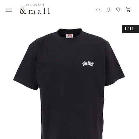
1
/
11