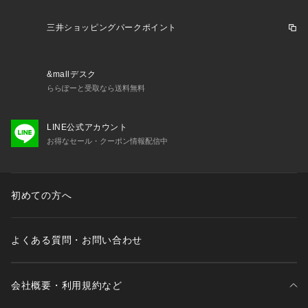
さしく包み込む
3.ブラっぽくない見た目:カジュアルに着けやすいハーフトップ
三井ショッピングパークポイント
型かぶりタイプなので着脱がラク
【返品・注意事項について】
※直接肌に触れるという商品の性質上、ご注文後の返品・交換
&mallデスク
はお受けできません。
ららぽーと受取なら送料無料
【商品の購入にあたっての注意事項】
※一部商品において弊社カラー表記がメーカーカラー表記と異
LINE公式アカウント
なる場合があります。
お得なセール・クーポン情報配信中
※ブラウザやお使いのモニター環境により、掲載画像と実際の
商品の色味が若干異なる場合があります。
※掲載の価格・製品のパッケージ・デザイン・仕様について、
初めての方へ
予告なく変更することがあります。あらかじめご了承くださ
い。ルシアン LECIEN スーパースポーツゼビオ ゼビオ Super
 Sports XEBIO フィットネス ブラトップ Lady's Ladys レデ
よくある質問・お問い合わせ
ィース れでぃーす 女性   スポブラ トレーニング ヨガ ピラテ
ィス ランニング ジョギング マラソン
会社概要・利用規約など