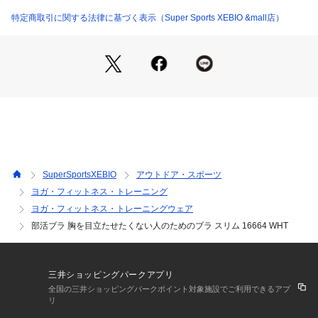
●ボリュームを逃す設計
●綿混素材(カップ裏・身生地)
特定商取引に関する法律に基づく表示（Super Sports XEBIO &mall店）
●むねを目立たせたくないガール向き
●「制服や体操服」人の目線が気になるあなたに
●胸をつぶさず目立たせにくい
●中高生の運動シーンを応援する「部活ブラ」シリーズから
「胸を目立たせにくいブラ」が新登場!
【こんなお悩みありませんか】
・周りの視線が気になってきた
・制服や体操着を着るときに胸を目立たせたくない
・きついブラジャーは着けたくない
・ブラを着けたほうがいい気がするけどサイズがわからない
SuperSportsXEBIO
アウトドア・スポーツ
●そんな悩める方々の声をヒントに生まれたのが「胸を目立た
ヨガ・フィットネス・トレーニング
せにくいブラ」
ヨガ・フィットネス・トレーニングウェア
・成長期のバストをつぶさずボリュームを上下に逃がす設計
・カップ裏と身生地部分は綿混素材でやさしい肌あたり
部活ブラ 胸を目立たせたくない人のためのブラ スリム 16664 WHT
・ブラっぽくない見た目のハーフトップ型
1.胸を目立たせにくいひみつは「パターン設計」:バストの突出
をおさえて上下に逃がすことで成長期のバストをつぶさずなだ
三井ショッピングパークアプリ
らかなシルエットに
全国の三井ショッピングパークポイント対象施設でご利用できるアプ
2.綿混素材を使用:カップ裏と身生地部分は肌あたりやさしい綿
リ
混素材さらに伸縮性のあるパワーネット生地でバスト全体をや