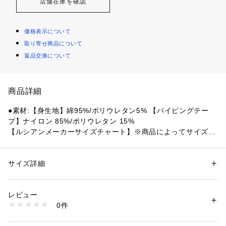
店舗在庫を確認
価格表示について
取り寄せ商品について
返品交換について
商品詳細
●素材:【身生地】綿95%/ポリウレタン5% 【パイピングテー
プ】ナイロン 85%/ポリウレタン 15%
【ルシアンメーカーサイズチャート】※商品によってサイズが
異なる場合が御座います。
●サイズ:【Mサイズ】バスト 79～87cm アンダーバスト 65～7
5cm 【Lサイズ】バスト 86～94cm アンダーバスト 70～80c
サイズ詳細
性別：
レディース
m 【LL(XL)サイズ】バスト 93～101cm アンダーバスト 75～
カテゴリー：
アウトドア・スポーツ
 ＞ 
ヨガ・フィットネス・トレーニン
グ
 ＞ 
ヨガ・フィットネス・トレーニングウェア
80cm
レビュー
●ベトナム製
0件
●部活ブラ:スリム
商品番号：
1540000481490 
（モール）
10900109701 （ショップ）
●目立たせたくない胸の高さ