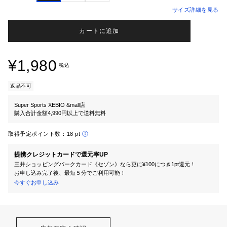
サイズ詳細を見る
カートに追加
¥1,980
税込
返品不可
Super Sports XEBIO &mall店
購入合計金額4,990円以上で送料無料
取得予定ポイント数：
18 pt
提携クレジットカードで還元率UP
三井ショッピングパークカード《セゾン》なら更に¥100につき1pt還元！
お申し込み完了後、最短５分でご利用可能！
今すぐお申し込み