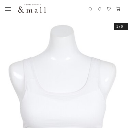
1
/
6