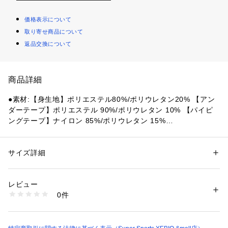
価格表示について
取り寄せ商品について
返品交換について
商品詳細
●素材:【身生地】ポリエステル80%/ポリウレタン20% 【アン
ダーテープ】ポリエステル 90%/ポリウレタン 10% 【パイピ
ングテープ】ナイロン 85%/ポリウレタン 15%
【ルシアンメーカーサイズチャート】※商品によってサイズが
異なる場合が御座います。
●サイズ:サイズ:【Sサイズ】バスト72～80cm 【Mサイズ】バ
サイズ詳細
性別：
レディース
スト79～87cm 【Lサイズ】バスト86～94cm 【LLサイズ】バ
カテゴリー：
アウトドア・スポーツ
 ＞ 
ヨガ・フィットネス・トレーニン
グ
 ＞ 
ヨガ・フィットネス・トレーニングウェア
スト93～101cm 
レビュー
●ベトナム製
0件
●部活ブラ:さらさらデイリー
商品番号：
1540000481401 
（モール）
10900109901 （ショップ）
●ズレにくい。いつでもさらっと
●吸汗速乾(カップ裏・身生地)
●デオドラント(カップ裏)