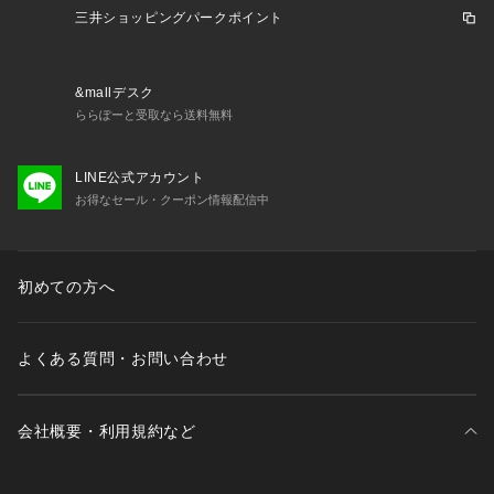
三井ショッピングパークポイント
【商品の購入にあたっての注意事項】
※一部商品において弊社カラー表記がメーカーカラー表記と異
なる場合があります。
&mallデスク
※ブラウザやお使いのモニター環境により、掲載画像と実際の
ららぽーと受取なら送料無料
商品の色味が若干異なる場合があります。
※掲載の価格・製品のパッケージ・デザイン・仕様について、
予告なく変更することがあります。あらかじめご了承くださ
LINE公式アカウント
い。ルシアン LECIEN スーパースポーツゼビオ ゼビオ Super
お得なセール・クーポン情報配信中
 Sports XEBIO フィットネス ブラトップ Lady's Ladys レデ
ィース れでぃーす 女性   スポブラ トレーニング ヨガ ピラテ
ィス ランニング ジョギング マラソン
初めての方へ
よくある質問・お問い合わせ
会社概要・利用規約など