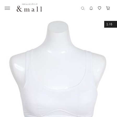
1
/
6