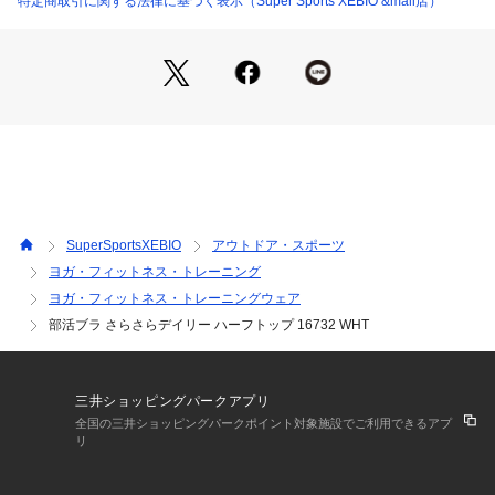
特定商取引に関する法律に基づく表示（Super Sports XEBIO &mall店）
●毎日をがんばる部活ガール向き
●運動時以外にも使える「ザ定番」!
●中学生・高校生の運動シーンを応援するブラジャー『部活ブ
ラ』シリーズ!
●試合の時や毎日の練習の時、体育の授業時に大活躍!「さらさ
らデイリーハーフトップ」がオススメです!
【動きやすい3つのヒミツ】
1.吸汗速乾生地で汗をかいてもサラサラ!
カップ裏はやわらかメッシュ
洗った後も乾きが早い!
SuperSportsXEBIO
アウトドア・スポーツ
カップ裏の生地はデオドラント効果があるので、汗とニオイ対
ヨガ・フィットネス・トレーニング
策もばっちりです。
ヨガ・フィットネス・トレーニングウェア
2.ノンワイヤーでらくらくなのに、運動時でも胸が揺れにくい!
カップ下のアンダーテープでバストをしっかり支えます。
部活ブラ さらさらデイリー ハーフトップ 16732 WHT
バストをふんわり包んで、成長期のバストをやさしくサポート
します。
3.バックスタイルはY字型仕様
三井ショッピングパークアプリ
ラクな着け心地なのに、どんな動きにもピッタリフィット。
全国の三井ショッピングパークポイント対象施設でご利用できるアプ
【返品・注意事項について】
リ
※直接肌に触れるという商品の性質上、ご注文後の返品・交換
はお受けできません。