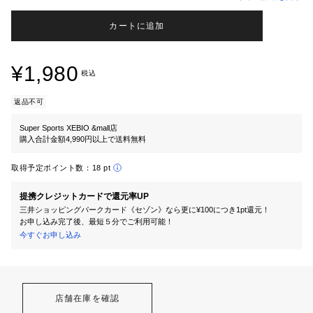
カートに追加
¥1,980
税込
返品不可
Super Sports XEBIO &mall店
購入合計金額4,990円以上で送料無料
取得予定ポイント数：
18 pt
提携クレジットカードで還元率UP
三井ショッピングパークカード《セゾン》なら更に¥100につき1pt還元！
お申し込み完了後、最短５分でご利用可能！
今すぐお申し込み
店舗在庫を確認