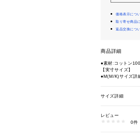
価格表示につ
取り寄せ商品
返品交換につ
商品詳細
●素材:コットン10
【実寸サイズ】
●M(M/K)サイズ詳
 【身幅】33cm 【
●L(L/K)サイズ詳
 【身幅】36cm 【
サイズ詳細
性別：
キッズ・ベビ
●LL(XL/K)サイ
カテゴリー：
アウト
ウェア
 【身幅】40cm 【
レビュー
●中国製
0件
●ふんわりソフトな
商品番号：
15400004
10905575401 （
もやさしく、オー
●こどもだからこそ