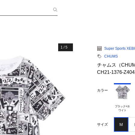
1
/
5
Super Sports XEB
CHUMS
チャムス（CHU
CH21-1376-Z404
カラー
ブラック×ホ

Ｍ
サイズ