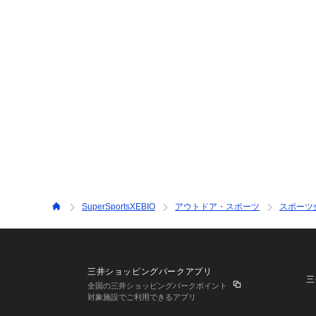
SuperSportsXEBIO
アウトドア・スポーツ
スポーツ
三井ショッピングパークアプリ
三
全国の三井ショッピングパークポイント
対象施設でご利用できるアプリ