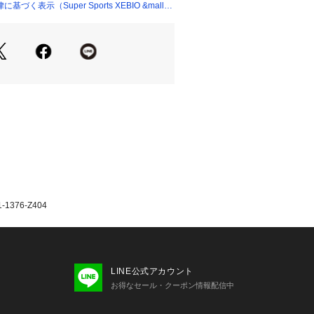
ーンTシャツ。
く表示（Super Sports XEBIO &mall
たっての注意事項】
・計量方法により計測を行っておりま
差が生じる場合があります。
いては、生地の裁断箇所により、商品
(柄)が異なる場合がございます。
像とはパターンの位置や内容が異なる
、商品自体の仕様の相違には該当いた
て弊社カラー表記がメーカーカラー表
あります。
いのモニター環境により、掲載画像と
が若干異なる場合があります。
376-Z404
品のパッケージ・デザイン・仕様につ
更することがあります。あらかじめご
年春夏モデル 2026ssmodel チャム
レス ヴィクトリア ビクトリア Victori
unior ジュニア じゅにあ 子供 JR アウトド
LINE公式アカウント
ンプ 男の子 男子 トップス カジュアル
お得なセール・クーポン情報配信中