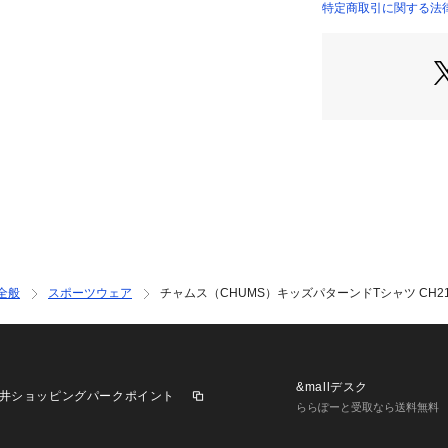
オリジナルのパタ
特定商取引に関する法律に基づ
店）
【商品の購入にあ
※弊社独自の採寸
すため、多少の誤
※総柄の商品につ
一点ごとにパターン
そのため、掲載画
ものがありますが
しません。
※一部商品におい
記と異なる場合が
※ブラウザやお使
実際の商品の色味
全般
スポーツウェア
チャムス（CHUMS）キッズパターンドTシャツ CH21-1
※掲載の価格・製
いて、予告なく変
了承ください。2026
ス CHUMS エルブ
a L-Breath J
&mallデスク
井ショッピングパークポイント
ア レジャー キャ
ららぽーと受取なら送料無料
 Tシャツ