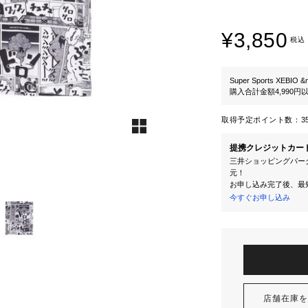
¥3,850
税込
Super Sports XEBIO &
購入合計金額4,990
取得予定ポイント数：
3
提携クレジットカー
三井ショッピングパーク
元！
お申し込み完了後、最
今すぐお申し込み
店舗在庫