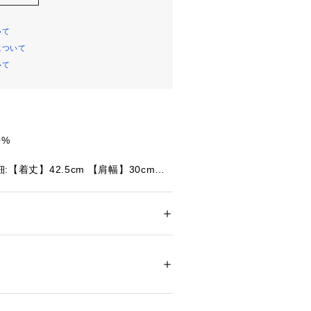
いて
について
いて
0%
細:【着丈】42.5cm 【肩幅】30cm
袖丈】13.5cm
細:【着丈】47.5cm 【肩幅】33cm
袖丈】16cm
ー
ズ詳細:【着丈】52.5cm 【肩幅】35cm
ドア・スポーツ
 ＞ 
スポーツ全般
 ＞ 
スポーツ
袖丈】19cm
コットン100%素材を使用。肌あたり
81235 
（モール）
ショップ）
ルシーズン心地よく着られます。
なお一層可愛く着こなせる、CHUMS