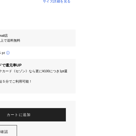
サイズ詳細を見る
mall店
円以上で送料無料
5 pt
ドで還元率UP
カード《セゾン》なら更に¥100につき1pt還
短５分でご利用可能！
カートに追加
を確認