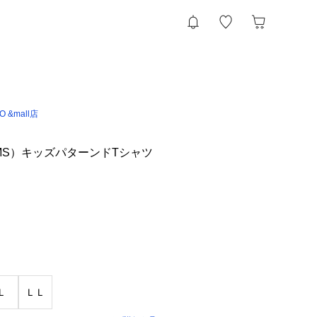
IO &mall店
MS）キッズパターンドTシャツ
Ｌ
ＬＬ