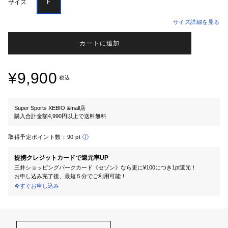
Ｆ
サイズ
サイズ詳細を見る
カートに追加
¥9,900
税込
Super Sports XEBIO &mall店
購入合計金額4,990円以上で送料無料
取得予定ポイント数：
90 pt
提携クレジットカードで還元率UP
三井ショッピングパークカード《セゾン》なら更に¥100につき1pt還元！
お申し込み完了後、最短５分でご利用可能！
今すぐお申し込み