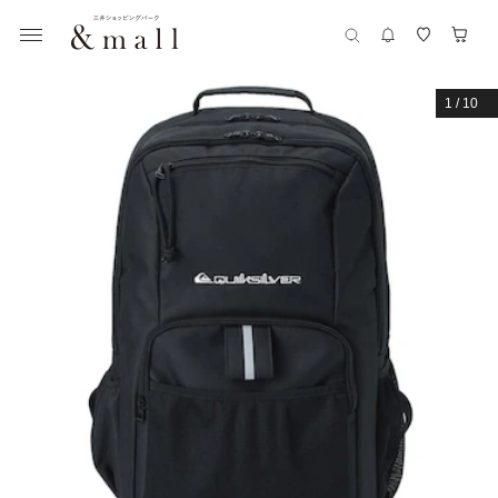
1
/
10