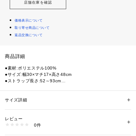
店舗在庫を確認
価格表示について
取り寄せ商品について
返品交換について
商品詳細
●素材:ポリエステル100%
●サイズ:幅30×マチ17×高さ48cm
●ストラップ長さ:52～93cm
●容量:32L
●フロントに弁当箱やサーフワックスなど入れられる保冷ポケ
ットや小物用ポケット、サイドにビーチサンダルやドリンク用
サイズ詳細
性別：
レディース
メンズ
ポケット。
カテゴリー：
アウトドア・スポーツ
 ＞ 
マリンスポーツ
 ＞ 
マリンウェア
●フロントポケット上部に、リーシュロックやヘルメットなど
レビュー
を通すリフレクター付きバンド。
商品番号：
1540000481093 
（モール）
0件
●体にフィットするU字ベルト。
10903574001 （ショップ）
●メインコンパートメント内側にラップトップ用スリット。