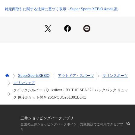
●通学とマリンスポーツの両方を叶える機能性抜群のデザイ
ン。
特定商取引に関する法律に基づく表示（Super Sports XEBIO &mall店）
●丈夫な600Dポリエステルキャンバス生地。
【商品の購入にあたっての注意事項】
※一部商品において弊社カラー表記がメーカーカラー表記と異
なる場合があります。
※ブラウザやお使いのモニター環境により、掲載画像と実際の
商品の色味が若干異なる場合があります。
※掲載の価格・製品のパッケージ・デザイン・仕様について、
予告なく変更することがあります。あらかじめご了承くださ
い。2026年春夏モデル 2026ssmodel クイックシルバー Quik
SuperSportsXEBIO
アウトドア・スポーツ
マリンスポーツ
silver QUICK SILVER QUICKSILVER スーパースポーツゼビ
マリンウェア
オ ゼビオ Super Sports XEBIO アクションウエア Men's Men
クイックシルバー（Quiksilver）BY THE SEA 32L バックパック リュッ
s メンズ めんず 男性 トップス  通勤 通学 旅行 合宿 32L
ク 保冷ポケット付き 26SPQBG261301BLK1
三井ショッピングパークアプリ
全国の三井ショッピングパークポイント対象施設でご利用できるアプ
リ