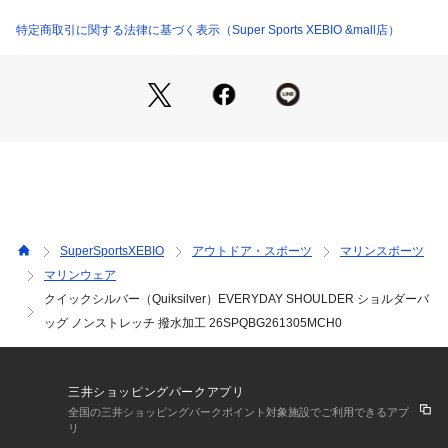
●生産過程の残反や使用済み衣料から再生された100%リメイド
生地を使用。
特定商取引に関する法律に基づく表示（Super Sports XEBIO &mall店）
●環境に配慮したPFCフリー撥水加工。
【商品の購入にあたっての注意事項】
※一部商品において弊社カラー表記がメーカーカラー表記と異
なる場合があります。
※ブラウザやお使いのモニター環境により、掲載画像と実際の
商品の色味が若干異なる場合があります。
※掲載の価格・製品のパッケージ・デザイン・仕様について、
予告なく変更することがあります。あらかじめご了承くださ
い。2026年春夏モデル 2026ssmodel クイックシルバー Quik
SuperSportsXEBIO
アウトドア・スポーツ
マリンスポーツ
silver QUICK SILVER QUICKSILVER スーパースポーツゼビ
マリンウェア
オ ゼビオ Super Sports XEBIO アクションウエア Men's Men
クイックシルバー（Quiksilver）EVERYDAY SHOULDER ショルダーバ
s メンズ めんず 男性 トップス
ッグ ノンストレッチ 撥水加工 26SPQBG261305MCH0
三井ショッピングパークアプリ
全国の三井ショッピングパークポイント対象施設でご利用できるアプ
リ