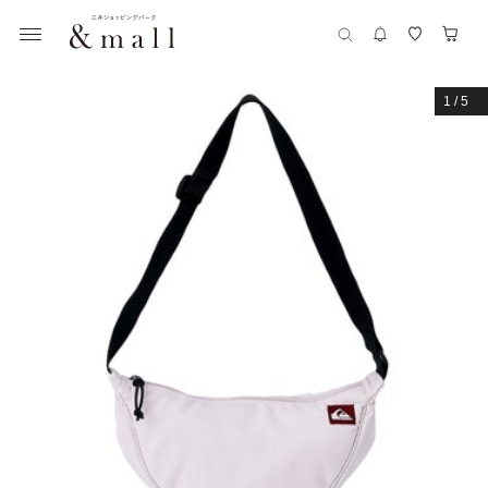
1
/
5