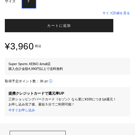
Ｆ
サイズ
サイズ詳細を見る
カートに追加
¥3,960
税込
Super Sports XEBIO &mall店
購入合計金額4,990円以上で送料無料
取得予定ポイント数：
36 pt
提携クレジットカードで還元率UP
三井ショッピングパークカード《セゾン》なら更に¥100につき1pt還元！
お申し込み完了後、最短５分でご利用可能！
今すぐお申し込み