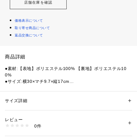
店舗在庫を確認
価格表示について
取り寄せ商品について
返品交換について
商品詳細
●素材:【表地】ポリエステル100% 【裏地】ポリエステル10
0%
●サイズ:横30×マチ9.7×縦17cm
●持ち手の長さ:60～111cm
●ボードショーツと同じ生地を使用したショルダーバッグ。
●フロントのポケットやブランドタグは、ボードショーツと連
サイズ詳細
性別：
メンズ
動したデザイン。
カテゴリー：
アウトドア・スポーツ
 ＞ 
マリンスポーツ
 ＞ 
マリンウェア
●配色のブランドタグがポイント。
レビュー
●ボードショーツと合わせたスタイリングもおすすめ。
商品番号：
1540000481092 
（モール）
0件
●柔らかくスエードのような風合いを持つノンストレッチ素
10903574201 （ショップ）
材。