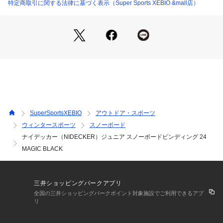
●簡単に操作ができながらしっかりとパフォーマンスをするの
特定商取引に関する法律に基づく表示（Super Sports XEBIO &mall店）
でキッズにお勧めです。
【商品の購入にあたっての注意事項】
※一部商品において弊社カラー表記がメーカーカラー表記と異
なる場合がございます。
※ブラウザやお使いのモニター環境により、掲載画像と実際の
商品の色味が若干異なる場合があります。
※掲載の価格・製品のパッケージ・デザイン・仕様について、
予告なく変更することがあります。あらかじめご了承くださ
い。2025年秋冬モデル 2025fwmodel ニーデッカー ナイデッ
SuperSportsXEBIO
アウトドア・スポーツ
カー NIDECKER ヴィクトリア ビクトリア サーフ&スノー Vict
ウィンタースポーツ
スノーボード
oria Surf&Snow ボード金具 スノーボード金具 フリースタイル
ナイデッカー（NIDECKER）ジュニア スノーボードビンディング 24
金具 ビンディング バインディングアウトドア ウィンター スポ
ーツ スノーボード スノボー snowboard スノーボード用品 Ju
MAGIC BLACK
nior ジュニア じゅにあ 子供 キッズ きっず kids
三井ショッピングパークアプリ
全国の三井ショッピングパークポイント対象施設でご利用できるアプ
リ