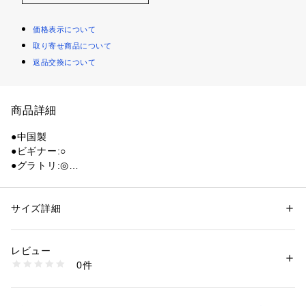
価格表示について
取り寄せ商品について
返品交換について
商品詳細
●中国製
●ビギナー:○
●グラトリ:◎
●フリースタイル(パーク):○
●カービング:○
●パウダー:○
サイズ詳細
性別：
キッズ・ベビー
●24-25年式
カテゴリー：
アウトドア・スポーツ
 ＞ 
ウィンタースポーツ
 ＞ 
スノーボー
ド
●フレックス柔
レビュー
●4×4/3DDisc別売り対応
0件
●軽量モデル
商品番号：
1540000479814 
（モール）
10837087001 （ショップ）
●ビギナー
●フリーラン