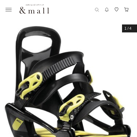
1
/
4