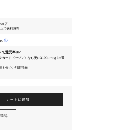
mall店
円以上で送料無料
pt
ドで還元率UP
カード《セゾン》なら更に¥100につき1pt還
短５分でご利用可能！
カートに追加
を確認