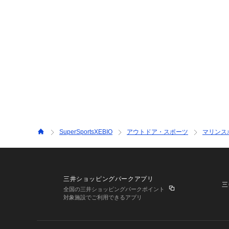
SuperSportsXEBIO
アウトドア・スポーツ
マリンス
三井ショッピングパークアプリ
三
全国の三井ショッピングパークポイント
対象施設でご利用できるアプリ