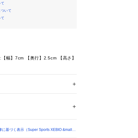
いて
について
いて
【幅】7cm 【奥行】2.5cm 【高さ】
記:白
たっての注意事項】
メンズ
・計量方法により計測を行っておりま
ドア・スポーツ
 ＞ 
マリンスポーツ
 ＞ 
シュノ
差が生じる場合があります。
て弊社カラー表記がメーカーカラー表
あります。
79695 
（モール）
ショップ）
いのモニター環境により、掲載画像と
が若干異なる場合があります。
品のパッケージ・デザイン・仕様につ
く表示（Super Sports XEBIO &mall
更することがあります。あらかじめご