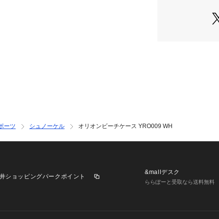
了承ください。2026
ンビール ORIONB
クトリア サーフ&スノー
品 ビーチ小物
ポーツ
シュノーケル
オリオンビーチケース YRO009 WH
&mallデスク
井ショッピングパークポイント
ららぽーと受取なら送料無料