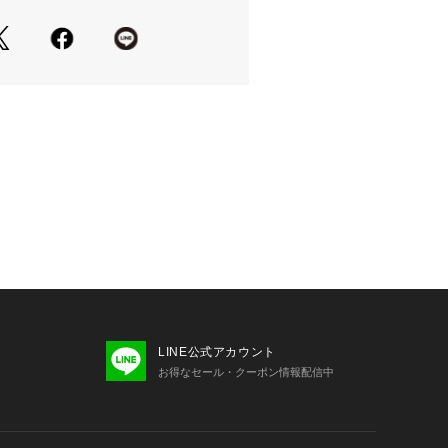
年春夏モデル 2026ssmodel オリオ
EER サカイ SAKAI ヴィクトリア ビ
 Victoria Surf&Snow 海&水泳用
LINE公式アカウント
お得なセール・クーポン情報配信中