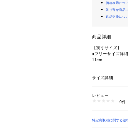
価格表示につ
取り寄せ商品
返品交換につ
商品詳細
【実寸サイズ】
●フリーサイズ詳細:
11cm
●メーカーカラー表
【商品の購入にあ
サイズ詳細
性別：
レディース
※弊社独自の採寸
カテゴリー：
アウト
ーケル
すため、多少の誤
レビュー
※一部商品におい
0件
記と異なる場合が
商品番号：
15400004
10903346701 （
※ブラウザやお使
実際の商品の色味
※掲載の価格・製
特定商取引に関する法律に基づ
いて、予告なく変
店）