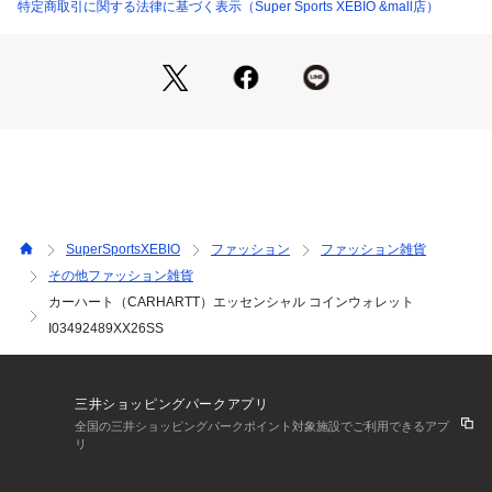
ラベルがデザインを完成させています。
特定商取引に関する法律に基づく表示（Super Sports XEBIO &mall店）
【商品の購入にあたっての注意事項】
※弊社独自の採寸・計量方法により計測を行っておりますた
め、多少の誤差が生じる場合があります。
※一部商品において弊社カラー表記がメーカーカラー表記と異
なる場合があります。
※ブラウザやお使いのモニター環境により、掲載画像と実際の
商品の色味が若干異なる場合があります。
※掲載の価格・製品のパッケージ・デザイン・仕様について、
予告なく変更することがあります。あらかじめご了承くださ
SuperSportsXEBIO
ファッション
ファッション雑貨
い。カーハート CARHARTT スーパースポーツゼビオ ゼビオ
その他ファッション雑貨
 Super Sports XEBIO カジュアル小物 アクセサリー Men's M
カーハート（CARHARTT）エッセンシャル コインウォレット
ens メンズ めんず 男性
I03492489XX26SS
三井ショッピングパークアプリ
全国の三井ショッピングパークポイント対象施設でご利用できるアプ
リ