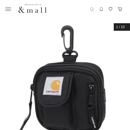
1
/
10