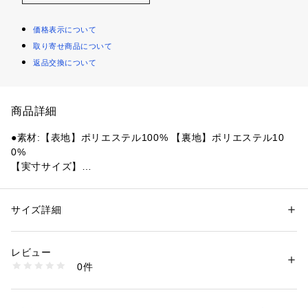
価格表示について
取り寄せ商品について
返品交換について
商品詳細
●素材:【表地】ポリエステル100% 【裏地】ポリエステル10
0%
【実寸サイズ】
●フリーサイズ詳細:【幅】10cm 【奥行】2.5cm 【高さ】10c
m
●中国製
サイズ詳細
性別：
レディース
メンズ
●メーカーカラー表記:Black
カテゴリー：
ファッション
 ＞ 
ファッション雑貨
 ＞ 
その他ファッション雑
貨
●エッセンシャルコインウォレットは、裏地付きのリサイクル
レビュー
ポリエステルキャンバス製で、撥水加工が施されています。
0件
●メインコンパートメントはファスナー付きで、フロントポケ
商品番号：
1540000479674 
（モール）
10905823601 （ショップ）
ットとフラップポケットもファスナー付きです。
●上部にはカラビナ付きキーリングが付いています。スクエア