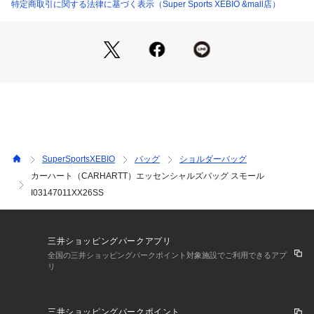
●撥水加工が施されており、容量1.7Lのコンパクトなサイズな
特定商取引に関する法律に基づく表示（Super Sports XEBIO &mall店）
がら、フルライニング仕様で耐久性と使いやすさを両立。
●2つのメインコンパートメントは2ウェイジップで開閉でき、
荷物の出し入れもスムーズです。さらに、ベルクロ付きポーチ
やフロントのジップポケットを備え、小物の整理にも便利。
●ミニマルなデザインと機能性を兼ね備えたデイリーユースに
最適なアイテムです。
【商品の購入にあたっての注意事項】
※弊社独自の採寸・計量方法により計測を行っておりますた
め、多少の誤差が生じる場合があります。
SuperSportsXEBIO
バッグ
ショルダーバッグ
※一部商品において弊社カラー表記がメーカーカラー表記と異
カーハート（CARHARTT）エッセンシャルズバッグ スモール
なる場合があります。
I03147011XX26SS
※ブラウザやお使いのモニター環境により、掲載画像と実際の
商品の色味が若干異なる場合があります。
※掲載の価格・製品のパッケージ・デザイン・仕様について、
予告なく変更することがあります。あらかじめご了承くださ
三井ショッピングパークアプリ
い。カーハート CARHARTT スーパースポーツゼビオ ゼビオ
全国の三井ショッピングパークポイント対象施設でご利用できるアプ
 Super Sports XEBIO BAG バッグ カバン かばん 鞄 カジュア
リ
ル小物 アクセサリー カジュアルバッグ Men's Mens メンズ
 めんず 男性
三井ショッピングパークポイント