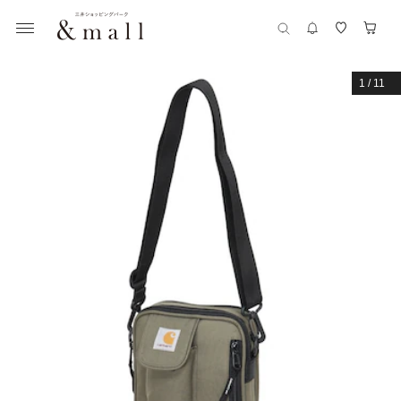
1
/
11