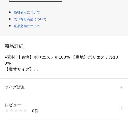
価格表示について
取り寄せ商品について
返品交換について
商品詳細
●素材:【表地】ポリエステル100% 【裏地】ポリエステル10
0%
【実寸サイズ】
●フリーサイズ詳細:【幅】16.5cm 【奥行】6cm 【高さ】17c
m
●中国製
サイズ詳細
性別：
レディース
メンズ
●メーカーカラー表記:Leaf
カテゴリー：
バッグ
 ＞ 
ショルダーバッグ
●容量:1.7L
レビュー
●ショルダーストラップ取り外し可能
商品番号：
1540000479663 
（モール）
0件
●内側ファスナー付きポケット×1
10905822101 （ショップ）
●エッセンシャルズバッグスモールは、リサイクルポリエステ
ル混紡の丈夫なキャンバス素材を使用したバッグです。