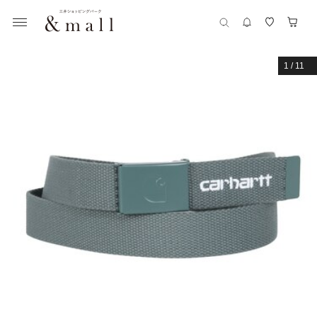
1
/
11