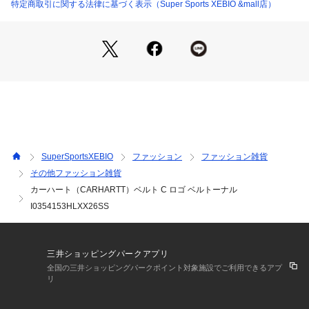
ルながら存在感のある一本です。
特定商取引に関する法律に基づく表示（Super Sports XEBIO &mall店）
●仕様として、調節・交換可能な金属クリップバックル(ニッケ
ルフリー)、バックルにデボス加工された「C」ロゴ、スクリプ
トロゴ刺繍を備えています。
【商品の購入にあたっての注意事項】
※弊社独自の採寸・計量方法により計測を行っておりますた
め、多少の誤差が生じる場合があります。
※一部商品において弊社カラー表記がメーカーカラー表記と異
なる場合があります。
※ブラウザやお使いのモニター環境により、掲載画像と実際の
SuperSportsXEBIO
ファッション
ファッション雑貨
商品の色味が若干異なる場合があります。
その他ファッション雑貨
※掲載の価格・製品のパッケージ・デザイン・仕様について、
カーハート（CARHARTT）ベルト C ロゴ ベルトーナル
予告なく変更することがあります。あらかじめご了承くださ
い。カーハート CARHARTT スーパースポーツゼビオ ゼビオ
I0354153HLXX26SS
 Super Sports XEBIO カジュアル小物 アクセサリー カジュア
ルベルト Men's Mens メンズ めんず 男性
三井ショッピングパークアプリ
全国の三井ショッピングパークポイント対象施設でご利用できるアプ
リ