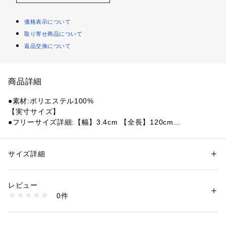
価格表示について
取り寄せ商品について
返品交換について
商品詳細
●素材:ポリエステル100%
【実寸サイズ】
●フリーサイズ詳細:【幅】3.4cm 【全長】120cm
●メーカーカラー表記:Velvet Green/White
●Cロゴベルトーナルは、ポリエステル100%のキャンバス素材
を使用したベルトです。
サイズ詳細
性別：
レディース
メンズ
●幅3.4cm、長さ120cmのワンサイズ設計で、調節可能かつ交
カテゴリー：
ファッション
 ＞ 
ファッション雑貨
 ＞ 
その他ファッション雑
貨
換可能なニッケルフリーの金属クリップバックルを採用してい
レビュー
ます。
0件
●バックルにはデボス加工で「C」ロゴをあしらい、ベルトの
商品番号：
1540000479616 
（モール）
10905824201 （ショップ）
端には刺繍のスクリプトロゴが配されています。
●細部までブランドのアイコンを効かせたデザインで、シンプ