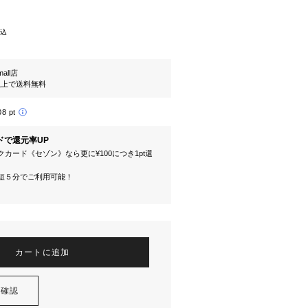
込
mall店
円以上で送料無料
08 pt
ドで還元率UP
カード《セゾン》なら更に¥100につき1pt還
短５分でご利用可能！
カートに追加
を確認