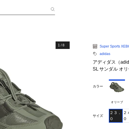
1
/
8
Super Sports XEB
adidas
アディダス（adi
SL サンダル オリー
カラー
オリーブ
２３．
２
サイズ
０
０