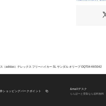
●靴底のラバーア
店）
して、どんな地形
ディダスのサンダ
の自由を感じよう
●ワイドフィット
●シューレース
●合成素材のアッ
●テキスタイルラ
●ラバーアウトソ
【商品の購入にあ
【こちらの商品に
※シューズの製造
（adidas）テレックス フリーハイカー SL サンダル オリーブ OQT04-KK5042
歪みを生じている
判断したものを販
うえ、お買い求め
※一部商品におい
記と異なる場合が
&mallデスク
井ショッピングパークポイント
※ブラウザやお使
ららぽーと受取なら送料無料
実際の商品の色味
※掲載の価格・製