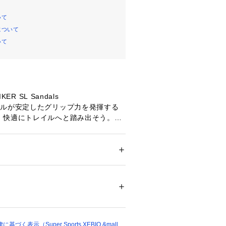
いて
について
いて
KER SL Sandals
ールが安定したグリップ力を発揮する
、快適にトレイルへと踏み出そう。
ーズの両方の長所を活かして外出を楽
 フリーハイカー SL サンダルは、ハ
の耐久性とサンダルの通気性が必要な
利な一足。
ズ
 ＞ 
サンダル
歩いているときも、水気のない場所を
、合成素材のアッパーが通気性を確保
79513 
（モール）
ュに保つ、汎用性の高いフットウェ
ショップ）
に作られているので、足に余計な違和
に歩くことができる。
く表示（Super Sports XEBIO &mall