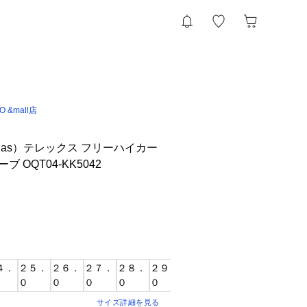
IO &mall店
das）テレックス フリーハイカー
ブ OQT04-KK5042
４．
２５．
２６．
２７．
２８．
２９．
０
０
０
０
０
サイズ詳細を見る