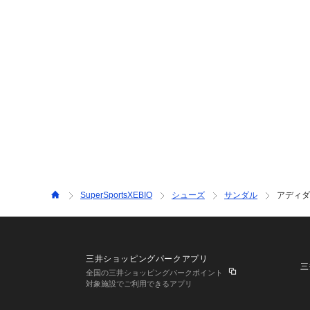
SuperSportsXEBIO
シューズ
サンダル
アディダス
三井ショッピングパークアプリ
三
全国の三井ショッピングパークポイント
対象施設でご利用できるアプリ