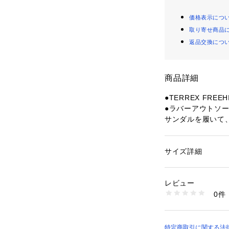
価格表示につ
取り寄せ商品
返品交換につ
商品詳細
●TERREX FREEHI
●ラバーアウトソ
サンダルを履いて
●サンダルとシュ
しめる。テレックス
イキングシューズ
サイズ詳細
性別：
メンズ
場面で役に立つ便
カテゴリー：
シュー
●水辺や水の中を
レビュー
歩いているときも
商品番号：
15400004
0件
して足をフレッシ
10909014401 （
ア。
●ワイドフィット
感を感じずに快適
特定商取引に関する法律に基づ