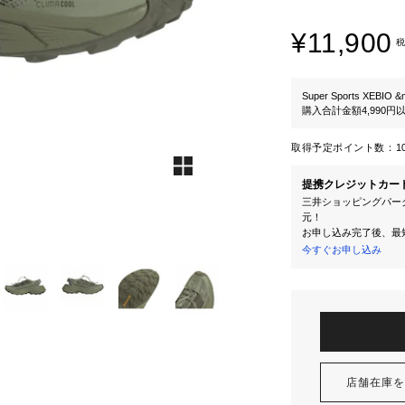
¥11,900
税
Super Sports XEBIO &
購入合計金額4,990
取得予定ポイント数：
1
提携クレジットカー
三井ショッピングパーク
元！
お申し込み完了後、最
今すぐお申し込み
店舗在庫