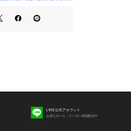
ウトソールが確実なグリップ力を発揮
でも足元の安定感を維持する。このア
ルを履いてトレイルへと踏み出し、真
。
パー
イニング
ール
たっての注意事項】
ついて】
過程で、接着剤の付着や縫製のズレ・
場合がありますが、使用上問題無いと
売しております。あらかじめご了承の
ください。
て弊社カラー表記がメーカーカラー表
あります。
LINE公式アカウント
いのモニター環境により、掲載画像と
お得なセール・クーポン情報配信中
が若干異なる場合があります。
品のパッケージ・デザイン・仕様につ