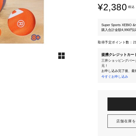
¥2,380
税込
Super Sports XEBIO &
購入合計金額4,990
取得予定ポイント数：
2
提携クレジットカー
三井ショッピングパーク
元！
お申し込み完了後、最
今すぐお申し込み
店舗在庫