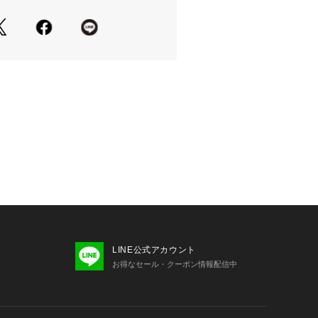
リア ビクトリア サーフ&スノー Victor
 海&水泳用品 ビーチ小物
LINE公式アカウント
お得なセール・クーポン情報配信中