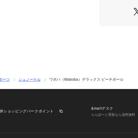
Waboba ヴィクト
ia Surf&Snow
ポーツ
シュノーケル
ワボバ（Waboba）デラックス ビーチボール
&mallデスク
井ショッピングパークポイント
ららぽーと受取なら送料無料