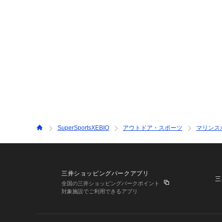
SuperSportsXEBIO
アウトドア・スポーツ
マリンス
三井ショッピングパークアプリ
三
全国の三井ショッピングパークポイント
対象施設でご利用できるアプリ