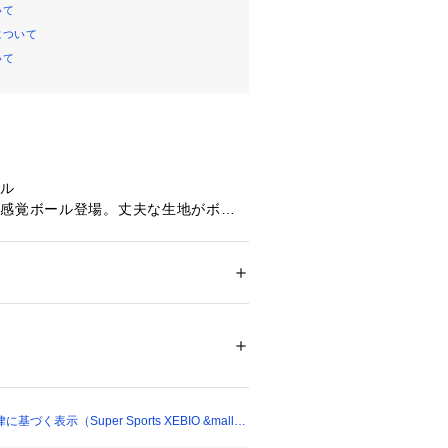
いて
について
いて
ール
新感覚ボール登場。丈夫な生地がボー
で安心長持ち!!
メンズ
たっての注意事項】
ドア・スポーツ
 ＞ 
マリンスポーツ
 ＞ 
シュノ
て弊社カラー表記がメーカーカラー表
あります。
いのモニター環境により、掲載画像と
79451 
（モール）
ショップ）
が若干異なる場合があります。
品のパッケージ・デザイン・仕様につ
更することがあります。あらかじめご
く表示（Super Sports XEBIO &mall
年春夏モデル 2026ssmodel ワボバ 