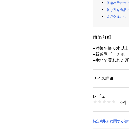
価格表示につ
取り寄せ商品
返品交換につ
商品詳細
●対象年齢:8才以上
●新感覚ビーチボ
●生地で覆われた
ルを守ってくれるの
●サイズ:直径36cm
サイズ詳細
性別：
レディース
【商品の購入にあ
カテゴリー：
アウト
ーケル
※一部商品におい
レビュー
記と異なる場合が
0件
※ブラウザやお使
商品番号：
15400004
10903349201 （
実際の商品の色味
※掲載の価格・製
いて、予告なく変
特定商取引に関する法律に基づ
了承ください。2026
店）