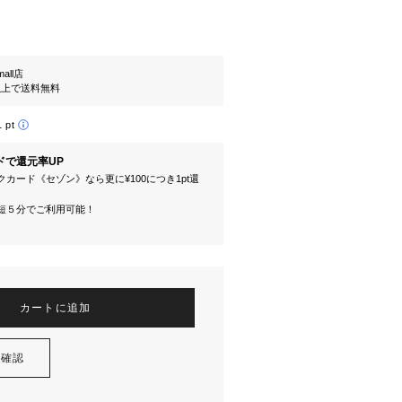
mall店
円以上で送料無料
1 pt
ドで還元率UP
カード《セゾン》なら更に¥100につき1pt還
短５分でご利用可能！
カートに追加
を確認