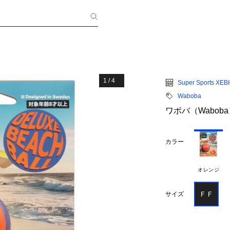
1
/
4
Super Sports XEB
Waboba
ワボバ（Wabob
カラー
オレンジ
ＦＦ
サイズ