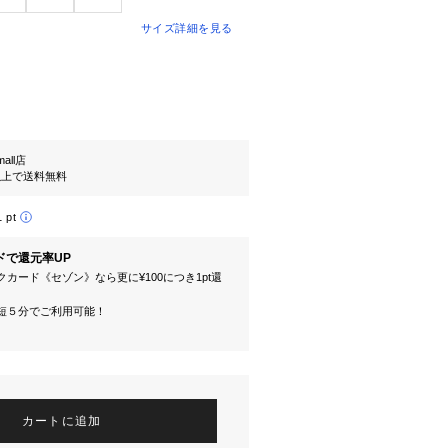
サイズ詳細を見る
mall店
円以上で送料無料
1 pt
ドで還元率UP
カード《セゾン》なら更に¥100につき1pt還
短５分でご利用可能！
カートに追加