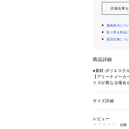
店舗在庫
価格表示につ
取り寄せ商品
返品交換につ
商品詳細
●素材:ポリエステ
【アリーナメーカ
イズが異なる場合
●サイズ:【Mサイズ
エスト80～84cm 
 【3L(XO)サイズ
サイズ詳細
性別：
メンズ
●中国製
カテゴリー：
アウト
競泳ウェア
●メーカーカラー表記
レビュー
●快適な泳ぎ心地
0件
●Vカット:体にフ
商品番号：
15400004