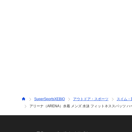
SuperSportsXEBIO
アウトドア・スポーツ
スイム・
アリーナ（ARENA）水着 メンズ 水泳 フィットネススパッツ ハーフレ