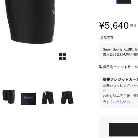
¥5,640
税込
返品不可
Super Sports XEBIO &
購入合計金額4,990
取得予定ポイント数：
5
提携クレジットカー
三井ショッピングパーク
元！
お申し込み完了後、最
今すぐお申し込み