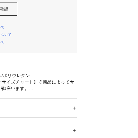
を確認
いて
について
いて
ル/ポリウレタン
ーサイズチャート】※商品によってサ
が御座います。
】ウエスト76～80cm 【Lサイズ】ウ
【LL(O)サイズ】ウエスト84～88cm
】ウエスト88～92cm
ドア・スポーツ
 ＞ 
スイム・競泳
 ＞ 
スイム・
:BKBL
ィットし動きやすい
79167 
（モール）