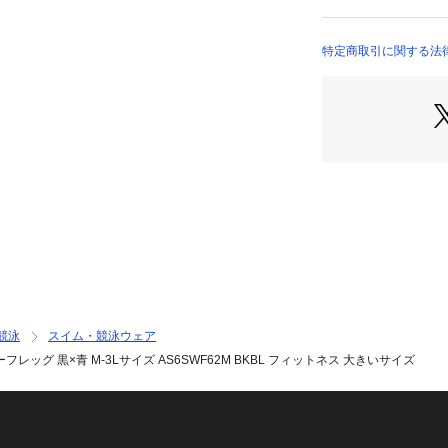
10900613001 （
●はっ水生地:シャ
●泳ぎやすさを追
トネススイマーに
特定商取引に関する法律に基づ
●LYCRA:ライ
店）
供します。
●アクアエクサ:
水着、AQUA E
すフィットネスス
●前身頃がV字型
付け根にフィット
●はっ水生地を使
泳ぎ心地が特徴。
●前当て付き。
●さりげない地模
リーナウロコマー
【返品・注意事項
競泳
スイム・競泳ウェア
※直接肌に触れる
ッグ 黒×青 M-3Lサイズ AS6SWF62M BKBL フィットネス 大きいサイズ
品・交換はお受け
【商品の購入にあ
※一部商品におい