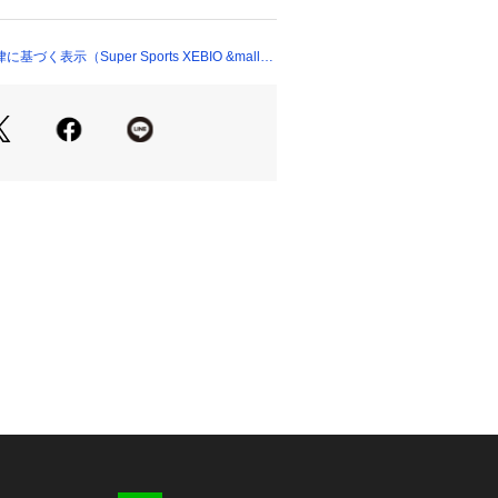
ショップ）
ープな水をれで軽い泳ぎ心地
求したシリーズ。上達を目指すフィッ
おすすめ。
く表示（Super Sports XEBIO &mall
クラファイバーを使用し、自由な動きを提
「泳ぎやすさ」を追求したフィットネス
XA(アクアエクサ)シリーズ。上達を目指
イマーにおすすめ。
のカッティングになっているため、脚の
し、動かしやすく、泳ぎやすい。
用しており、シャープな水きれで軽い
様と左脚に入ったグラデーションのア
クがデザインポイント。
について】
という商品の性質上、ご注文後の返
できません。
たっての注意事項】
て弊社カラー表記がメーカーカラー表