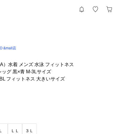
IO &mall店
A）水着 メンズ 水泳 フィットネス
ッグ 黒×青 M-3Lサイズ
BKBL フィットネス 大きいサイズ
Ｌ
ＬＬ
３Ｌ