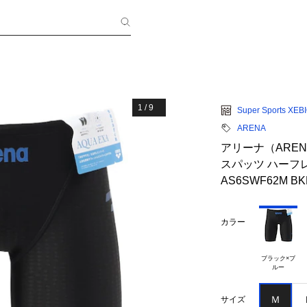
1
/
9
Super Sports XEB
ARENA
アリーナ（AREN
スパッツ ハーフレ
AS6SWF62M 
カラー
ブラック×ブ

Ｍ
サイズ