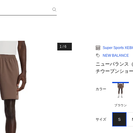
1
/
6
Super Sports XEB
NEW BALANCE
ニューバランス（new
チウーブンショーツ
カラー
ブラウン
Ｓ
サイズ