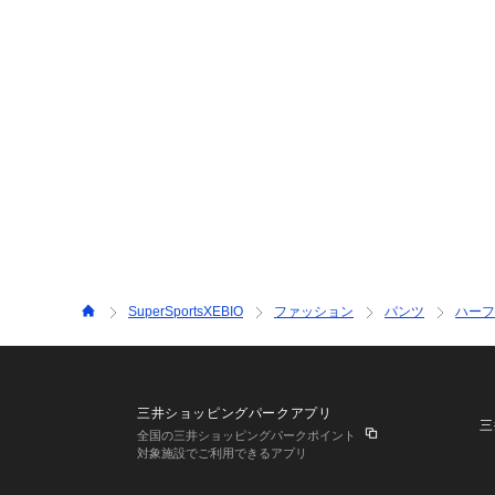
SuperSportsXEBIO
ファッション
パンツ
ハーフ
三井ショッピングパークアプリ
三
全国の三井ショッピングパークポイント
対象施設でご利用できるアプリ