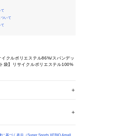
いて
について
いて
サイクルポリエステル86%/スパンデッ
ット袋】リサイクルポリエステル100%
スト】63.6cm 【前股上】28.9cm
 【わたり】33.3cm 【裾幅】30.5cm
cm
ェスト】68.6cm 【前股上】30.2cm
ション
 ＞ 
パンツ
 ＞ 
ハーフパンツ
 【わたり】34.9cm 【裾幅】32.1cm
cm
79121 
（モール）
スト】76.2cm 【前股上】31.4cm
ショップ）
 【わたり】37.1cm 【裾幅】34.3cm
cm
細:【ウェスト】83.8cm 【前股上】32.
く表示（Super Sports XEBIO &mall