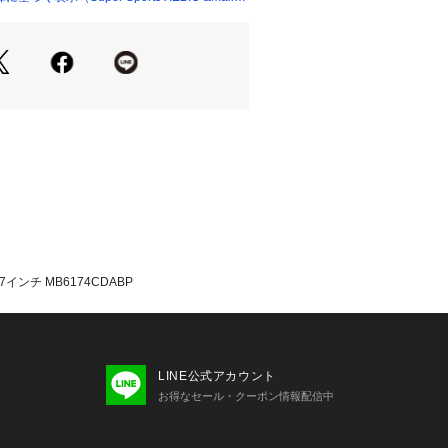
cm 【わたり】39.4cm 【裾幅】36.5
cm
詳細:【ウェスト】91.4cm 【前股上】3
cm 【わたり】41.6cm 【裾幅】38.7
.6cm
:CORTADO
たNB DRYテクノロジーを備えた4方
ブン素材を使用。リラックスフィット
イムからジムまで幅広く活躍するショ
テクノロジーにより、汗を素早く吸収・発
ーニングをサポートいたします。
グ付きウエストバンド
7インチ MB6174CDABP
ケット
よるサイドパネル構造
イングNBロゴ
ウーブン素材
LINE公式アカウント
たっての注意事項】
お得なセール・クーポン情報配信中
・計量方法により計測を行っておりま
差が生じる場合があります。