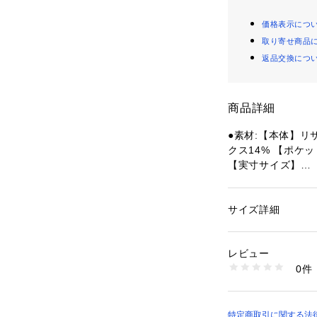
価格表示につ
取り寄せ商品
返品交換につ
商品詳細
●素材:【本体】リ
クス14% 【ポケ
【実寸サイズ】
●Sサイズ詳細:【ウェ
 【股下】17.8cm
 【ヒップ】101.6
サイズ詳細
性別：
メンズ
●Mサイズ詳細:【ウ
カテゴリー：
ファッ
 【股下】17.8cm
レビュー
 【ヒップ】106.6
商品番号：
15400004
0件
●Lサイズ詳細:【ウェ
10904381301 （
 【股下】17.8cm
 【ヒップ】114.4
●LL(XL)サイズ詳
特定商取引に関する法律に基づ