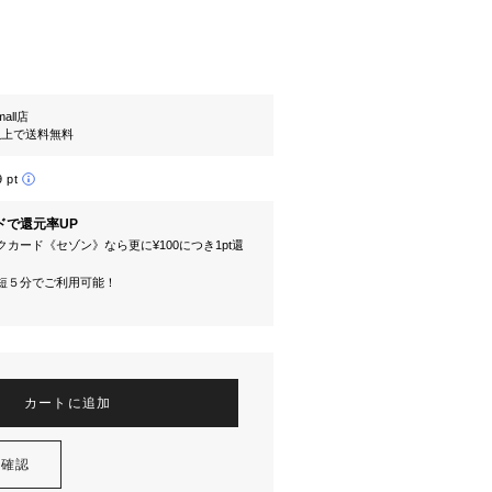
mall店
円以上で送料無料
9 pt
ドで還元率UP
カード《セゾン》なら更に¥100につき1pt還
短５分でご利用可能！
カートに追加
を確認