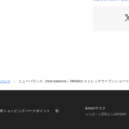
7cm 【股下】17.8
店）
cm 【ヒップ】122
●3L(2XL)サイズ
4cm 【股下】17.8
cm 【ヒップ】129
●メーカーカラー表記
●吸汗速乾性に優れ
向ストレッチウー
で、リラックスタ
ーツです。
●NB DRY速乾
散し、快適なトレ
●ドローストリン
パンツ
ニューバランス（new balance）Athletics ストレッチウーブンショーツ
●サイドハンドポ
●カット&ソーに
●同色仕上げのフラ
●ストレッチポリ
&mallデスク
井ショッピングパークポイント
【商品の購入にあ
ららぽーと受取なら送料無料
※弊社独自の採寸
すため、多少の誤