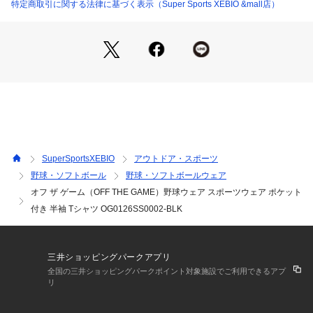
【商品の購入にあたっての注意事項】
特定商取引に関する法律に基づく表示（Super Sports XEBIO &mall店）
※弊社独自の採寸・計量方法により計測を行っておりますた
め、多少の誤差が生じる場合があります。
※一部商品において弊社カラー表記がメーカーカラー表記と異
なる場合があります。
※ブラウザやお使いのモニター環境により、掲載画像と実際の
商品の色味が若干異なる場合があります。
※掲載の価格・製品のパッケージ・デザイン・仕様について、
予告なく変更することがあります。あらかじめご了承くださ
い。2026年春夏モデル 2026ssmodel オフ ザ ゲーム OFF TH
E GAME スーパースポーツゼビオ ゼビオ Super Sports XEBI
SuperSportsXEBIO
アウトドア・スポーツ
O 野球 BASEBALL ベースボール 野球用品 野球ウェア ベース
野球・ソフトボール
野球・ソフトボールウェア
ボールウェア ウェア Tシャツ Men's Mens メンズ めんず 男性 
オフ ザ ゲーム（OFF THE GAME）野球ウェア スポーツウェア ポケット
Tシャツ OG0126SS0002-BLK OG0126SS0002 BLK オフザ
ゲーム 吸汗速乾 吸汗 速乾 抗菌 ストレッチ 半袖 練習 トレー
付き 半袖 Tシャツ OG0126SS0002-BLK
ニング 部活 クラブ 大会 野球部 草野球 社会人野球 高校野球
 高校 大学生 ブラック 黒
三井ショッピングパークアプリ
全国の三井ショッピングパークポイント対象施設でご利用できるアプ
リ