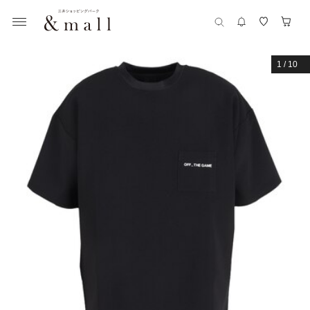
1
/
10