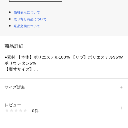
価格表示について
取り寄せ商品について
返品交換について
商品詳細
●素材:【本体】ポリエステル100% 【リブ】ポリエステル95%/
ポリウレタン5%
【実寸サイズ】
●Mサイズ詳細:【着丈】66cm 【肩幅】67cm 【身幅】55cm
 【袖丈】20cm
●Lサイズ詳細:【着丈】67cm 【肩幅】58cm 【身幅】59cm
サイズ詳細
性別：
メンズ
 【袖丈】22cm
カテゴリー：
アウトドア・スポーツ
 ＞ 
野球・ソフトボール
 ＞ 
野球・ソフ
トボールウェア
●LLサイズ詳細:【着丈】69cm 【肩幅】61cm 【身幅】62cm
レビュー
 【袖丈】23cm
0件
●中国製
商品番号：
1540000479012 
（モール）
10898564701 （ショップ）
●メーカーカラー表記:Black