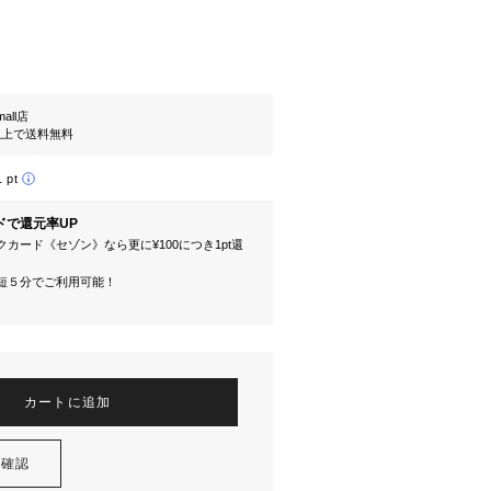
mall店
円以上で送料無料
1 pt
ドで還元率UP
カード《セゾン》なら更に¥100につき1pt還
短５分でご利用可能！
カートに追加
を確認