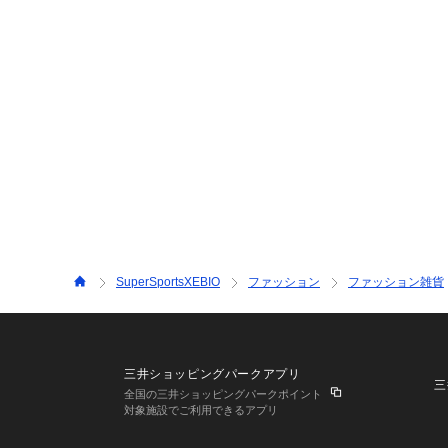
SuperSportsXEBIO
ファッション
ファッション雑貨
三井ショッピングパークアプリ
三
全国の三井ショッピングパークポイント
対象施設でご利用できるアプリ