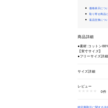
価格表示につ
取り寄せ商品
返品交換につ
商品詳細
●素材:コットン88
【実寸サイズ】
●フリーサイズ詳細:
●中国製
●メーカーカラー表記:
●2個入
サイズ詳細
性別：
レディース
カテゴリー：
ファッ
ション雑貨
【商品の購入にあ
レビュー
※弊社独自の採寸
0件
すため、多少の誤
商品番号：
15400004
10902414501 （
※一部商品におい
記と異なる場合が
※ブラウザやお使
特定商取引に関する法律に基づ