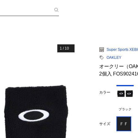
1
/
10
Super Sports XEB
OAKLEY
オークリー（OAK
2個入 FOS90241
カラー
ブラック
ＦＦ
サイズ