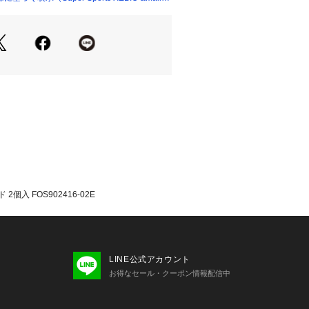
が若干異なる場合があります。
品のパッケージ・デザイン・仕様につ
更することがあります。あらかじめご
年春夏モデル 2026ssmodel オーク
ーパースポーツゼビオ ゼビオ Super S
 スポーツ雑貨 リストバンド
2個入 FOS902416-02E
LINE公式アカウント
お得なセール・クーポン情報配信中