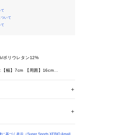
いて
について
いて
%/ポリウレタン12%
【幅】7cm 【周囲】16cm
02E BLACKOUT
メンズ
ション
 ＞ 
ファッション雑貨
 ＞ 
その他ファッ
たっての注意事項】
・計量方法により計測を行っておりま
差が生じる場合があります。
78501 
（モール）
ショップ）
て弊社カラー表記がメーカーカラー表
あります。
いのモニター環境により、掲載画像と
く表示（Super Sports XEBIO &mall