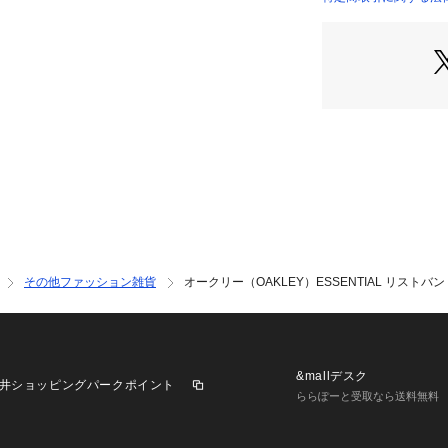
実際の商品の色味
店）
※掲載の価格・製
いて、予告なく変
了承ください。2026
リー OAKLEY ス
ports XEBIO
その他ファッション雑貨
オークリー（OAKLEY）ESSENTIAL リストバンド 
&mallデスク
井ショッピングパークポイント
ららぽーと受取なら送料無料