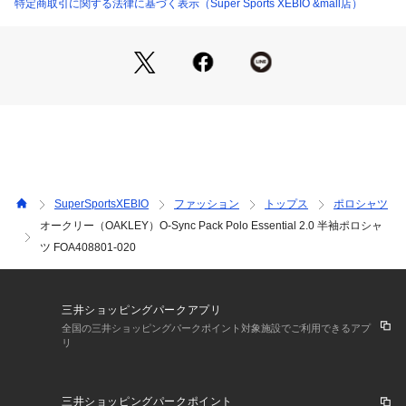
 【袖丈】23.5cm
特定商取引に関する法律に基づく表示（Super Sports XEBIO &mall店）
●Lサイズ詳細:【着丈】71cm 【肩幅】49cm 【身幅】55.5cm
 【袖丈】24cm
●LLサイズ詳細:【着丈】74cm 【肩幅】51cm 【身幅】57.5c
m 【袖丈】25cm
●3Lサイズ詳細:【着丈】75cm 【肩幅】53cm 【身幅】59.5c
m 【袖丈】26cm
●中国製
●メーカーカラー表記:020 MIDNIGHT BLUE
●O-SYNC PACK 身体とのシンクロ:独自のクリンプ構造を持つ
特殊なファイバーで編まれたO-SYNC PACKは、従来の素材で
SuperSportsXEBIO
ファッション
トップス
ポロシャツ
は実現できなかった様々な優位性を提供します。
オークリー（OAKLEY）O-Sync Pack Polo Essential 2.0 半袖ポロシャ
・FLEXIBILITY:高い伸縮性で快適な着心地
ツ FOA408801-020
・LIGHT WEIGHT:軽量ながらハリ感がある
・FORM STABILITY:シワになりにくい形状安定性
・COLOR FASTNESS:色褪せしづらく鮮やかな発色
●UPF50+:衣類の紫外線防止指数UPF50+の素材が、紫外線に
三井ショッピングパークアプリ
よる皮膚へのダメージを軽減します。
全国の三井ショッピングパークポイント対象施設でご利用できるアプ
●吸汗速乾:優れた吸汗速乾を実現。汗を素早く吸収・拡散し、
リ
パフォーマンスを高めます。
●4WAYストレッチ:4方向へのストレッチ性を実現。パフォーマ
ンスを最大限まで導きます。
三井ショッピングパークポイント