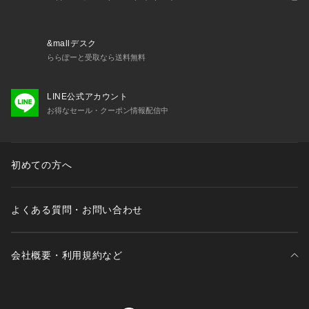
●軽量:優れた軽量性を実現。軽量素材は疲労を軽減し、パフォ
ーマンスを高めます。
●快適性:特殊な繊維と設計により作られた素材は最高の着心地
&mallデスク
を実現し、幅広いシーンへの対応を可能にさせます。
ららぽーと受取なら送料無料
●OAKLEY SYNC PACK TECHNOLOGYを採用した鹿の子編み
のポロシャツ。
LINE公式アカウント
●吸汗速乾性、伸縮性、形状安定性、軽量性など、その多様な
お得なセール・クーポン情報配信中
機能により常に身体を快適に保ち、普段使いはもちろん、アク
ティブなシーンでも快適な着心地を提供します。
【商品の購入にあたっての注意事項】
初めての方へ
※弊社独自の採寸・計量方法により計測を行っておりますた
め、多少の誤差が生じる場合があります。
※一部商品において弊社カラー表記がメーカーカラー表記と異
よくある質問・お問い合わせ
なる場合があります。
※ブラウザやお使いのモニター環境により、掲載画像と実際の
商品の色味が若干異なる場合があります。
会社概要・利用規約など
※掲載の価格・製品のパッケージ・デザイン・仕様について、
予告なく変更することがあります。あらかじめご了承くださ
い。2026年春夏モデル 2026ssmodel オークリー OAKLEY ス
ーパースポーツゼビオ ゼビオ Super Sports XEBIO スポーツ
三井不動産が展開する商業施設一覧