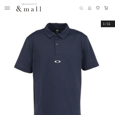
1
/
11