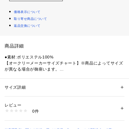
価格表示について
取り寄せ商品について
返品交換について
商品詳細
●素材:ポリエステル100%
【オークリーメーカーサイズチャート】※商品によってサイズ
が異なる場合が御座います。
●サイズ:【Mサイズ(US/EU:S)】胸囲92～97cm 身長165～175
cm 【Lサイズ(US/EU:M)】胸囲98～103cm 身長170～180cm
 【LL(XL)サイズ(US/EU:L)】胸囲104～109cm 身長175～185
サイズ詳細
性別：
メンズ
cm 【3L(XXL)サイズ(US/EU:XL)】胸囲110～115cm 身長180
カテゴリー：
ファッション
 ＞ 
トップス
 ＞ 
ポロシャツ
～190cm
レビュー
※製品仕様により商品タグと本体の製品タグでサイズ表記が異
商品番号：
1540000478156 
（モール）
0件
なる場合があります。
10904355801 （ショップ）
【実寸サイズ】
●Mサイズ詳細:【着丈】70cm 【肩幅】47cm 【身幅】54cm