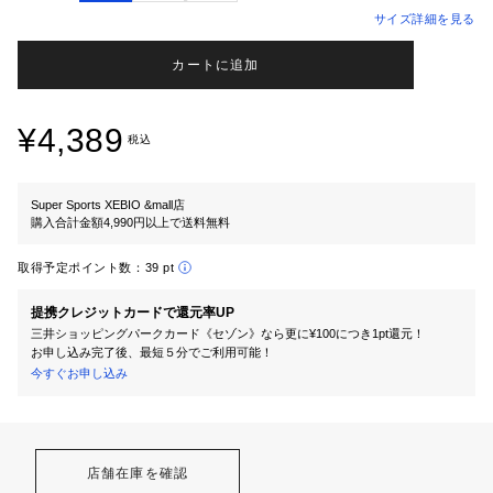
サイズ詳細を見る
カートに追加
¥4,389
税込
Super Sports XEBIO &mall店
購入合計金額4,990円以上で送料無料
取得予定ポイント数：
39 pt
提携クレジットカードで還元率UP
三井ショッピングパークカード《セゾン》なら更に¥100につき1pt還元！
お申し込み完了後、最短５分でご利用可能！
今すぐお申し込み
店舗在庫を確認