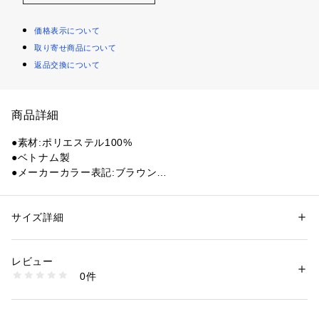
価格表示について
取り寄せ商品について
返品交換について
商品詳細
●素材:ポリエステル100%
●ベトナム製
●メーカーカラー表記:ブラウン
●MLBのサンディエゴパドレスのチームロゴがワンポイント刺
繍されたキッズリュック。
●コーデュラ素材なので、強度も高くデザイン性も機能性も抜
サイズ詳細
性別：
キッズ・ベビー
群なアイテムです。
カテゴリー：
アウトドア・スポーツ
 ＞ 
アウトドア
 ＞ 
アウトドアバッグ
レビュー
【商品の購入にあたっての注意事項】
商品番号：
1540000477899 
（モール）
0件
※一部商品において弊社カラー表記がメーカーカラー表記と異
10901405301 （ショップ）
なる場合があります。
※ブラウザやお使いのモニター環境により、掲載画像と実際の