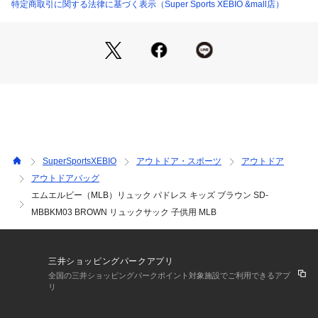
商品の色味が若干異なる場合があります。
特定商取引に関する法律に基づく表示（Super Sports XEBIO &mall店）
※掲載の価格・製品のパッケージ・デザイン・仕様について、
予告なく変更することがあります。あらかじめご了承くださ
い。メジャーリーグベースボール Major League Baseball Maj
orLeagueBaseball MLB スーパースポーツゼビオ ゼビオ Sup
er Sports XEBIO BAG バッグ かばん 鞄 スポーツバッグ 運動
用バッグ ディパック Junior ジュニア 子供 リュック バックパ
ック キッズ リュックサック 男の子 女の子 男子 女子 ボーイズ 
ガールズ 小学生 遠足 運動会 旅行 トラベル 観光 社会科見学
 宿泊学習 アウトドア キャンプ 習い事 塾 学校 通学 メジャー
リーグ ベースボールキャップ メジャー 球団 ロゴ 刺繍 ベース
SuperSportsXEBIO
アウトドア・スポーツ
アウトドア
ボール 野球 応援 試合観戦 パドレス サンディエゴ・パドレス
アウトドアバッグ
 San Diego Padres ブラウン
エムエルビー（MLB）リュック パドレス キッズ ブラウン SD-
MBBKM03 BROWN リュックサック 子供用 MLB
三井ショッピングパークアプリ
全国の三井ショッピングパークポイント対象施設でご利用できるアプ
リ