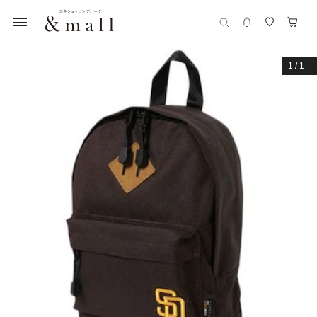
1
/
1