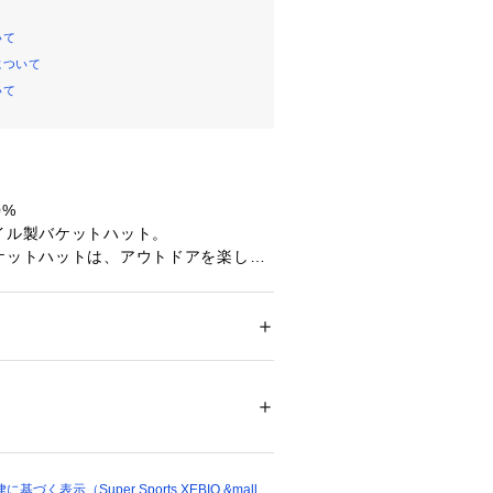
いて
について
いて
0%
イル製バケットハット。
バケットハットは、アウトドアを楽しむ
ザイン。スタイルと機能性を両立した
差しをしっかりカバー。
イフスタイルをサポートする素材で、
推進し続けるアディダスを象徴するア
ション
 ＞ 
帽子・ヘアアクセサリー
 ＞ 
ハット
レーンウィーブと、有害なUVをカット
77707 
（モール）
スタイルを融合。
ショップ）
なコードが、フェミニンなメタルアク
演出し、お好みに合わせてフィット感
く表示（Super Sports XEBIO &mall