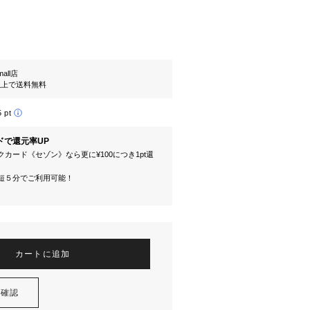
mall店
円以上で送料無料
5 pt
ドで還元率UP
カード《セゾン》なら更に¥100につき1pt還
短５分でご利用可能！
カートに追加
を確認