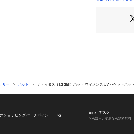
●街に繰り出すと
店）
も、涼しく快適に
●プレーンウィー
●取り外し可能な
●大きなブリム
【商品の購入にあ
※一部商品におい
記と異なる場合が
※ブラウザやお使
実際の商品の色味
※掲載の価格・製
いて、予告なく変
サリー
ハット
アディダス（adidas）ハット ウィメンズ UV バケットハット W
了承ください。2026
ダス ADIDAS ス
orts XEBIO 帽子
ぃーす 女性 2026_
&mallデスク
井ショッピングパークポイント
ららぽーと受取なら送料無料