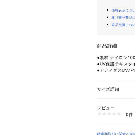
価格表示につ
取り寄せ商品
返品交換につ
商品詳細
●素材:ナイロン10
●UV保護テキスタ
●アディダスUV
人にぴったりなデ
大きなブリムが日
●アクティブなラ
サイズ詳細
性別：
レディース
イノベーションを
カテゴリー：
ファッ
イテム。
レビュー
●耐久性のあるプ
商品番号：
15400004
0件
するUV保護テキ
10902406701 （
●取り外しが可能
セントで優雅さを
を調整可能。
特定商取引に関する法律に基づ