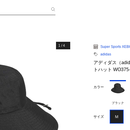
1
/
4
Super Sports XEB
adidas
アディダス（adi
トハット WO375-
カラー
ブラック
Ｍ
サイズ