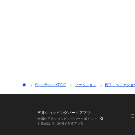
SuperSportsXEBIO
ファッション
帽子・ヘアアクセ
三井ショッピングパークアプリ
三
全国の三井ショッピングパークポイント
対象施設でご利用できるアプリ