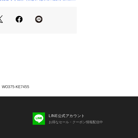
きも、ビーチでリラックスするとき
過ごせる頼れるアイテム。
ブ生地
コードとメタルアクセント
たっての注意事項】
て弊社カラー表記がメーカーカラー表
あります。
いのモニター環境により、掲載画像と
が若干異なる場合があります。
品のパッケージ・デザイン・仕様につ
更することがあります。あらかじめご
O375-KE7455
年春夏モデル 2026ssmodel アディ
ーパースポーツゼビオ ゼビオ Super Sp
 ハット Lady's Ladys レディース れで
hbs
LINE公式アカウント
お得なセール・クーポン情報配信中