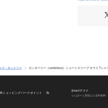
●メーカーカラー表
店）
●グラフィックデザイナ
ベリー」「ラグビ
に、オリジナルで
加工したショート
●シルエットは、
ボックスタイプで
●本製品は環境に
使用しています。
※修理のご依頼はG
ります。詳しくは
い。
ャツ・カットソー
カンタベリー（canterbury）ショートスリーブ キウイ Tシャツ 
【商品の購入にあ
※弊社独自の採寸
すため、多少の誤
※一部商品におい
&mallデスク
井ショッピングパークポイント
記と異なる場合が
ららぽーと受取なら送料無料
※ブラウザやお使
実際の商品の色味