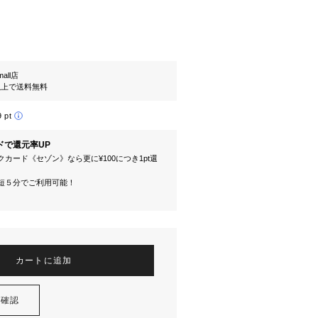
mall店
円以上で送料無料
9 pt
ドで還元率UP
カード《セゾン》なら更に¥100につき1pt還
短５分でご利用可能！
カートに追加
を確認