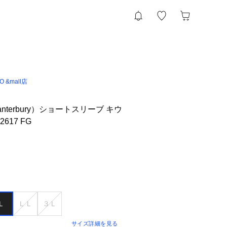
IO &mall店
nterbury）ショートスリーブ キウ
617 FG
Ｌ
ＬＬ
３Ｌ
サイズ詳細を見る