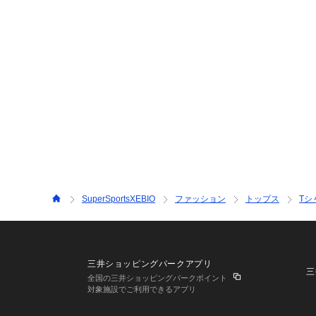
SuperSportsXEBIO
ファッション
トップス
Tシ
三井ショッピングパークアプリ
三
全国の三井ショッピングパークポイント
対象施設でご利用できるアプリ