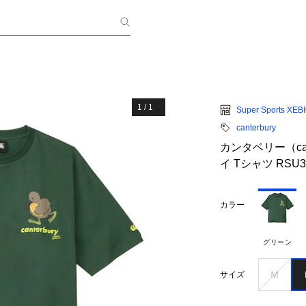
1
/
1
Super Sports XEB
canterbury
カンタベリー（ca
イ Tシャツ RSU32
カラー
グリーン
Ｍ
サイズ