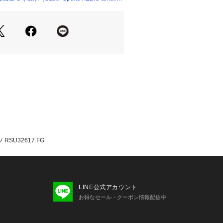
記:フォレストグリーン・FG
ーmidori komatsuが、「カンタ
ー」「ニュージーランド」をテーマ
書き下ろしたグラフィックをプリント
スリーブTシャツです。
身幅やアームホールに余裕を持たせた
す。
配慮したオーガニックコットンを一部
oldwinリペアサービスにて承ってお
メーカー公式サイトをご確認くださ
RSU32617 FG
たっての注意事項】
・計量方法により計測を行っておりま
差が生じる場合があります。
て弊社カラー表記がメーカーカラー表
LINE公式アカウント
あります。
お得なセール・クーポン情報配信中
いのモニター環境により、掲載画像と
が若干異なる場合があります。