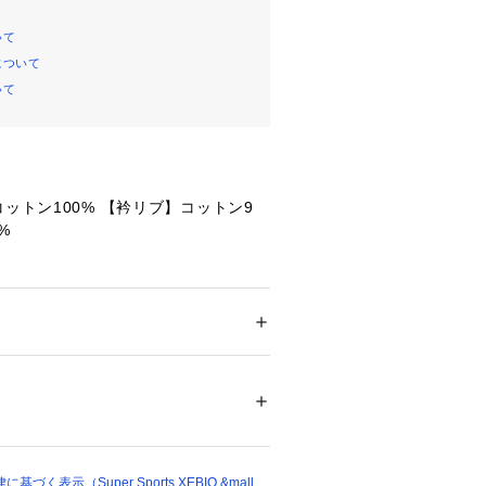
いて
について
いて
コットン100% 【衿リブ】コットン9
%
丈】66cm 【身幅】56cm 【肩幅】5
m 【裾幅】56cm 【袖口幅】19cm
丈】69cm 【身幅】59cm 【肩幅】59
メンズ
 【裾幅】59cm 【袖口幅】19cm
ション
 ＞ 
トップス
 ＞ 
Tシャツ・カットソー
細:【着丈】72cm 【身幅】62cm 【肩
23cm 【裾幅】62cm 【袖口幅】20c
77437 
（モール）
ショップ）
着丈】75cm 【身幅】65cm 【肩幅】6
m 【裾幅】65cm 【袖口幅】20cm
く表示（Super Sports XEBIO &mall