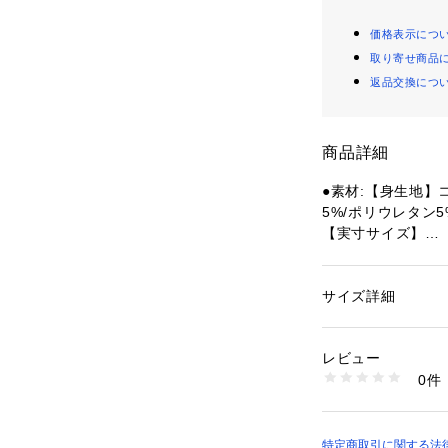
価格表示につ
取り寄せ商品
返品交換につ
商品詳細
●素材:【身生地】
5%/ポリウレタン5
【実寸サイズ】
●Mサイズ詳細:【着
6cm 【袖丈】22c
●Lサイズ詳細:【着
サイズ詳細
性別：
レディース
cm 【袖丈】23cm
カテゴリー：
ファッ
●LL(XL)サイズ詳
レビュー
幅】62cm 【袖丈】
商品番号：
15400004
0件
m
10903462801 （
●3Lサイズ詳細:【
5cm 【袖丈】24c
●中国製
特定商取引に関する法律に基づ