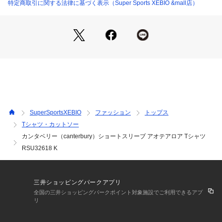
●メーカーカラー表記:ブラック・K
特定商取引に関する法律に基づく表示（Super Sports XEBIO &mall店）
●グラフィックデザイナーmidori komatsuが、「カンタベリ
ー」「ラグビー」「ニュージーランド」をテーマに、オリジナ
ルで書き下ろしたグラフィックをプリント加工したショートス
リーブTシャツです。
●シルエットは、身幅やアームホールに余裕を持たせたボック
スタイプです。
●本製品は環境に配慮したオーガニックコットンを一部使用し
ています。
※修理のご依頼はGoldwinリペアサービスにて承っておりま
SuperSportsXEBIO
ファッション
トップス
す。詳しくはメーカー公式サイトをご確認ください。
Tシャツ・カットソー
カンタベリー（canterbury）ショートスリーブ アオテアロア Tシャツ
【商品の購入にあたっての注意事項】
※弊社独自の採寸・計量方法により計測を行っておりますた
RSU32618 K
め、多少の誤差が生じる場合があります。
※一部商品において弊社カラー表記がメーカーカラー表記と異
なる場合があります。
三井ショッピングパークアプリ
※ブラウザやお使いのモニター環境により、掲載画像と実際の
全国の三井ショッピングパークポイント対象施設でご利用できるアプ
商品の色味が若干異なる場合があります。
リ
※掲載の価格・製品のパッケージ・デザイン・仕様について、
予告なく変更することがあります。あらかじめご了承くださ