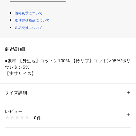
価格表示について
取り寄せ商品について
返品交換について
商品詳細
●素材:【身生地】コットン100% 【衿リブ】コットン95%/ポリ
ウレタン5%
【実寸サイズ】
●Mサイズ詳細:【着丈】66cm 【身幅】56cm 【肩幅】56cm
 【袖丈】22cm 【裾幅】56cm 【袖口幅】19cm
●Lサイズ詳細:【着丈】69cm 【身幅】59cm 【肩幅】59cm
サイズ詳細
性別：
レディース
メンズ
 【袖丈】23cm 【裾幅】59cm 【袖口幅】19cm
カテゴリー：
ファッション
 ＞ 
トップス
 ＞ 
Tシャツ・カットソー
●LL(XL)サイズ詳細:【着丈】72cm 【身幅】62cm 【肩幅】62
レビュー
cm 【袖丈】23cm 【裾幅】62cm 【袖口幅】20cm
商品番号：
1540000477432 
（モール）
0件
●3Lサイズ詳細:【着丈】75cm 【身幅】65cm 【肩幅】65cm
10903463201 （ショップ）
 【袖丈】24cm 【裾幅】65cm 【袖口幅】20cm
●中国製