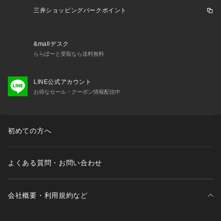
い。カンタベリー canterbury スーパースポーツゼビオ ゼビオ 
三井ショッピングパークポイント
Super Sports XEBIO スポーツカットソー 半袖Tシャツ Men's 
Mens メンズ めんず 男性 スポーツアパレル スポーツウェア
 トップス  部活 クラブ 普段着 トレーニング ランニング ジョ
&mallデスク
ギング マラソン
ららぽーと受取なら送料無料
LINE公式アカウント
お得なセール・クーポン情報配信中
初めての方へ
よくある質問・お問い合わせ
会社概要・利用規約など