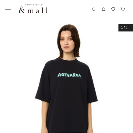
1
/
5