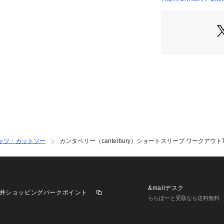
●メーカーカラー表
店）
●吸汗速乾性と通気性
 (フレックスクー
トティーです。
●衣服内をドライ
リングでシーズン
は、人間工学に基
シーンに対応する
●グラウンドやジ
広いシーンで着用
ルポリエステルを使用
0、紫外線カット率
ャツ・カットソー
カンタベリー（canterbury）ショートスリーブ ワークアウトTシ
※修理のご依頼はG
ります。詳しくは
い。
【商品の購入にあ
&mallデスク
井ショッピングパークポイント
※弊社独自の採寸
ららぽーと受取なら送料無料
すため、多少の誤
※一部商品におい