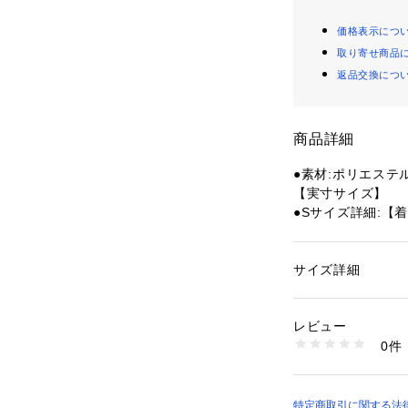
価格表示につ
取り寄せ商品
返品交換につ
商品詳細
●素材:ポリエステル
【実寸サイズ】
●Sサイズ詳細:【着
3cm 【裾幅】52c
●Mサイズ詳細:【着
5cm 【裾幅】54c
サイズ詳細
性別：
レディース
●Lサイズ詳細:【着
カテゴリー：
ファッ
cm 【裾幅】56cm
レビュー
●LL(XL)サイズ詳
商品番号：
15400004
0件
丈】49cm 【裾幅】
10903465401 （
●3Lサイズ詳細:【
1cm 【裾幅】60c
●中国製
特定商取引に関する法律に基づ