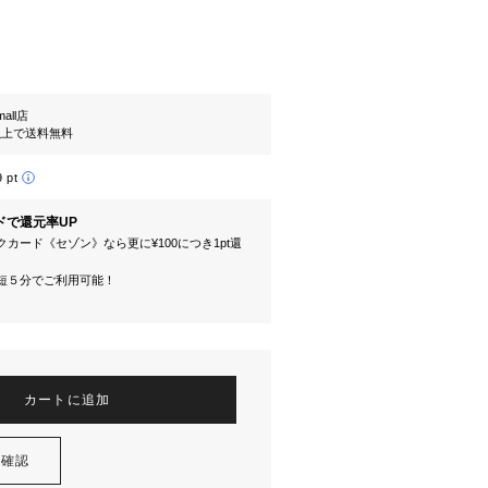
mall店
円以上で送料無料
9 pt
ドで還元率UP
カード《セゾン》なら更に¥100につき1pt還
短５分でご利用可能！
カートに追加
を確認