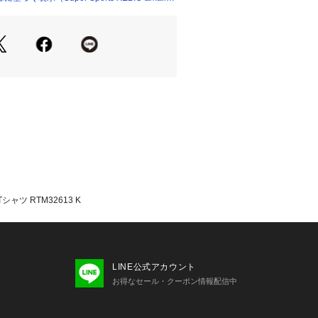
記:ブラック・K
に優れたFLEXCOOL CONTROL
ルコントロール)を使用したワークアウ
で快適な環境に近づけ、様々なレイヤ
を通して着用できます。ディティール
づいたパターン設計で、ワークアウト
優れた運動追随性を実現します。
ム、オフザフィールド、日常生活と幅
が可能です。環境に配慮したリサイク
しています。UVケア(UPF15-3
85%以上)機能付き。
ャツ RTM32613 K
oldwinリペアサービスにて承ってお
メーカー公式サイトをご確認くださ
たっての注意事項】
LINE公式アカウント
・計量方法により計測を行っておりま
お得なセール・クーポン情報配信中
差が生じる場合があります。
て弊社カラー表記がメーカーカラー表