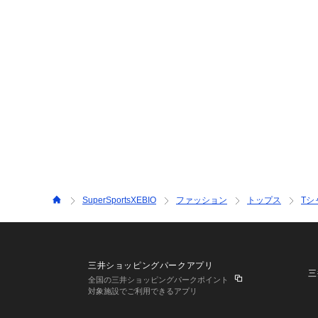
SuperSportsXEBIO
ファッション
トップス
Tシ
三井ショッピングパークアプリ
三
全国の三井ショッピングパークポイント
対象施設でご利用できるアプリ