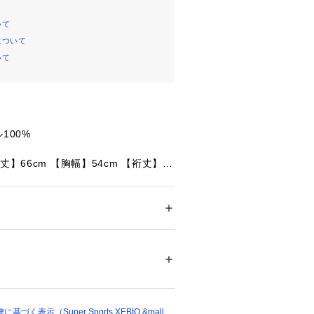
いて
について
いて
100%
丈】66cm 【胸幅】54cm 【裄丈】4
m 【袖口幅】18cm
丈】68cm 【胸幅】56cm 【裄丈】4
m 【袖口幅】18cm
メンズ
丈】70cm 【胸幅】58cm 【裄丈】47
ション
 ＞ 
トップス
 ＞ 
Tシャツ・カットソー
 【袖口幅】19cm
細:【着丈】72cm 【胸幅】60cm 【裄
77344 
（モール）
58cm 【袖口幅】19cm
ショップ）
着丈】74cm 【胸幅】62cm 【裄丈】5
m 【袖口幅】20cm
く表示（Super Sports XEBIO &mall