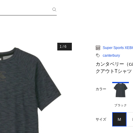
1
/
6
Super Sports XEB
canterbury
カンタベリー（ca
クアウトTシャツ R
カラー
ブラック
Ｍ
サイズ