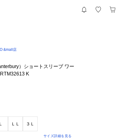
IO &mall店
nterbury）ショートスリーブ ワー
TM32613 K
Ｌ
ＬＬ
３Ｌ
サイズ詳細を見る