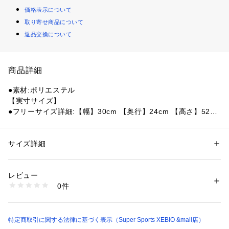
価格表示について
取り寄せ商品について
返品交換について
商品詳細
●素材:ポリエステル
【実寸サイズ】
●フリーサイズ詳細:【幅】30cm 【奥行】24cm 【高さ】52cm
●ベトナム製
●メーカーカラー表記:ブラック・19
●丈夫で耐久性に優れるCORDURA(コーデュラ)ポリエステル
サイズ詳細
性別：
レディース
メンズ
オックス素材を使用した、日常に使いやすいシンプルなデザイ
カテゴリー：
ファッション
 ＞ 
トップス
 ＞ 
Tシャツ・カットソー
ンのデイパックです。
レビュー
●フロントには立体的なポケットを2室に分けて配備、両サイド
商品番号：
1540000477040 
（モール）
0件
にメッシュ素材のボトルポケットを装備しています。背面とシ
10893499501 （ショップ）
ョルダーの裏側は蒸れにくく、身体に負担のかかりにくいよう
メッシュ素材を使用しています。
●容量:35L
特定商取引に関する法律に基づく表示（Super Sports XEBIO &mall店）