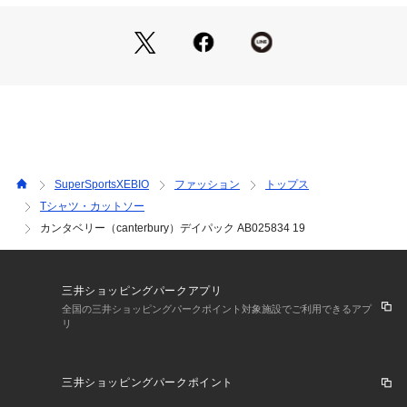
※修理のご依頼はGoldwinリペアサービスにて承っておりま
す。詳しくはメーカー公式サイトをご確認ください。
【商品の購入にあたっての注意事項】
※弊社独自の採寸・計量方法により計測を行っておりますた
め、多少の誤差が生じる場合があります。
※一部商品において弊社カラー表記がメーカーカラー表記と異
なる場合があります。
※ブラウザやお使いのモニター環境により、掲載画像と実際の
SuperSportsXEBIO
ファッション
トップス
商品の色味が若干異なる場合があります。
Tシャツ・カットソー
※掲載の価格・製品のパッケージ・デザイン・仕様について、
カンタベリー（canterbury）デイパック AB025834 19
予告なく変更することがあります。あらかじめご了承くださ
い。カンタベリー canterbury スーパースポーツゼビオ ゼビオ 
Super Sports XEBIO アウトドアカジュアル小物 アクセサリー 
カジュアルバッグ Men's Mens メンズ めんず 男性 スポーツ
三井ショッピングパークアプリ
アパレル スポーツウェア 黒 ブラック
全国の三井ショッピングパークポイント対象施設でご利用できるアプ
リ
三井ショッピングパークポイント