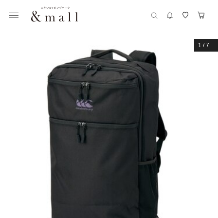
1
/
7