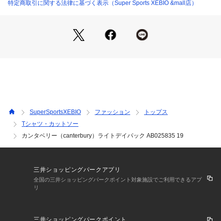
材を使用しています。
特定商取引に関する法律に基づく表示（Super Sports XEBIO &mall店）
●容量:27L
※修理のご依頼はGoldwinリペアサービスにて承っておりま
す。詳しくはメーカー公式サイトをご確認ください。
【商品の購入にあたっての注意事項】
※弊社独自の採寸・計量方法により計測を行っておりますた
め、多少の誤差が生じる場合があります。
※一部商品において弊社カラー表記がメーカーカラー表記と異
なる場合があります。
SuperSportsXEBIO
ファッション
トップス
※ブラウザやお使いのモニター環境により、掲載画像と実際の
Tシャツ・カットソー
商品の色味が若干異なる場合があります。
カンタベリー（canterbury）ライトデイパック AB025835 19
※掲載の価格・製品のパッケージ・デザイン・仕様について、
予告なく変更することがあります。あらかじめご了承くださ
い。カンタベリー canterbury スーパースポーツゼビオ ゼビオ 
Super Sports XEBIO アウトドアカジュアル小物 アクセサリー 
三井ショッピングパークアプリ
カジュアルバッグ Men's Mens メンズ めんず 男性 スポーツ
全国の三井ショッピングパークポイント対象施設でご利用できるアプ
アパレル スポーツウェア 黒 ブラック
リ
三井ショッピングパークポイント