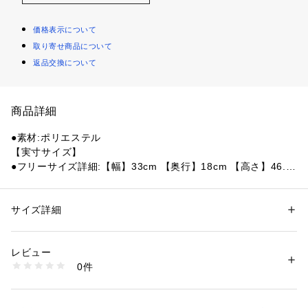
価格表示について
取り寄せ商品について
返品交換について
商品詳細
●素材:ポリエステル
【実寸サイズ】
●フリーサイズ詳細:【幅】33cm 【奥行】18cm 【高さ】46.5
cm
●ベトナム製
●メーカーカラー表記:ブラック・19
サイズ詳細
性別：
レディース
メンズ
●丈夫で耐久性に優れるCORDURA(コーデュラ)ポリエステル
カテゴリー：
ファッション
 ＞ 
トップス
 ＞ 
Tシャツ・カットソー
オックス素材を使用した、日常に使いやすいシンプルなデザイ
レビュー
ンのデイパックです。
商品番号：
1540000477038 
（モール）
0件
●フロントには立体的なポケットを配備、両サイドにメッシュ
10893499701 （ショップ）
素材のボトルポケットを装備しています。背面とショルダーの
裏側は蒸れにくく、身体に負担のかかりにくいようメッシュ素