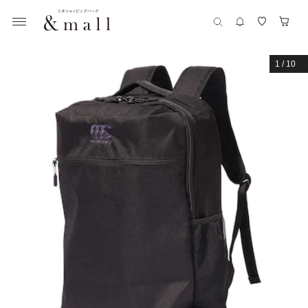
1
/
10