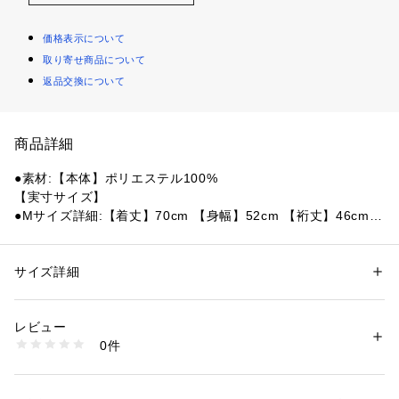
価格表示について
取り寄せ商品について
返品交換について
商品詳細
●素材:【本体】ポリエステル100%
【実寸サイズ】
●Mサイズ詳細:【着丈】70cm 【身幅】52cm 【裄丈】46cm
●Lサイズ詳細:【着丈】72cm 【身幅】55cm 【裄丈】47cm
●LLサイズ詳細:【着丈】73cm 【身幅】60cm 【裄丈】51cm
●ベトナム製
サイズ詳細
性別：
レディース
メンズ
●モイスチャーマネージメント
カテゴリー：
アウトドア・スポーツ
 ＞ 
サッカー・フットサル
 ＞ 
サッカ
ー・フットサルレプリカウェア・グッズ
●吸汗速乾の機能性素材により、ドライで快適な状態を保ちま
レビュー
す。
0件
●スリムフィット
商品番号：
1540000476746 
（モール）
10899764501 （ショップ）
【商品の購入にあたっての注意事項】