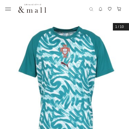
1
/
10