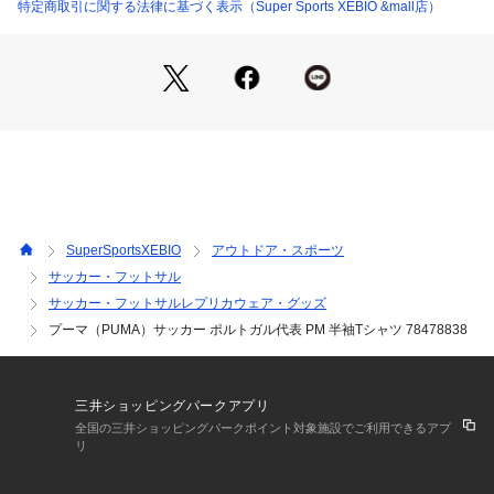
※弊社独自の採寸・計量方法により計測を行っておりますた
特定商取引に関する法律に基づく表示（Super Sports XEBIO &mall店）
め、多少の誤差が生じる場合があります。
※総柄の商品については、生地の裁断箇所により、商品一点ご
とにパターン(柄)が異なる場合がございます。
そのため、掲載画像とはパターンの位置や内容が異なるものが
ありますが、商品自体の仕様の相違には該当いたしません。
※一部商品において弊社カラー表記がメーカーカラー表記と異
なる場合があります。
※ブラウザやお使いのモニター環境により、掲載画像と実際の
商品の色味が若干異なる場合があります。
※掲載の価格・製品のパッケージ・デザイン・仕様について、
SuperSportsXEBIO
アウトドア・スポーツ
予告なく変更することがあります。あらかじめご了承くださ
サッカー・フットサル
い。2026年秋冬モデル 2026fwmodel プーマ PUMA スーパー
サッカー・フットサルレプリカウェア・グッズ
スポーツゼビオ ゼビオ Super Sports XEBIO サッカー soccer 
フットボール サッカーウエア ウェア ファンアイテム レプリカ 
プーマ（PUMA）サッカー ポルトガル代表 PM 半袖Tシャツ 78478838
レプリカウェア レプリカシャツ ユニフォーム Men's Mens メ
ンズ めんず 男性 スポーツウェア トップス Tシャツ ポルトガ
ル 試合観戦 観戦 応援 応援グッズ 78478838 26scab
三井ショッピングパークアプリ
全国の三井ショッピングパークポイント対象施設でご利用できるアプ
リ