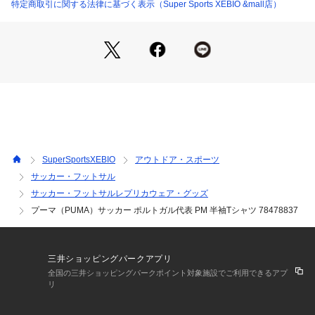
※弊社独自の採寸・計量方法により計測を行っておりますた
特定商取引に関する法律に基づく表示（Super Sports XEBIO &mall店）
め、多少の誤差が生じる場合があります。
※総柄の商品については、生地の裁断箇所により、商品一点ご
とにパターン(柄)が異なる場合がございます。
そのため、掲載画像とはパターンの位置や内容が異なるものが
ありますが、商品自体の仕様の相違には該当いたしません。
※一部商品において弊社カラー表記がメーカーカラー表記と異
なる場合があります。
※ブラウザやお使いのモニター環境により、掲載画像と実際の
商品の色味が若干異なる場合があります。
※掲載の価格・製品のパッケージ・デザイン・仕様について、
SuperSportsXEBIO
アウトドア・スポーツ
予告なく変更することがあります。あらかじめご了承くださ
サッカー・フットサル
い。2026年秋冬モデル 2026fwmodel プーマ PUMA スーパー
サッカー・フットサルレプリカウェア・グッズ
スポーツゼビオ ゼビオ Super Sports XEBIO サッカー soccer 
フットボール サッカーウエア ウェア ファンアイテム レプリカ 
プーマ（PUMA）サッカー ポルトガル代表 PM 半袖Tシャツ 78478837
レプリカウェア レプリカシャツ ユニフォーム Men's Mens メ
ンズ めんず 男性 スポーツウェア トップス Tシャツ ポルトガ
ル 試合観戦 観戦 応援 応援グッズ 78478837 26scab
三井ショッピングパークアプリ
全国の三井ショッピングパークポイント対象施設でご利用できるアプ
リ