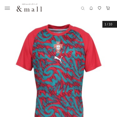
1
/
10