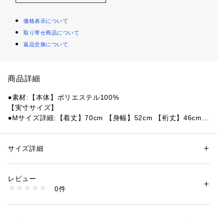
価格表示について
取り寄せ商品について
返品交換について
商品詳細
●素材:【本体】ポリエステル100%
【実寸サイズ】
●Mサイズ詳細:【着丈】70cm 【身幅】52cm 【裄丈】46cm
●Lサイズ詳細:【着丈】72cm 【身幅】55cm 【裄丈】47cm
●LLサイズ詳細:【着丈】73cm 【身幅】60cm 【裄丈】51cm
●ベトナム製
サイズ詳細
性別：
レディース
メンズ
●モイスチャーマネージメント
カテゴリー：
アウトドア・スポーツ
 ＞ 
サッカー・フットサル
 ＞ 
サッカ
ー・フットサルレプリカウェア・グッズ
●吸汗速乾の機能性素材により、ドライで快適な状態を保ちま
レビュー
す。
0件
●スリムフィット
商品番号：
1540000476709 
（モール）
10899764401 （ショップ）
【商品の購入にあたっての注意事項】