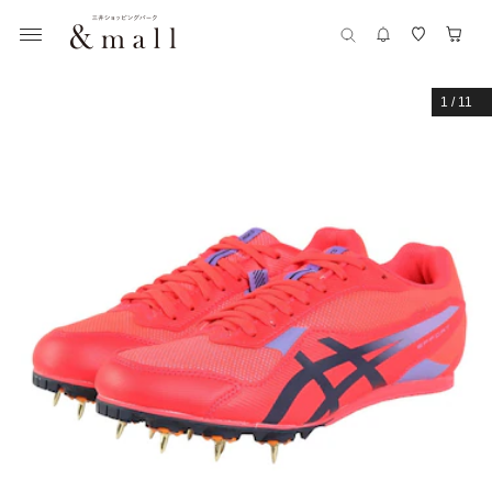
1
/
11