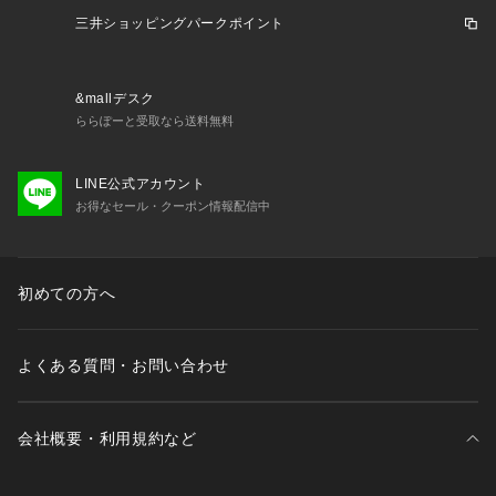
三井ショッピングパークポイント
【商品の購入にあたっての注意事項】
【こちらの商品について】
※シューズの製造過程で、接着剤の付着や縫製のズレ・歪みを
&mallデスク
生じている場合がありますが、使用上問題無いと判断したもの
ららぽーと受取なら送料無料
を販売しております。あらかじめご了承のうえ、お買い求めく
ださい。
※靴ひもの長さについては、左右10cm以内の差までは弊社許
LINE公式アカウント
容内とさせていただいております。左右の紐に10cm以上の差
お得なセール・クーポン情報配信中
がある場合はメールにてお問い合わせください。
※一部商品において弊社カラー表記がメーカーカラー表記と異
なる場合があります。
初めての方へ
※ブラウザやお使いのモニター環境により、掲載画像と実際の
商品の色味が若干異なる場合があります。
※掲載の価格・製品のパッケージ・デザイン・仕様について、
よくある質問・お問い合わせ
予告なく変更することがあります。あらかじめご了承くださ
い。2026年春夏モデル 2026ssmodel アシックス ASICS スー
パースポーツゼビオ ゼビオ Super Sports XEBIO 陸上シュー
ズ 靴 兼用陸上スパイク 短中長距離 短距離 中距離 長距離
会社概要・利用規約など