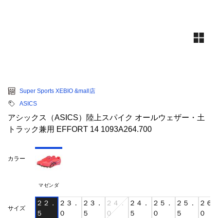
Super Sports XEBIO &mall店
ASICS
アシックス（ASICS）陸上スパイク オールウェザー・土
トラック兼用 EFFORT 14 1093A264.700
カラー
マゼンダ
２２．
２３．
２３．
２４．
２４．
２５．
２５．
２６
サイズ
５
０
５
０
５
０
５
０