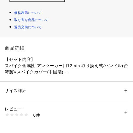
価格表示について
取り寄せ商品について
返品交換について
商品詳細
【セット内容】
スパイク金属性:アンツーカー用12mm 取り換え式/ハンドル(台
湾製)/スパイクカバー(中国製)
●素材:【アッパー】人工皮革(合成皮革)/合成繊維/合成樹脂
 【アウター】合成底(ナイロン)/ゴム底
●ベトナム製
サイズ詳細
性別：
レディース
メンズ
●メーカーカラー表記:Diva Pink/Midnight
カテゴリー：
アウトドア・スポーツ
 ＞ 
ランニング・陸上・トレイルラン
ニング
 ＞ 
陸上シューズ
●幅:STANDARD
レビュー
●オールウェザー/土トラック兼用
0件
●世界陸連ルール対応
商品番号：
1540000475994 
（モール）
10902265201 （ショップ）
●推奨種目:トラック種目全般【100m～1500m/ハードル/走幅
跳/三段跳/棒高跳】