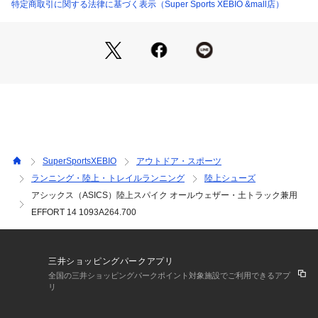
●土踏まずの落ち込みに対してサポートパーツ(ARCHWRAP)を
特定商取引に関する法律に基づく表示（Super Sports XEBIO &mall店）
搭載。
●中敷の中足部付近に搭載されたARCHWRAPが靴ひもと連動
してシューズ内部で土踏まずの落ち込みを支える。
●プレートは母趾球部など力の入りやすい部分に適度な剛性を
もたせて過度なねじれを抑制。前足部は屈曲性に優れたプレー
トと、かかと部には耐摩耗性に優れたAHARPLUSを配置。
●アッパーはホールド性と耐久性に優れた人工皮革で補強を施
しています。
●トラックコンディションに合わせてピンとレジナスガードの
取り替えが可能。
SuperSportsXEBIO
アウトドア・スポーツ
●ARCHWRAPは、接地時のアーチ(土踏まず)の過度な落ち込み
ランニング・陸上・トレイルランニング
陸上シューズ
を抑制しアスリートの足への負担を軽減するように設計された
アシックス（ASICS）陸上スパイク オールウェザー・土トラック兼用
機能性部材です。
●ご使用の際、まれに足に違和感を生じる場合があります。そ
EFFORT 14 1093A264.700
の場合はARCHWRAPとともにループ横の孔にも靴ひもを通し
ていただくことでARCHWRAPの効果を弱め足への違和感をや
わらげて使用することができます。
三井ショッピングパークアプリ
●フットタイプ:標準的なアーチの高さ(土踏まずの高さ)
全国の三井ショッピングパークポイント対象施設でご利用できるアプ
●蹴り出し:足の前部に均等に荷重が分散される。
リ
●足の着地:足はかかとの外側で着地してから回内(プロネート)
し、衝撃を吸収し体重を支える。