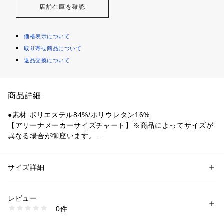
店舗在庫を確認
価格表示について
取り寄せ商品について
返品交換について
商品詳細
●素材:ポリエステル84%/ポリウレタン16%
【アリーナメーカーサイズチャート】※商品によってサイズが
異なる場合が御座います。
●サイズ:【SSサイズ】ウエスト68～72cm 【Sサイズ】ウエス
ト72～76cm 【Mサイズ】ウエスト76～80cm 【Lサイズ】ウ
エスト80～84cm 【LL(O)サイズ】ウエスト84～88cm 【3L(X
サイズ詳細
性別：
メンズ
O)サイズ】ウエスト88～92cm
カテゴリー：
アウトドア・スポーツ
 ＞ 
スイム・競泳
 ＞ 
スイム・競泳ウェ
ア
●中国製
レビュー
●アクアビクスや水中ウォーキングなど、健康やリフレッシュ
0件
のためにプールでのエクササイズを楽しむフィットネススイマ
商品番号：
1540000475975 
（モール）
10901816701 （ショップ）
ーにおすすめのインナー付きフィットネス水着。