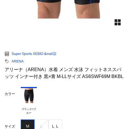
Super Sports XEBIO &mall店
ARENA
アリーナ（ARENA）水着 メンズ 水泳 フィットネススパ
ッツ インナー付き 黒×青 M-LLサイズ AS6SWF69M BKBL
カラー
ブラック×ブ

Ｍ
Ｌ
ＬＬ
サイズ