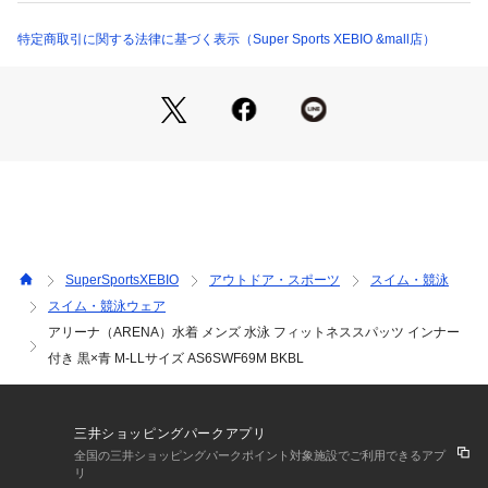
●インナー部は、動きが欲しい部分とフィットして欲しい部分
で異なる素材を採用。
特定商取引に関する法律に基づく表示（Super Sports XEBIO &mall店）
●一枚で着用できるため、はじめてプールに通う初心者フィッ
トネススイマーにとって、安心感のある水着。
●また、ほどよいフィット感のある水着のため、水中で動きや
すい。
●26SS アリーナシーズンテーマ「SUNLIGHT」デザインを切
替部分に使用。
●空と色鮮やかで活き活きとしたリーフをモチーフとしたグラ
ッフィックがいつもと違う一枚に。
【返品・注意事項について】
※直接肌に触れるという商品の性質上、ご注文後の返品・交換
SuperSportsXEBIO
アウトドア・スポーツ
スイム・競泳
はお受けできません。
スイム・競泳ウェア
アリーナ（ARENA）水着 メンズ 水泳 フィットネススパッツ インナー
【商品の購入にあたっての注意事項】
※一部商品において弊社カラー表記がメーカーカラー表記と異
付き 黒×青 M-LLサイズ AS6SWF69M BKBL
なる場合があります。
※ブラウザやお使いのモニター環境により、掲載画像と実際の
商品の色味が若干異なる場合があります。
三井ショッピングパークアプリ
※掲載の価格・製品のパッケージ・デザイン・仕様について、
全国の三井ショッピングパークポイント対象施設でご利用できるアプ
予告なく変更することがあります。あらかじめご了承くださ
リ