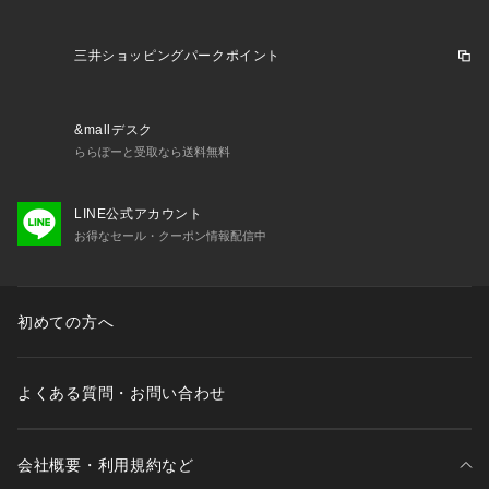
い。2026年春夏モデル 2026ssmodel アリーナ arena スーパ
ースポーツゼビオ ゼビオ Super Sports XEBIO 競泳水着 ボッ
クスフィットネス Men's メンズ 男性 男性用 スイミング 水泳
三井ショッピングパークポイント
 スイムウェア スポーツ水着 フィットネス水着 フィットネス用 
練習用 スパッツ スイムボトム ボックス スイム ジム トレーニ
ング プール スイムパンツ 男子水着 スイミングパンツ メンズ
&mallデスク
水着 ジム用 アクアビクス フィットネス 水中ウォーキング エ
ららぽーと受取なら送料無料
クササイズ ダイエット 体力づくり フィットネススイマー ひざ
丈 ハーフレッグ ハーフスパッツ 健康 リフレッシュ 初心者 フ
ィット感 インナー インナー付き 黒 ブラック 青 ブルー Mサイ
LINE公式アカウント
ズ Lサイズ LLサイズ 26ss_clrs
お得なセール・クーポン情報配信中
初めての方へ
よくある質問・お問い合わせ
会社概要・利用規約など