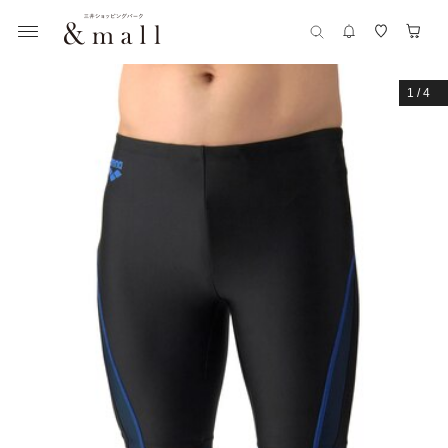
1
/
4