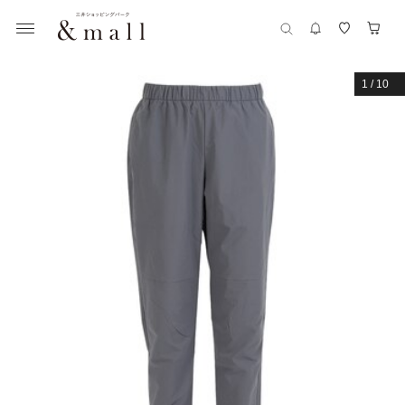
1
/
10