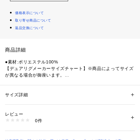
価格表示について
取り寄せ商品について
返品交換について
商品詳細
●素材:ポリエステル100%
【デュアリグメーカーサイズチャート】※商品によってサイズ
が異なる場合が御座います。
●サイズ:【Sサイズ】ウエスト71～77cm 【Mサイズ】ウエス
ト75～81cm 【Lサイズ】ウエスト79～85cm 【LL(O)サイ
ズ】ウエスト83～89cm 【3L(XO)サイズ】ウエスト87～93cm
サイズ詳細
性別：
メンズ
【実寸サイズ】
カテゴリー：
ファッション
 ＞ 
パンツ
 ＞ 
ロングパンツ
●Sサイズ詳細:【ウエスト】75cm 【ヒップ】98cm 【股上】2
レビュー
8.5cm 【股下】67cm 【すそ幅】12.5cm 【わたり幅】31.5c
商品番号：
1540000475267 
（モール）
0件
m
10903771601 （ショップ）
●Mサイズ詳細:【ウエスト】77cm 【ヒップ】103cm 【股上】
29.5cm 【股下】69.5cm 【すそ幅】13cm 【わたり幅】33cm