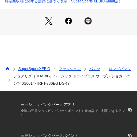
●Lサイズ詳細:【ウエスト】81cm 【ヒップ】107cm 【股上】
特定商取引に関する法律に基づく表示（Super Sports XEBIO &mall店）
30cm 【股下】71cm 【すそ幅】13.5cm 【わたり幅】34.5cm
●LLサイズ詳細:【ウエスト】85cm 【ヒップ】112cm 【股
上】31cm 【股下】74cm 【すそ幅】14cm 【わたり幅】36cm
●3Lサイズ詳細:【ウエスト】93cm 【ヒップ】114cm 【股
上】31.5cm 【股下】76cm 【すそ幅】14.5cm 【わたり幅】3
6.5cm
●ベトナム製
●メーカーカラー表記:DGRY
●ドライプラス(DRY PLUS):吸汗速乾素材。ドライプラスの持
つ独自の機能と構造により、素早く水分を吸い取り発散させま
SuperSportsXEBIO
ファッション
パンツ
ロングパンツ
す。毛細管現象を促す構造になっており湿気を衣服の外に排出
デュアリグ（DUARIG）ベーシック ドライプラス ウーブン ジョガーパ
し蒸発させます。このドライプラスが持つ、優れた換気システ
ンツ 6S0014-TRPT-866EG DGRY
ムにより衣服内の湿度と外気がいつも循環しており、発汗して
も衣服内を快適な状態に保ちます。
●洗ってずっとカット(UPF50+):お客様の声からうまれまし
た。当製品は20回以上洗濯試験をしても、紫外線対策効果が洗
三井ショッピングパークアプリ
濯前とはほぼ変わらず持続します。
全国の三井ショッピングパークポイント対象施設でご利用できるアプ
●ストレッチ:伸縮性に優れた素材を使用し、動きやすく快適な
リ
着用が可能。
●DRY&STRETCH:軽量×ドライ×ストレッチ、マルチシーン対
応の万能イージーパンツ
三井ショッピングパークポイント