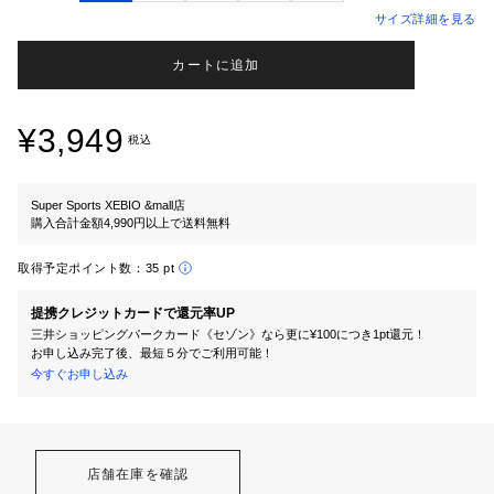
サイズ詳細を見る
カートに追加
¥3,949
税込
Super Sports XEBIO &mall店
購入合計金額4,990円以上で送料無料
取得予定ポイント数：
35 pt
提携クレジットカードで還元率UP
三井ショッピングパークカード《セゾン》なら更に¥100につき1pt還元！
お申し込み完了後、最短５分でご利用可能！
今すぐお申し込み
店舗在庫を確認