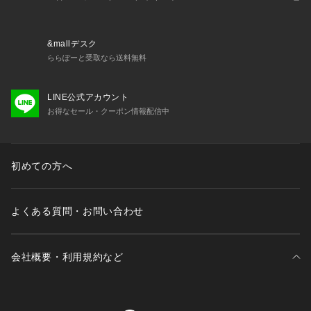
●ウエストゴム仕様で、ベルト不要なラクラク構造
●軽量で動きやすい、ストレッチウーブンを採用
●肌面が点接触のドライタッチ素材
&mallデスク
ららぽーと受取なら送料無料
【商品の購入にあたっての注意事項】
※弊社独自の採寸・計量方法により計測を行っておりますた
LINE公式アカウント
め、多少の誤差が生じる場合があります。
お得なセール・クーポン情報配信中
※一部商品において弊社カラー表記がメーカーカラー表記と異
なる場合があります。
※ブラウザやお使いのモニター環境により、掲載画像と実際の
商品の色味が若干異なる場合があります。
初めての方へ
※掲載の価格・製品のパッケージ・デザイン・仕様について、
予告なく変更することがあります。あらかじめご了承くださ
い。2026年春夏モデル 2026ssmodel デュアリグ DUARIG ス
よくある質問・お問い合わせ
ーパースポーツゼビオ ゼビオ Super Sports XEBIO スポーツ
パンツ ロングパンツ ボトム Men's Mens メンズ めんず 男性
 スポーツアパレル スポーツウェア  軽量 伸縮性 紫外線防止 紫
会社概要・利用規約など
外線カット ドライプラス ストレッチ 吸汗速乾
三井不動産が展開する商業施設一覧