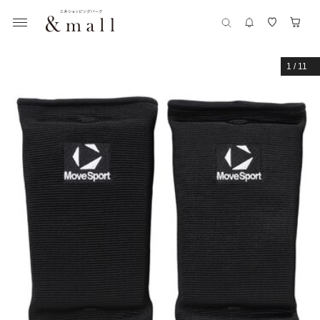
1
/
11