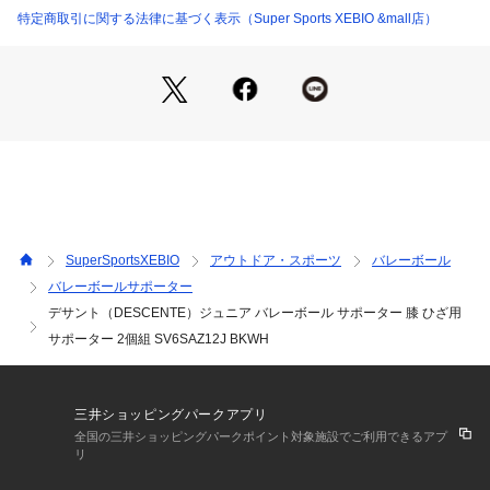
特定商取引に関する法律に基づく表示（Super Sports XEBIO &mall店）
【商品の購入にあたっての注意事項】
※一部商品において弊社カラー表記がメーカーカラー表記と異
なる場合があります。
※ブラウザやお使いのモニター環境により、掲載画像と実際の
商品の色味が若干異なる場合があります。
※掲載の価格・製品のパッケージ・デザイン・仕様について、
予告なく変更することがあります。あらかじめご了承くださ
い。デサント DESCENTE スーパースポーツゼビオ ゼビオ Su
per Sports XEBIO バレーボール バレー volleyball アクセサリ
ー サポーター ヒザサポーター 膝サポーター ヒザ 膝 ひざ SV6
SuperSportsXEBIO
アウトドア・スポーツ
バレーボール
SAZ12J BKWH キッズ きっず 肉厚 2個 衝撃吸収 カバー 広範
バレーボールサポーター
囲 フィット 協会公認 屋内コート 屋内 体育館 練習 トレーニン
デサント（DESCENTE）ジュニア バレーボール サポーター 膝 ひざ用
グ 部活 クラブ ブラック ホワイト
サポーター 2個組 SV6SAZ12J BKWH
三井ショッピングパークアプリ
全国の三井ショッピングパークポイント対象施設でご利用できるアプ
リ