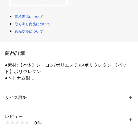
価格表示について
取り寄せ商品について
返品交換について
商品詳細
●素材:【本体】レーヨン/ポリエステル/ポリウレタン 【パッ
ド】ポリウレタン
●ベトナム製
●メーカーカラー表記:ブラック×ホワイト(BKWH)
●サイズ:【フリーサイズ】長さ21cm
●ジュニア用2個組
サイズ詳細
性別：
キッズ・ベビー
●ジュニア向けひざサポーター
カテゴリー：
アウトドア・スポーツ
 ＞ 
バレーボール
 ＞ 
バレーボールサポ
ーター
●怖さをやわらげ、やさしくガード!
レビュー
●パッドの特徴:柔らかく厚め(15mm)
0件
●日本バレーボール協会公認
商品番号：
1540000474950 
（モール）
10905057301 （ショップ）
●バレーボール用ひざサポーターです。
●ソフト肉厚パッドを採用しています。