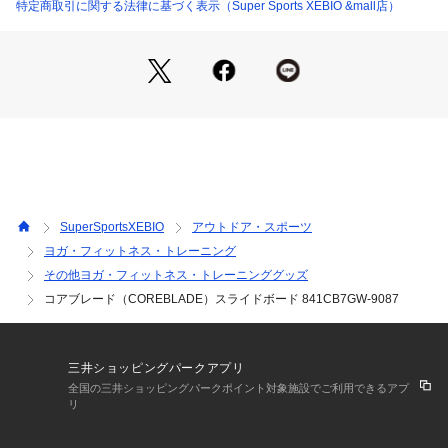
※ブラウザやお使いのモニター環境により、掲載画像と実際の
特定商取引に関する法律に基づく表示（Super Sports XEBIO &mall店）
商品の色味が若干異なる場合があります。
※掲載の価格・製品のパッケージ・デザイン・仕様について、
予告なく変更することがあります。あらかじめご了承くださ
い。コアブレード COREBLADE スーパースポーツゼビオ ゼビ
オ Super Sports XEBIO トレーニング用具 トレーニンググッ
ズ フィットネス器具 黒 ブラック スライディングボード スラ
イダーボード スケート 体幹 軸 持久力 下半身 野球 ゴルフ テ
ニス サッカー バスケットボール バレー トレーニング 10coup
_1020 S_pm_self-training_1129 healthgoods_pm healthgo
ods_tra_pm hometra 黒 ブラック
SuperSportsXEBIO
アウトドア・スポーツ
ヨガ・フィットネス・トレーニング
その他ヨガ・フィットネス・トレーニンググッズ
コアブレード（COREBLADE）スライドボード 841CB7GW-9087
三井ショッピングパークアプリ
全国の三井ショッピングパークポイント対象施設でご利用できるアプ
リ