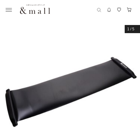
1
/
5