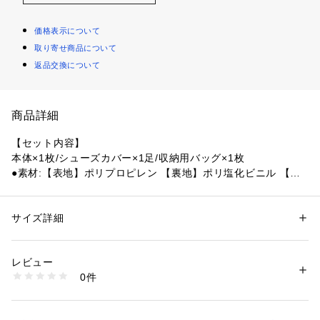
価格表示について
取り寄せ商品について
返品交換について
商品詳細
【セット内容】
本体×1枚/シューズカバー×1足/収納用バッグ×1枚
●素材:【表地】ポリプロピレン 【裏地】ポリ塩化ビニル 【ス
トッパー】ポリプロピレン 【シューズカバー】ポリウレタン
 【収納用バッグ】ナイロン
●台湾製
サイズ詳細
性別：
レディース
メンズ
●サイズ:(約)180×50cm
カテゴリー：
アウトドア・スポーツ
 ＞ 
ヨガ・フィットネス・トレーニン
グ
 ＞ 
その他ヨガ・フィットネス・トレーニンググッズ
●主な運動種目:有酸素運動
レビュー
0件
【商品の購入にあたっての注意事項】
商品番号：
1540000474559 
（モール）
10893302901 （ショップ）
※一部商品において弊社カラー表記がメーカーカラー表記と異
なる場合があります。