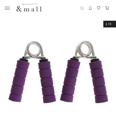
1
/
6