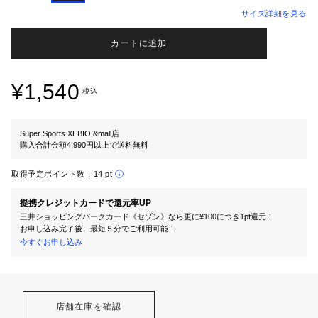
サイズ詳細を見る
カートに追加
¥1,540
税込
Super Sports XEBIO &mall店
購入合計金額4,990円以上で送料無料
取得予定ポイント数：
14 pt
提携クレジットカードで還元率UP
三井ショッピングパークカード《セゾン》なら更に¥100につき1pt還元！
お申し込み完了後、最短５分でご利用可能！
今すぐお申し込み
店舗在庫を確認