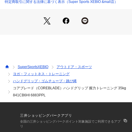
商品の色味が若干異なる場合があります。
特定商取引に関する法律に基づく表示（Super Sports XEBIO &mall店）
※掲載の価格・製品のパッケージ・デザイン・仕様について、
予告なく変更することがあります。あらかじめご了承くださ
い。コアブレード COREBLADE トレーニング用具 トレーニン
ググッズ フィットネス器具 トレーニング エクササイズ フィッ
トネス 筋トレ 自主練習 家トレ 自主トレ 部活 紫 パープル tr_
0513 S_pm_self-training_1129 trainingeqipmt_pm23 health
goods_pm healthgoods_hg_pm 2023fw_clsl smtraining_pm
24 2409lp_training
SuperSportsXEBIO
アウトドア・スポーツ
ヨガ・フィットネス・トレーニング
ハンドグリップ・ゴムチューブ・跳び縄
コアブレード（COREBLADE）ハンドグリップ 握力トレーニング 35kg
841CB6HI 6883PPL
三井ショッピングパークアプリ
全国の三井ショッピングパークポイント対象施設でご利用できるアプ
リ