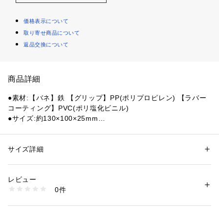
価格表示について
取り寄せ商品について
返品交換について
商品詳細
●素材:【バネ】鉄 【グリップ】PP(ポリプロピレン) 【ラバー
コーティング】PVC(ポリ塩化ビニル)
●サイズ:約130×100×25mm
●ハンドグリップ
●35kg 2個入り
●握りやすい、やわらかグリップ。
サイズ詳細
性別：
レディース
メンズ
●中国製
カテゴリー：
アウトドア・スポーツ
 ＞ 
ヨガ・フィットネス・トレーニン
グ
 ＞ 
ハンドグリップ・ゴムチューブ・跳び縄
レビュー
【商品の購入にあたっての注意事項】
0件
※一部商品において弊社カラー表記がメーカーカラー表記と異
商品番号：
1540000474528 
（モール）
10893302101 （ショップ）
なる場合がございます。
※ブラウザやお使いのモニター環境により、掲載画像と実際の