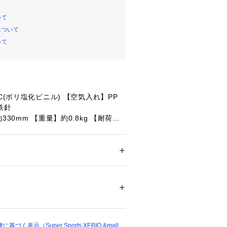
いて
について
いて
C(ポリ塩化ビニル) 【空気入れ】PP
鉄針
330mm 【重量】約0.8kg 【耐荷
メンズ
たっての注意事項】
ドア・スポーツ
 ＞ 
ヨガ・フィットネス・トレ
ヨガ・フィットネス・トレーニンググッズ
て弊社カラー表記がメーカーカラー表
ございます。
いのモニター環境により、掲載画像と
74524 
（モール）
ショップ）
が若干異なる場合があります。
品のパッケージ・デザイン・仕様につ
更することがあります。あらかじめご
く表示（Super Sports XEBIO &mall