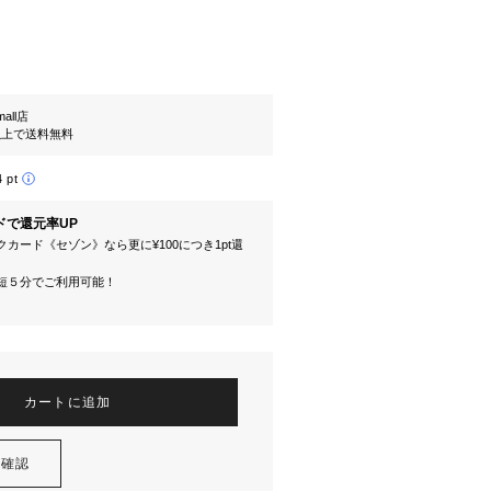
mall店
円以上で送料無料
4 pt
ドで還元率UP
カード《セゾン》なら更に¥100につき1pt還
短５分でご利用可能！
カートに追加
を確認