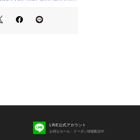
レード COREBLADE トレーニン
ググッズ フィットネス器具 トレーニ
 フィットネス インナーマッスル 体幹 
筋トレ 自主練習 家トレ 自主トレ 部活
パースポーツゼビオ ゼビオ Super Sp
トレーニング トレーニング器具 おうち時間 
training_1129 23ssゼビオ父の日_健康
ipmt_pm23 healthgoods_pm healt
23fw_clsl smtraining_pm24
LINE公式アカウント
お得なセール・クーポン情報配信中