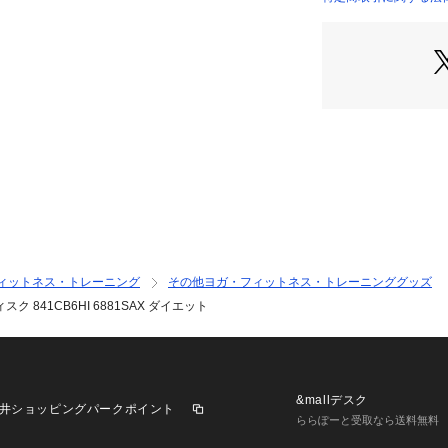
了承ください。コアブ
店）
グ用具 トレーニン
ング エクササイズ
腹筋 スクワット 
 青 サックス スー
orts XEBIO 
自宅 S_pm_self-
器具商品 trainingeq
hgoods_tra_pm 20
ィットネス・トレーニング
その他ヨガ・フィットネス・トレーニンググッズ
841CB6HI 6881SAX ダイエット
&mallデスク
井ショッピングパークポイント
ららぽーと受取なら送料無料