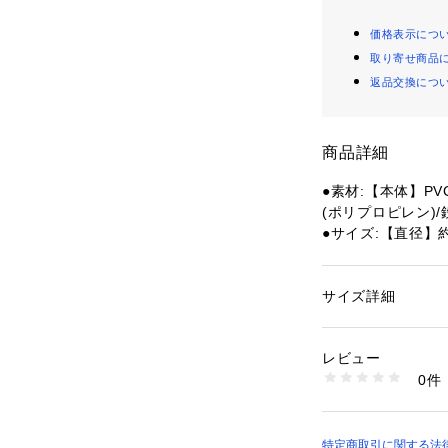
価格表示につ
取り寄せ商品
返品交換につ
商品詳細
●素材:【本体】PV
(ポリプロピレン)/
●サイズ:【直径】約
重】約110kg
●中国製
サイズ詳細
性別：
レディース
【商品の購入にあ
カテゴリー：
アウト
ーニング
 ＞ 
その他
※一部商品におい
レビュー
記と異なる場合が
0件
※ブラウザやお使
商品番号：
15400004
10893301701 （
実際の商品の色味
※掲載の価格・製
いて、予告なく変
特定商取引に関する法律に基づ