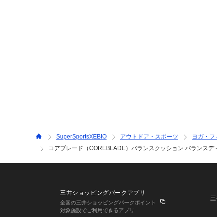
SuperSportsXEBIO
アウトドア・スポーツ
ヨガ・フ
コアブレード（COREBLADE）バランスクッション バランスディスク 
三井ショッピングパークアプリ
三
全国の三井ショッピングパークポイント
対象施設でご利用できるアプリ