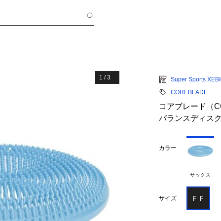
1
/
3
Super Sports XEB
COREBLADE
コアブレード（C
バランスディスク 8
カラー
サックス
ＦＦ
サイズ