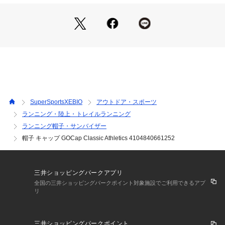
●5パネルフィット
●調整可能 
●重量55g
●Ciele athletics 100万マイル保証
●ランナー向けの設計
●洗濯機洗い/水温30度以下
●吊り干し
●乾燥機使用不可
●柔軟剤使用不可
●色物は同系の色と洗濯
SuperSportsXEBIO
アウトドア・スポーツ
●漂白剤使用不可
ランニング・陸上・トレイルランニング
●10年以上前に私たちが初めて作ったキャップのスタイルと品
ランニング帽子・サンバイザー
質を受け継いだ、まさに「原点」ともいえるクラシックモデル
です。
帽子 キャップ GOCap Classic Athletics 4104840661252
●反射性のAthleticsロゴをあしらい、業界の定番として数多く
模倣されながらも決して真似しきれない存在として、さらに進
化したファブリックと豊富なカラーで登場です。
三井ショッピングパークアプリ
●新素材 COOLmatic PLUS FLOWmesh をトップパネルに採
全国の三井ショッピングパークポイント対象施設でご利用できるアプ
用し、必要な部分に集中的な通気性を確保すると同時に、UPF
リ
40以上の紫外線防止機能を備えています。さらに Xstopリップ
ストップ素材 が軽量かつ耐久性を提供し、UPF50以上の紫外
線カット性能も実現。
三井ショッピングパークポイント