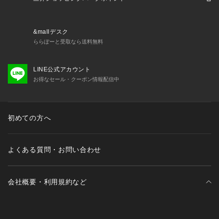
●SOFTflatブリムはパッカブル仕様のまま、今季はさらに快適
さがアップ。
&mallデスク
【商品の購入にあたっての注意事項】
ららぽーと受取なら送料無料
※弊社独自の採寸・計量方法により計測を行っておりますた
め、多少の誤差が生じる場合があります。
※一部商品において弊社カラー表記がメーカーカラー表記と異
LINE公式アカウント
なる場合があります。
お得なセール・クーポン情報配信中
※ブラウザやお使いのモニター環境により、掲載画像と実際の
商品の色味が若干異なる場合があります。
※掲載の価格・製品のパッケージ・デザイン・仕様について、
初めての方へ
予告なく変更することがあります。あらかじめご了承くださ
い。シエル ciele スーパースポーツゼビオ ゼビオ Super Sport
s XEBIO ランニング ランニング小物 Men's Mens メンズ めん
よくある質問・お問い合わせ
ず 男性  紫外線防止 紫外線カット UVカット
会社概要・利用規約など
三井不動産が展開する商業施設一覧