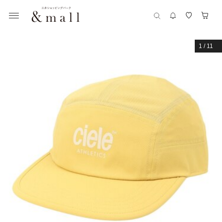
1
/
11