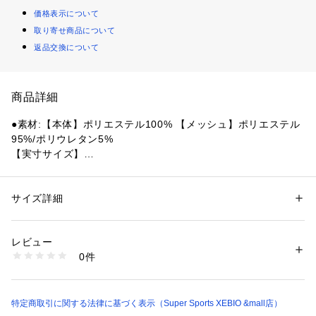
価格表示について
取り寄せ商品について
返品交換について
商品詳細
●素材:【本体】ポリエステル100% 【メッシュ】ポリエステル
95%/ポリウレタン5%
【実寸サイズ】
●L-Mサイズ(M/L)詳細:【頭囲】56～60cm 【つばの長さ】7.5
cm
●ベトナム製
サイズ詳細
性別：
メンズ
●メーカーカラー表記:Sulfur
カテゴリー：
アウトドア・スポーツ
 ＞ 
ランニング・陸上・トレイルラン
ニング
 ＞ 
ランニング帽子・サンバイザー
●軽量で速乾性に優れたCOOLmatic PLUSとrepreveのリサイ
レビュー
クルパフォーマンス素材
0件
●ブリム・フロントパネル・バックパネルにUPF40+のUVプロ
商品番号：
1540000474268 
（モール）
10906879401 （ショップ）
テクション
●パッカブルなソフトフラットのブリム
●夜間の視認性を高める反射ラベル
特定商取引に関する法律に基づく表示（Super Sports XEBIO &mall店）