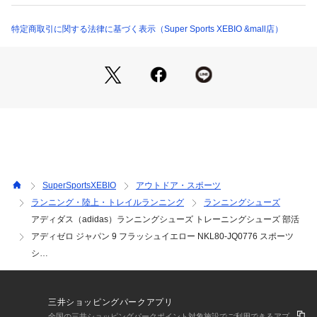
●Continentalラバーを採用したLIGHTTRAXION(ライトトラク
ション)アウトソール
特定商取引に関する法律に基づく表示（Super Sports XEBIO &mall店）
●ミッドソールドロップ:7mm(ヒール27mm/前足部20mm)
●薄底&高反発で感覚を研ぎ澄ますランニングシューズ。
●フィニッシュラインを目指すには、エネルギッシュな走りが
できる軽量シューズが必須。その条件に合うのが、このアディ
ダスのランニングシューズ。非常に軽量で弾力性に優れたLIG
HTSTRIKE PRO(ライトストライクプロ)クッショニングが、
次のハーフマラソンで自己記録を更新する走りをサポート。
●軽く、足をしっかりホールドするストレッチメッシュアッパ
ーのサポート力を借りて、自己最速のペースを目指そう。路面
のコンディションを問わずしっかりグリップする、ラバーアウ
SuperSportsXEBIO
アウトドア・スポーツ
トソールだから滑りにくい。ハイブリッドトレーニングに対応
ランニング・陸上・トレイルランニング
ランニングシューズ
し、幅広いシーンで活躍するアイテム。
アディダス（adidas）ランニングシューズ トレーニングシューズ 部活
【商品の購入にあたっての注意事項】
アディゼロ ジャパン 9 フラッシュイエロー NKL80-JQ0776 スポーツ
※弊社独自の採寸・計量方法により計測を行っておりますた
シ…
め、多少の誤差が生じる場合があります。
【こちらの商品について】
※シューズの製造過程で、接着剤の付着や縫製のズレ・歪みを
三井ショッピングパークアプリ
生じている場合がありますが、使用上問題無いと判断したもの
全国の三井ショッピングパークポイント対象施設でご利用できるアプ