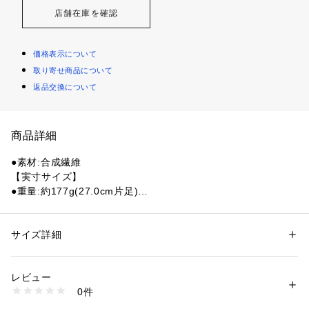
店舗在庫を確認
価格表示について
取り寄せ商品について
返品交換について
商品詳細
●素材:合成繊維
【実寸サイズ】
●重量:約177g(27.0cm片足)
●メーカーカラー表記:Solar Yellow/Aurora Plum/Powder Plu
m
●レギュラーフィット
サイズ詳細
性別：
メンズ
●シューレースクロージャー
カテゴリー：
アウトドア・スポーツ
 ＞ 
ランニング・陸上・トレイルラン
ニング
 ＞ 
ランニングシューズ
●テキスタイルと合成ストレッチメッシュのアッパー
レビュー
●テキスタイルライニング
0件
●LIGHTSTRIKE PRO(ライトストライクプロ)ミッドソール
商品番号：
1540000473306 
（モール）
10899725101 （ショップ）
●ラバーアウトソール