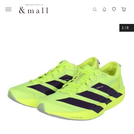
1
/
8