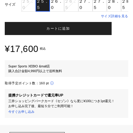
２５．
２５．
２６．
２６．
２７．
２７．
２８．
２８
サイズ
０
５
０
５
０
５
０
５
サイズ詳細を見る
カートに追加
¥17,600
税込
Super Sports XEBIO &mall店
購入合計金額4,990円以上で送料無料
取得予定ポイント数：
160 pt
提携クレジットカードで還元率UP
三井ショッピングパークカード《セゾン》なら更に¥100につき1pt還元！
お申し込み完了後、最短５分でご利用可能！
今すぐお申し込み