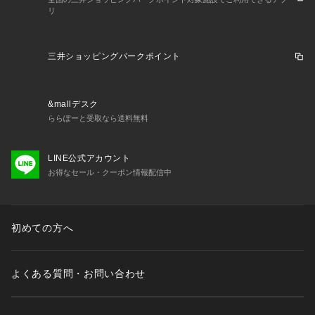
を販売しております。あらかじめご了承のうえ、お買い求めく
リ
ださい。
※靴ひもの長さについては、左右10cm以内の差までは弊社許
容内とさせていただいております。左右の紐に10cm以上の差
三井ショッピングパークポイント
がある場合はメールにてお問い合わせください。
※一部商品において弊社カラー表記がメーカーカラー表記と異
なる場合があります。
&mallデスク
※ブラウザやお使いのモニター環境により、掲載画像と実際の
ららぽーと受取なら送料無料
商品の色味が若干異なる場合があります。
※掲載の価格・製品のパッケージ・デザイン・仕様について、
予告なく変更することがあります。あらかじめご了承くださ
LINE公式アカウント
い。2026年春夏モデル 2026ssmodel アディダス ADIDAS ス
お得なセール・クーポン情報配信中
ーパースポーツゼビオ ゼビオ Super Sports XEBIO トレーニ
ングシューズ 靴 レーシングシューズ Men's Mens メンズ め
んず 男性 マラソン ランニング ADIZERO JAPAN 9 アディゼ
初めての方へ
ロ ジャパン9 スポーツシューズ ランシュー トレシュー ランナ
ー レース トレーニング 運動靴 スニーカー 陸上 快適 履き心地 
通気性 メッシュ ラバーアウトソール 薄底 高反発 軽量 弾力性
 クッショニング ハーフマラソン ホールド サポート力 グリッ
よくある質問・お問い合わせ
プ 黄色 きいろ イエロー 25off0604