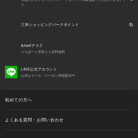
容内とさせていただいております。左右の紐に10cm以上の差
リ
がある場合はメールにてお問い合わせください。
※一部商品において弊社カラー表記がメーカーカラー表記と異
なる場合があります。
三井ショッピングパークポイント
※ブラウザやお使いのモニター環境により、掲載画像と実際の
商品の色味が若干異なる場合があります。
※掲載の価格・製品のパッケージ・デザイン・仕様について、
&mallデスク
予告なく変更することがあります。あらかじめご了承くださ
ららぽーと受取なら送料無料
い。2026年春夏モデル 2026ssmodel アディダス ADIDAS ス
ーパースポーツゼビオ ゼビオ Super Sports XEBIO トレーニ
ングシューズ 靴 レーシングシューズ Men's Mens メンズ め
LINE公式アカウント
んず 男性 マラソン ランニング Adizero Takumi Sen 11 タク
お得なセール・クーポン情報配信中
ミセン11 スポーツシューズ ランシュー トレシュー ランナー
 レース トレーニング 運動靴 スニーカー 陸上 駅伝 ロードレー
ス 快適 履き心地 軽量 ストレッチ性 ショートレース レーシン
初めての方へ
グシューズ ホールド きいろ 黄色 イエロー 25off0604
よくある質問・お問い合わせ