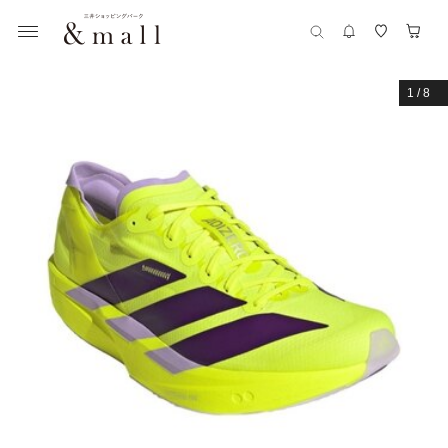
1
/
8