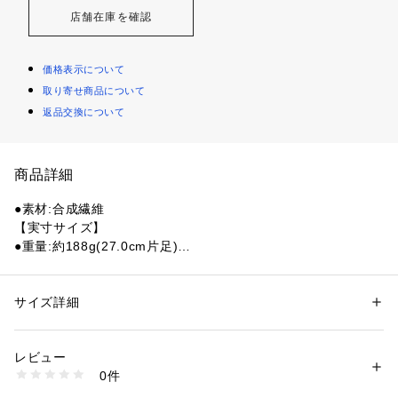
店舗在庫を確認
価格表示について
取り寄せ商品について
返品交換について
商品詳細
●素材:合成繊維
【実寸サイズ】
●重量:約188g(27.0cm片足)
●中国製
●レギュラーフィット
●シューレース
サイズ詳細
性別：
メンズ
●テキスタイルアッパー
カテゴリー：
アウトドア・スポーツ
 ＞ 
ランニング・陸上・トレイルラン
ニング
 ＞ 
ランニングシューズ
●テキスタイルソックライナー
レビュー
●LIGHTSTRIKE PRO(ライトストライクプロ)ミッドソール
0件
●LIGHTTRAXIONアウトソールとContinentalラバートゥオフ
商品番号：
1540000473302 
（モール）
10899726001 （ショップ）
●コールドセメント構造