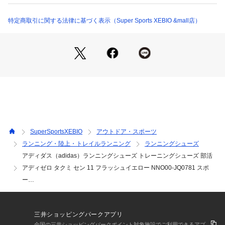
●Continentalラバーを採用したLIGHTTRAXION(ライトトラク
ション)アウトソール
特定商取引に関する法律に基づく表示（Super Sports XEBIO &mall店）
●ミッドソールドロップ:7mm(ヒール:33mm/前足部:26mm)
●速さを操りショートレースに挑む。さらに進化した、駅伝・
ロードレース向けレーシングシューズ。
●個人記録を狙うランナーのために、軽量化されたレーシング
シューズ。飛ぶように軽くソフトで、どこまでも走り続けられ
る。LIGHTLOCKアッパーが足をしっかりとホールドし、コー
ナーもストレートも難なく走り抜けられる。LIGHTSTRIKE P
RO(ライトストライクプロ)クッショニングとENERGYRODS
 2.0の組み合わせが、ゴールまで力強い走りをサポート。
SuperSportsXEBIO
アウトドア・スポーツ
【商品の購入にあたっての注意事項】
ランニング・陸上・トレイルランニング
ランニングシューズ
※弊社独自の採寸・計量方法により計測を行っておりますた
アディダス（adidas）ランニングシューズ トレーニングシューズ 部活
め、多少の誤差が生じる場合があります。
【こちらの商品について】
アディゼロ タクミ セン 11 フラッシュイエロー NNO00-JQ0781 スポ
※シューズの製造過程で、接着剤の付着や縫製のズレ・歪みを
ー…
生じている場合がありますが、使用上問題無いと判断したもの
を販売しております。あらかじめご了承のうえ、お買い求めく
ださい。
三井ショッピングパークアプリ
※靴ひもの長さについては、左右10cm以内の差までは弊社許
全国の三井ショッピングパークポイント対象施設でご利用できるアプ