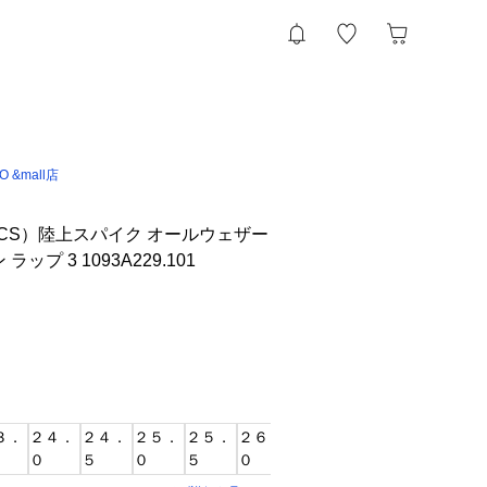
IO &mall店
ICS）陸上スパイク オールウェザー
ップ 3 1093A229.101
３．
２４．
２４．
２５．
２５．
２６．
２６．
２７．
２７．
２８
０
５
０
５
０
５
０
５
０