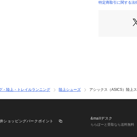
ません
特定商取引に関する法律に基づ
●フィット性と優
店）
ン【800～3000/
●ソフトなアッパ
デート。
●やわらかなジャ
足入れ感もソフトな履
クライナーを採用
●3000mSC(障害
応するGUN LA
提供します。アッパー
り、3000mSC
に排出。アッパー
DRAINING S
グ・陸上・トレイルランニング
陸上シューズ
アシックス（ASICS）陸上スパ
しやすくし、通気
はFLYTEFOA
ルは屈曲のしやす
レートを配置。さ
クと障害上で優れ
&mallデスク
井ショッピングパークポイント
●ミッドソール20
ららぽーと受取なら送料無料
【商品の購入にあ