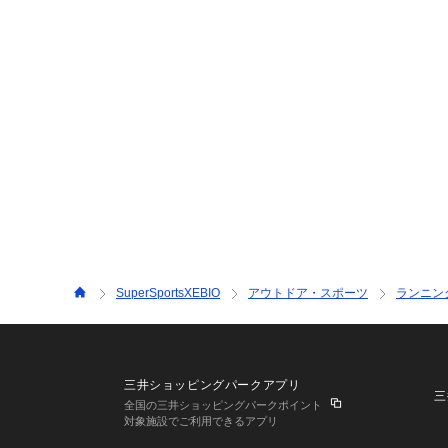
SuperSportsXEBIO
アウトドア・スポーツ
ランニン
三井ショッピングパークアプリ
三
全国の三井ショッピングパークポイント
対象施設でご利用できるアプリ