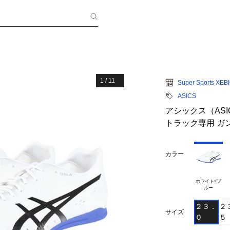
1
/
11
Super Sports XEB
ASICS
アシックス（AS
トラック専用 ガン ラ
カラー
ホワイト×ブ

２３．
２
サイズ
０
５