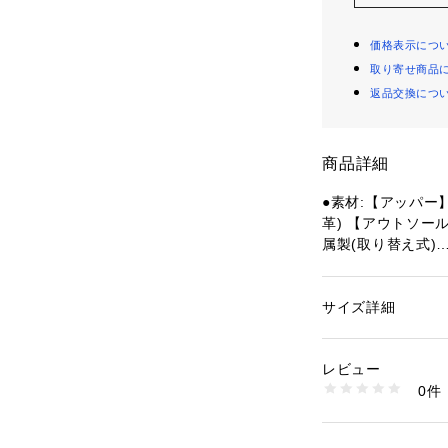
価格表示につ
取り寄せ商品
返品交換につ
商品詳細
●素材:【アッパー
革) 【アウトソー
属製(取り替え式)
【セット内容】
スパイク金属製:二
品:ハンドル(台湾製
サイズ詳細
性別：
レディース
【実寸サイズ】
カテゴリー：
アウト
ルランニング
 ＞ 
陸
●重量:約139g(26
レビュー
●ベトナム製
0件
●メーカーカラー表記:
商品番号：
15400004
10902264501 （
●幅:STANDARD
●オールウェザー