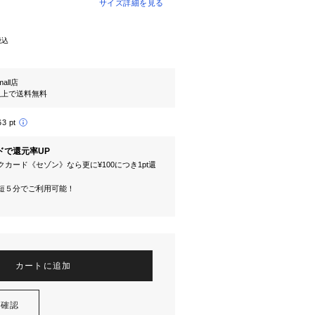
サイズ詳細を見る
税込
mall店
円以上で送料無料
63 pt
ドで還元率UP
カード《セゾン》なら更に¥100につき1pt還
短５分でご利用可能！
カートに追加
を確認