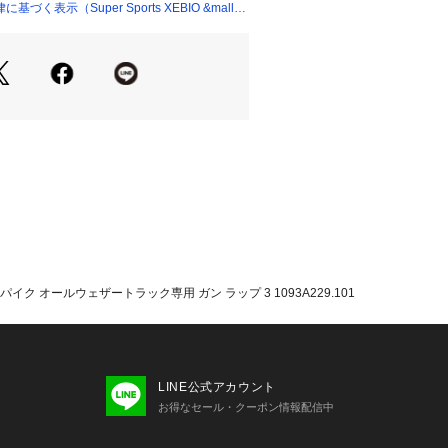
く表示（Super Sports XEBIO &mall
れた通気性を両立したアッパーデザイ
3000m障害】
ーフィッティングと足入れ感へアップ
カードメッシュアッパー素材とともに
き心地を提供する OrthoLiteソッ
しソフトなライディングへ。
)、800mから3000mの中長距離にも対
P 3は通気性、サポート、トラクションを
前足部のDRAINING SYSTEMによ
の水濠でスパイク内に入った水を効果的
に採用された薄いシングルメッシュは
YSTEMと合わせシューズ内の水をより排出
イク オールウェザートラック専用 ガン ラップ 3 1093A229.101
性にも優れています。ミッドソールに
Mを採用して軽量化を追求。アウターソー
さと反発推進力を追求したナイロンプ
らに効果的に施された意匠が、トラッ
たグリップ性を発揮します。
LINE公式アカウント
mm以内に設計
お得なセール・クーポン情報配信中
たっての注意事項】