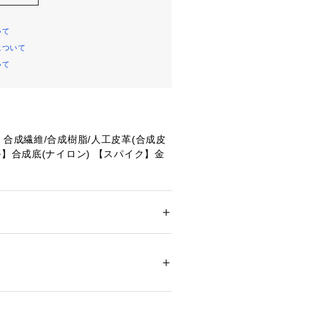
いて
について
いて
】合成繊維/合成樹脂/人工皮革(合成皮
ル】合成底(ナイロン) 【スパイク】金
段平行スパイク5mm:取り換え式 付属
)
メンズ
ドア・スポーツ
 ＞ 
ランニング・陸上・トレイ
上シューズ
.5cm片足)
WHITE/COBALT BURST
72447 
（モール）
ショップ）
トラック専用※土トラックには使用でき