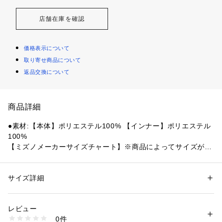
店舗在庫を確認
価格表示について
取り寄せ商品について
返品交換について
商品詳細
●素材:【本体】ポリエステル100% 【インナー】ポリエステル
100%
【ミズノメーカーサイズチャート】※商品によってサイズが異
なる場合が御座います。
●サイズ:【SS(XS)サイズ】身長157～163cm ウエスト67～73
cm 【Sサイズ】身長162～168cm ウエスト71～77cm 【Mサ
サイズ詳細
性別：
メンズ
イズ】身長167～173cm ウエスト75～81cm 【Lサイズ】身長
カテゴリー：
アウトドア・スポーツ
 ＞ 
スイム・競泳
 ＞ 
スイム・競泳ウェ
ア
172～178cm ウエスト79～85cm 【LL(XL)サイズ】身長177
レビュー
～183cm ウエスト83～89cm 【3L(2XL)サイズ】身長182～1
0件
88cm ウエスト87～93cm 【4L(3XL)サイズ】身長187～193c
商品番号：
1540000472071 
（モール）