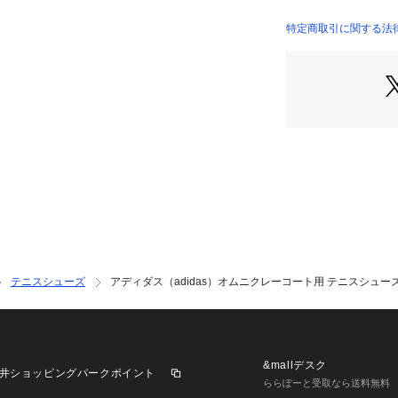
●パフォーマンス
れたこのシューズは、
特定商取引に関する法律に基づ
したオムニコート
店）
性に優れており、
グリップ力を実現
●アッパーの調整
適になり、試合に
ダスのLightst
するように設計さ
スピードを再定義
●アディダスブラ
イルを兼ね備え、
ッシュサーブでも
する場合でも、こ
のに役立つ。
テニスシューズ
アディダス（adidas）オムニクレーコート用 テニスシューズ デ
●オムニクレーコ
●レギュラーフィ
●シューレース
●テキスタイルと
●テキスタイルソ
&mallデスク
井ショッピングパークポイント
●Lightstrikeミ
ららぽーと受取なら送料無料