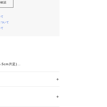
を確認
いて
について
いて
5.5cm片足)
d White/Silver Metallic/Lucid 
keミッドソールを採用し軽量クッション性と
トとの接地感を実現したシューズ。
ドア・スポーツ
 ＞ 
テニス
 ＞ 
テニスシューズ
 スピード2 テニスシューズを履いて
トに出よう。スピードと正確さを求め
71758 
（モール）
にデザインされたこのシューズは、敏
ショップ）
られている。