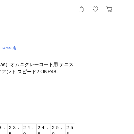
IO &mall店
das）オムニクレーコート用 テニス
アント スピード2 ONP48-
３．
２３．
２４．
２４．
２５．
２５．
２６．
２６．
２７．
２７
５
０
５
０
５
０
５
０
５