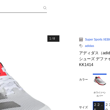
1
/
8
Super Sports XEB
adidas
アディダス（adi
シューズ デファイ
KK1414
カラー
ホワイト×シ

２２．
２
サイズ
５
０