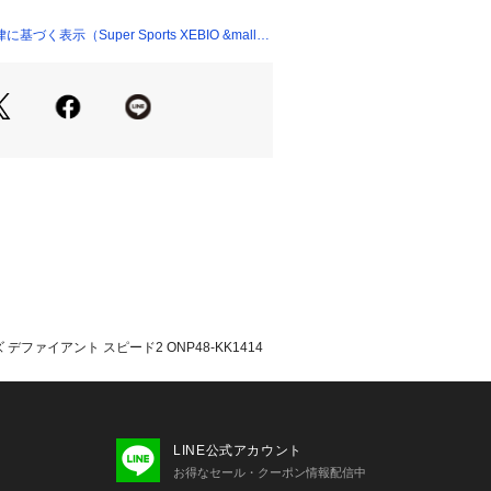
テニスのエネルギーにインスパイアさ
Lighttraxionテクノロジーを採用
く表示（Super Sports XEBIO &mall
 アウトソールが特徴で、軽量さと耐久
ペースの速いプレーでも信頼性の高い
。
によりフィット感が向上し、さらに快
集中できる。軽さとスピード。アディ
rikeは、ダイナミックで軽量な動きを実現
れた超軽量ミッドソールで、次世代の
している。
ンドのこのシューズは、革新性とスタ
アスリートにも愛好家にも最適。スマ
、ドロップショットのために全力疾走
のシューズはあらゆるラリーに備える
ファイアント スピード2 ONP48-KK1414
ート用
ット
合成素材のアッパー
ックライナー
LINE公式アカウント
ッドソール
お得なセール・クーポン情報配信中