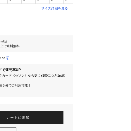
サイズ詳細を見る
mall店
円以上で送料無料
9 pt
ドで還元率UP
カード《セゾン》なら更に¥100につき1pt還
短５分でご利用可能！
カートに追加