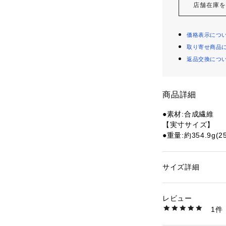
店舗在庫
価格表示につ
取り寄せ商品
返品交換につ
商品詳細
●素材:合成繊維
【実寸サイズ】
●重量:約354.9g(2
●メーカーカラー表記:Clou
Red
●Lightstri
サイズ詳細
性別：
メンズ
ダイレクトなコー
カテゴリー：
アウト
●ディファイアント
レビュー
自信を持ってコー
商品番号：
15400004
1件
るプレイヤー向け
10899796501 （
捷性を重視して作