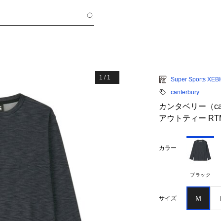
1
/
1
Super Sports XEB
canterbury
カンタベリー（ca
アウトティー RTM
カラー
ブラック
Ｍ
サイズ