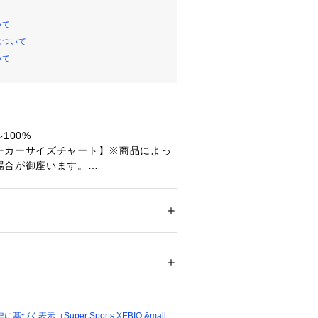
いて
について
いて
100%
ーカーサイズチャート】※商品によっ
場合が御座います。
)サイズ】胸囲80～88cm 身長155～16
囲84～92cm 身長160～170cm 【M
cm 身長165～175cm 【Lサイズ】
メンズ
身長170～180cm 【LL(XL)サイズ】胸
ション
 ＞ 
トップス
 ＞ 
Tシャツ・カットソー
長175～185cm 【3Lサイズ】胸囲100
0～185cm 【4Lサイズ】胸囲104～114
71390 
（モール）
0cm 【5Lサイズ】胸囲110～120cm 身
ショップ）
丈】66cm 【胸幅】54cm 【肩幅】4
く表示（Super Sports XEBIO &mall