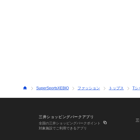
SuperSportsXEBIO
ファッション
トップス
Tシ
三井ショッピングパークアプリ
三
全国の三井ショッピングパークポイント
対象施設でご利用できるアプリ