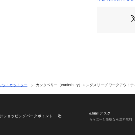
3cm 【袖丈】59c
店）
●Mサイズ詳細:【着
5cm 【袖丈】60c
●Lサイズ詳細:【着
cm 【袖丈】61cm
●LL(XL)サイズ詳
幅】49cm 【袖丈】
m
●3Lサイズ詳細:【
1cm 【袖丈】63c
●中国製
●メーカーカラー表
●吸汗速乾性と通気性
ャツ・カットソー
カンタベリー（canterbury）ロングスリーブ ワークアウトティー
 (フレックスクー
トティーです。
●衣服内をドライ
リングでシーズン
ディティールは、
&mallデスク
井ショッピングパークポイント
ワークアウトシー
ららぽーと受取なら送料無料
します。UVケア(U
機能付き。