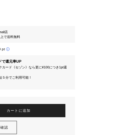
mall店
円以上で送料無料
9 pt
ドで還元率UP
カード《セゾン》なら更に¥100につき1pt還
短５分でご利用可能！
カートに追加
を確認