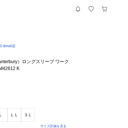
IO &mall店
nterbury）ロングスリーブ ワーク
42612 K
Ｌ
ＬＬ
３Ｌ
サイズ詳細を見る