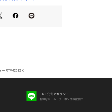
m 【裾幅】52cm 【袖口幅】11cm
丈】68cm 【胸幅】56cm 【肩幅】4
m 【裾幅】54cm 【袖口幅】12cm
丈】70cm 【胸幅】58cm 【肩幅】47
 【裾幅】56cm 【袖口幅】12cm
細:【着丈】72cm 【胸幅】60cm 【肩
62cm 【裾幅】58cm 【袖口幅】13c
着丈】74cm 【胸幅】62cm 【肩幅】5
m 【裾幅】60cm 【袖口幅】13cm
記:ブラック・K
に優れたFLEXCOOL CONTROL
 RTM42612 K
ルコントロール)を使用したワークアウ
で快適な環境に近づけ、様々なレイヤ
を通して着用できるロングスリーブ。
人間工学に基づいたパターン設計で、
LINE公式アカウント
ンに対応する優れた運動追随性を実現
お得なセール・クーポン情報配信中
PF15-30、紫外線カット率85%以上)