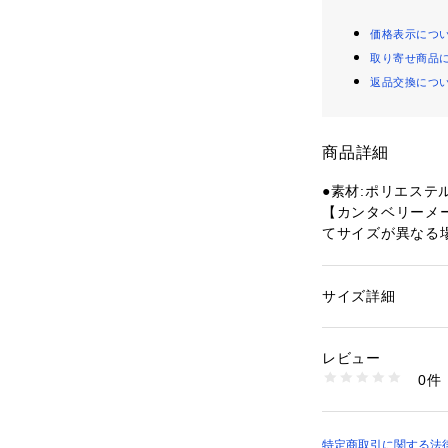
価格表示につ
取り寄せ商品
返品交換につ
商品詳細
●素材:ポリエステル
【カンタベリーメ
てサイズが異なる
●サイズ:【SS(XS
5cm 【Sサイズ】胸
サイズ】胸囲88～96
サイズ詳細
性別：
レディース
胸囲92～100cm 
カテゴリー：
ファッ
囲96～104cm 身
レビュー
～108cm 身長18
商品番号：
15400004
0件
cm 身長185～19
10903466001 （
長185～190cm
【実寸サイズ】
●Sサイズ詳細:【着
特定商取引に関する法律に基づ