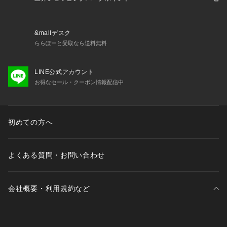
ンツです
●動きやすさと汎用性を兼ね備えたこのパンツは、クラシック
なシルエットをベースに、モダンな機能を加えてデザインした
&mallデスク
もの。
ららぽーと受取なら送料無料
●透湿性優れ、衣服内を涼しくドライに保つクライマクール素
材が、快適な着心地をもたらし、テーパードレッグのレギュラ
LINE公式アカウント
ーフィットの作りは、身体の動きに合わせながらすっきりと見
お得なセール・クーポン情報配信中
せてくれる。さらに、オープンヘムを備えて、今どきのエッジ
の効いたルックスに仕上げている。
●アクティブな生活スタイルとのんびりした生活スタイルの両
方に合うように作られたこのトラックスーツボトムは、どんな
初めての方へ
予定でも快適に過ごせるアイテム。アディダス スポーツウェ
アが持つエネルギーを全身にまとって、日々の生活を人とのつ
ながりや運動のチャンスにしていこう。
よくある質問・お問い合わせ
●レギュラーフィット
●サイドラインあり
●プレーンウィーブ
会社概要・利用規約など
●メーカーカラー表記:Legend Ink/Legend Ink
【商品の購入にあたっての注意事項】
※弊社独自の採寸・計量方法により計測を行っておりますた
三井不動産が展開する商業施設一覧