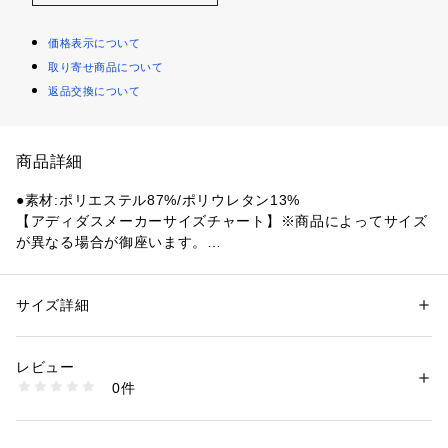
価格表示について
取り寄せ商品について
返品交換について
商品詳細
●素材:ポリエステル87%/ポリウレタン13%
【アディダスメーカーサイズチャート】※商品によってサイズ
が異なる場合が御座います。
●サイズ:【3S(2XS)サイズ】身長152～158cm ウエスト63～6
9cm 【SS(XS)サイズ】身長157～163cm ウエスト67～73cm
 【Sサイズ】身長162～168cm ウエスト71～77cm 【Mサイ
サイズ詳細
性別：
メンズ
ズ】身長167～173cm ウエスト75～81cm 【Lサイズ】身長17
カテゴリー：
ファッション
 ＞ 
パンツ
 ＞ 
ロングパンツ
2～178cm ウエスト79～85cm 【LL(XL)サイズ】身長177～1
レビュー
83cm ウエスト83～89cm 【3L(2XL)サイズ】身長182～188c
商品番号：
1540000471317 
（モール）
0件
m ウエスト87～93cm 【4L(3XL)サイズ】身長187～193cm
10905720401 （ショップ）
 ウエスト91～97cm 【5L(4XL)サイズ】身長192～198cm ウ
エスト95～101cm