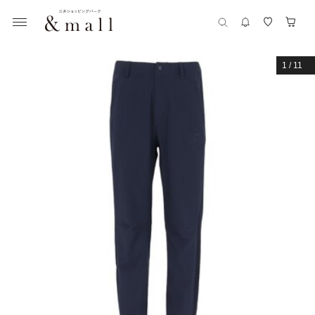
1
/
11