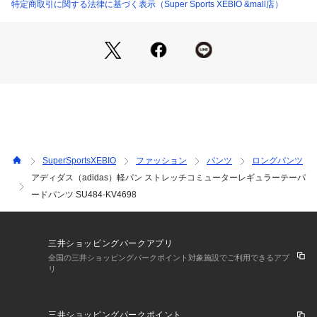
【実寸サイズ】
特定商取引に関する法律に基づく表示（Super Sports XEBIO &mall店）
●3S(2XS)サイズ詳細:【ウエスト】58cm 【股下】72cm 【股
上】25cm 【ヒップ】88cm 【裾回り】33cm
●SS(XS)サイズ詳細:【ウエスト】63cm 【股下】72cm 【股
上】26cm 【ヒップ】93cm 【裾回り】34cm
●Sサイズ詳細:【ウエスト】66cm 【股下】72cm 【股上】26c
m 【ヒップ】96cm 【裾回り】35cm
●Mサイズ詳細:【ウエスト】71cm 【股下】72cm 【股上】26c
m 【ヒップ】101cm 【裾回り】36cm
●Lサイズ詳細:【ウエスト】73cm 【股下】72cm 【股上】26c
m 【ヒップ】103cm 【裾回り】36cm
SuperSportsXEBIO
ファッション
パンツ
ロングパンツ
●LL(XL)サイズ詳細:【ウエスト】78cm 【股下】72cm 【股
アディダス（adidas）軽パン ストレッチコミューターレギュラーテーパ
上】27cm 【ヒップ】108cm 【裾回り】37cm
ードパンツ SU484-KV4698
●3L(2XL)サイズ詳細:【ウエスト】85cm 【股下】72cm 【股
上】27cm 【ヒップ】114cm 【裾回り】38cm
●4L(3XL)サイズ詳細:【ウエスト】92cm 【股下】72cm 【股
上】28cm 【ヒップ】121cm 【裾回り】39cm
三井ショッピングパークアプリ
●5L(4XL)サイズ詳細:【ウエスト】100cm 【股下】73cm 【股
全国の三井ショッピングパークポイント対象施設でご利用できるアプ
上】29cm 【ヒップ】128cm 【裾回り】41cm
リ
●6L(5XL)サイズ詳細:【ウエスト】108cm 【股下】73cm 【股
上】30cm 【ヒップ】136cm 【裾回り】42cm
●Climacool搭載の、究極の快適性を追求したトラックスーツパ
三井ショッピングパークポイント