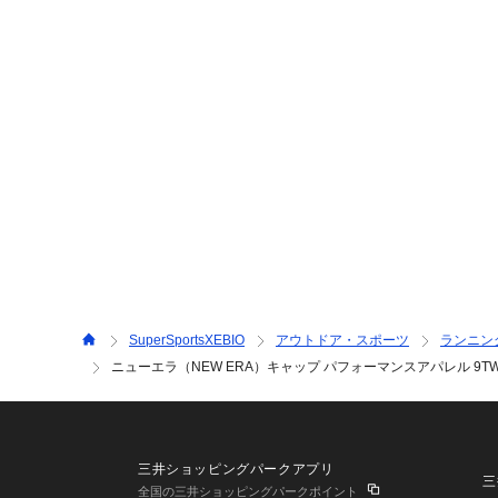
SuperSportsXEBIO
アウトドア・スポーツ
ランニン
ニューエラ（NEW ERA）キャップ パフォーマンスアパレル 9TWENTY
三井ショッピングパークアプリ
三
全国の三井ショッピングパークポイント