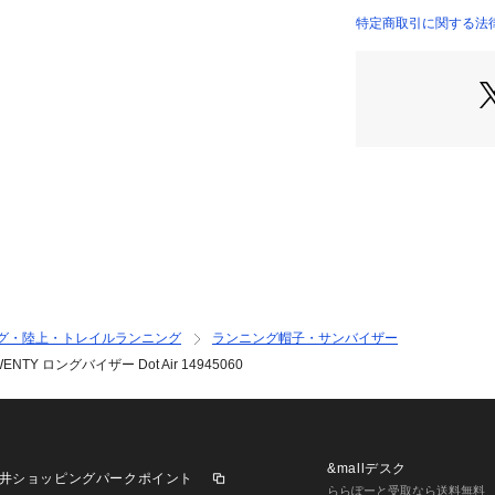
り心地をキープし
特定商取引に関する法律に基づ
●シルエットは、
店）
感が特徴の9TWE
0mm長く設計し
り遮り、ランニン
●リアのゴムアジ
にも対応していま
【商品の購入にあ
※一部商品におい
記と異なる場合が
※ブラウザやお使
実際の商品の色味
※掲載の価格・製
グ・陸上・トレイルランニング
ランニング帽子・サンバイザー
いて、予告なく変
 ロングバイザー Dot Air 14945060
了承ください。2026
エラ NEW ERA
オ Super Spor
n's Mens メン
ット ジョギング 
&mallデスク
井ショッピングパークポイント
ららぽーと受取なら送料無料