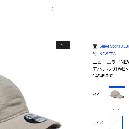
1
/
6
Super Sports XEB
NEW ERA
ニューエラ（NE
アパレル 9TWENT
14945060
カラー
ベージュ
Ｌ
サイズ