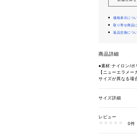
価格表示につ
取り寄せ商品
返品交換につ
商品詳細
●素材:ナイロン/
【ニューエラメー
サイズが異なる場
●サイズ:【S(S/M
イズ】頭囲57～61c
●ランニングから
サイズ詳細
性別：
レディース
ン後もそのまま街
カテゴリー：
アウト
ルランニング
 ＞ 
ラ
え、フラッグロゴ
レビュー
ランニングにも配
0件
えたコレクション
商品番号：
15400004
10902247501 （
●高通気・軽量・ス
r」を採用。スポ