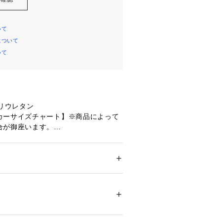
いて
について
いて
ポリウレタン
カーサイズチャート】※商品によって
合が御座います。
)サイズ】頭囲54～58cm 【M(M/L)サ
m 【L(L/XL)サイズ】頭囲61～65cm
デイリーまで幅広いシーンに対応。ラ
メンズ
へ出られる洗練されたスタイルに加
ドア・スポーツ
 ＞ 
ランニング・陸上・トレイ
ンニング帽子・サンバイザー
にはリフレクター機能を採用。夜間の
慮した、実用性とデザイン性を兼ね備
です。
71227 
（モール）
ショップ）
トレッチ性を備えた機能素材「Dot Ai
ーツシーンや長時間の着用でも快適な被