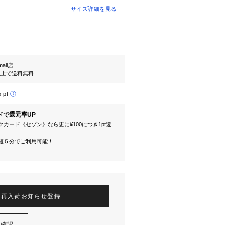
サイズ詳細を見る
mall店
円以上で送料無料
5 pt
ドで還元率UP
カード《セゾン》なら更に¥100につき1pt還
短５分でご利用可能！
再入荷お知らせ登録
を確認