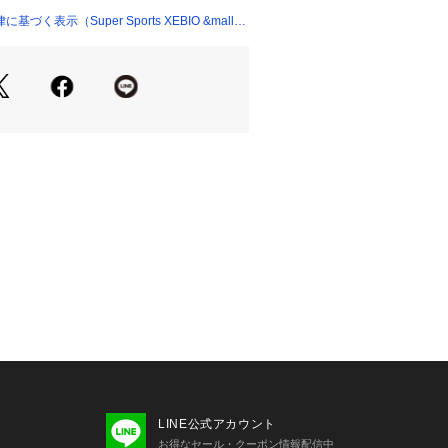
ます。
く表示（Super Sports XEBIO &mall
フロントに芯のない柔らかなフィット
NTYをベースに、バイザーを通常より1
たロングバイザー仕様。日差しをしっか
グ時の視界をサポートします。
ャスターでサイズ調整が可能。手洗い
す。
たっての注意事項】
て弊社カラー表記がメーカーカラー表
あります。
いのモニター環境により、掲載画像と
が若干異なる場合があります。
品のパッケージ・デザイン・仕様につ
更することがあります。あらかじめご
年春夏モデル 2026ssmodel ニュー
 NEWERA スーパースポーツゼビオ ゼビ
ts XEBIO ランニング ランニング小物 Me
ズ めんず 男性  帽子 紫外線防止 紫外線カ
マラソン
LINE公式アカウント
お得なセール・クーポン情報配信中