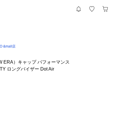
IO &mall店
W ERA）キャップ パフォーマンス
Y ロングバイザー Dot Air