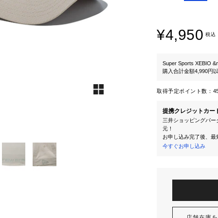
¥4,950
税込
Super Sports XEBIO &
購入合計金額4,990
取得予定ポイント数：
4
提携クレジットカー
三井ショッピングパーク
元！
お申し込み完了後、最
今すぐお申し込み
店舗在庫