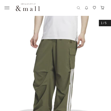
1
/
5