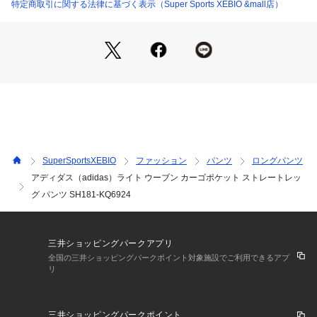
●Lサイズ詳細:【ウエスト】77cm 【ヒップ】110cm 【股上】
特定商取引に関する法律に基づく表示（Super Sports XEBIO &mall店）
41cm 【股下】71.5cm 【すそ幅】27cm 【わたり幅】39.5cm
●LLサイズ詳細:【ウエスト】81cm 【ヒップ】113cm 【股
上】41cm 【股下】71.5cm 【すそ幅】27.5cm 【わたり幅】4
0.5cm
●3Lサイズ詳細:【ウエスト】87cm 【ヒップ】119cm 【股
上】42cm 【股下】71.5cm 【すそ幅】28cm 【わたり幅】42c
m
●フルレングス
●ドビー生地
●ストレートレッグ、10分丈
SuperSportsXEBIO
ファッション
パンツ
ロングパンツ
●ルーズフィット
アディダス（adidas）ライト ウーブン カーゴポケット ストレートレッ
●ルーズフィット ライト ウーブン カーゴポケット ストレート
グ パンツ SH181-KQ6924
レッグ パンツは、快適さと多用途性、そしてモダンなアスレ
チックライフスタイルを念頭に置いてデザインされている。
●通気性に優れたクライマクール素材が冷却を促し、最適な快
適さを実現。軽量なウーブン生地はソフトな肌触りと優れた耐
三井ショッピングパークアプリ
久性を提供する。リラックスしたシルエットとストレートレッ
全国の三井ショッピングパークポイント対象施設でご利用できるアプ
グが動きを制限しない。カーゴポケットは、外出中の必需品を
リ
収納するのに便利。
●アディダスのイノベーションを駆使したこのパンツは、さり
げないスタイルと毎日の快適さを求める頼りになるアイテム。
三井ショッピングパークポイント