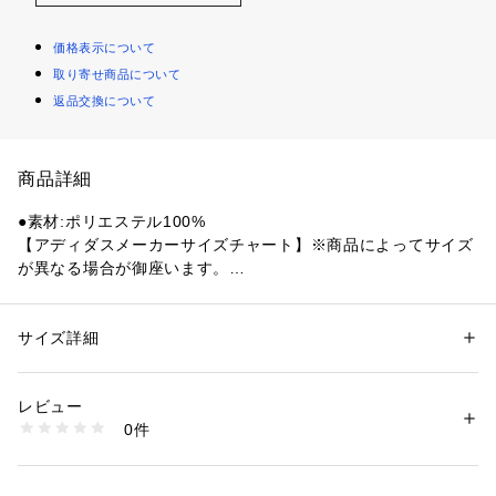
価格表示について
取り寄せ商品について
返品交換について
商品詳細
●素材:ポリエステル100%
【アディダスメーカーサイズチャート】※商品によってサイズ
が異なる場合が御座います。
●サイズ:【Sサイズ】ウエスト71～74cm 【Mサイズ】ウエス
ト75～78cm 【Lサイズ】ウエスト79～82cm 【LL(XL)サイ
ズ】ウエスト83～86cm 【3L(2XL)サイズ】ウエスト87～93c
サイズ詳細
性別：
メンズ
m
カテゴリー：
ファッション
 ＞ 
パンツ
 ＞ 
ロングパンツ
【実寸サイズ】
レビュー
●Sサイズ詳細:【ウエスト】69cm 【ヒップ】103cm 【股上】
商品番号：
1540000470805 
（モール）
0件
40cm 【股下】70.5cm 【すそ幅】25.5cm 【わたり幅】37cm
10905720101 （ショップ）
●Mサイズ詳細:【ウエスト】70cm 【ヒップ】106cm 【股上】
41cm 【股下】71cm 【すそ幅】27cm 【わたり幅】37.5cm