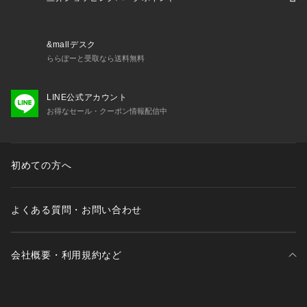
●クライマクールテクノロジー採用し、最適な快適さを実現し
たカーゴパンツ。
&mallデスク
【商品の購入にあたっての注意事項】
ららぽーと受取なら送料無料
※弊社独自の採寸・計量方法により計測を行っておりますた
め、多少の誤差が生じる場合がございます。
LINE公式アカウント
※一部商品において弊社カラー表記がメーカーカラー表記と異
お得なセール・クーポン情報配信中
なる場合があります。
※ブラウザやお使いのモニター環境により、掲載画像と実際の
商品の色味が若干異なる場合があります。
※掲載の価格・製品のパッケージ・デザイン・仕様について、
初めての方へ
予告なく変更することがあります。あらかじめご了承くださ
い。2026年春夏モデル 2026ssmodel アディダス ADIDAS ス
ーパースポーツゼビオ ゼビオ Super Sports XEBIO スポーツ
よくある質問・お問い合わせ
パンツ ロングパンツ ボトム Men's Mens メンズ めんず 男性
 スポーツアパレル スポーツウェア 部活 クラブ 普段着 トレー
ニング 軽量 通気性 adi2605cpn20 26ss_clrs 26apa_col_fw a
会社概要・利用規約など
diapp260820
三井不動産が展開する商業施設一覧