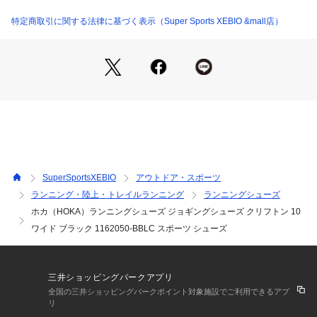
※シューズの製造過程で、接着剤の付着や縫製のズレ・歪みを
生じている場合がありますが、使用上問題無いと判断したもの
特定商取引に関する法律に基づく表示（Super Sports XEBIO &mall店）
を販売しております。あらかじめご了承のうえ、お買い求めく
ださい。
※靴ひもの長さについては、左右10cm以内の差までは弊社許
容内とさせていただいております。左右の紐に10cm以上の差
がある場合はメールにてお問い合わせください。
※一部商品において弊社カラー表記がメーカーカラー表記と異
なる場合があります。
※ブラウザやお使いのモニター環境により、掲載画像と実際の
商品の色味が若干異なる場合があります。
※掲載の価格・製品のパッケージ・デザイン・仕様について、
SuperSportsXEBIO
アウトドア・スポーツ
予告なく変更することがあります。あらかじめご了承くださ
ランニング・陸上・トレイルランニング
ランニングシューズ
い。ホカ HOKA スーパースポーツゼビオ ゼビオ Super Sport
ホカ（HOKA）ランニングシューズ ジョギングシューズ クリフトン 10
s XEBIO トレーニングシューズ 靴 ランニングシューズ Lady's 
Ladys レディース れでぃーす 女性 マラソン ランニング CLIF
ワイド ブラック 1162050-BBLC スポーツ シューズ
TON 10 WD クリフトン10 WIDE ランシュー トレシュー スポ
ーツシューズ ランナー レース トレーニング ジョギング 運動
靴 部活 快適 履き心地 軽量 クッション性 フィット感 通気性
三井ショッピングパークアプリ
 黒 ブラック 2604topsale_m
全国の三井ショッピングパークポイント対象施設でご利用できるアプ
リ