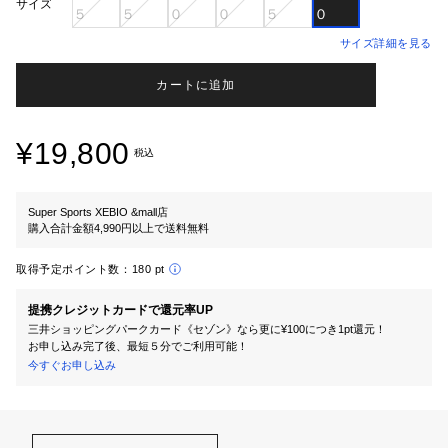
サイズ
５
５
０
０
５
０
サイズ詳細を見る
カートに追加
¥19,800
税込
Super Sports XEBIO &mall店
購入合計金額4,990円以上で送料無料
取得予定ポイント数：
180 pt
提携クレジットカードで還元率UP
三井ショッピングパークカード《セゾン》なら更に¥100につき1pt還元！
お申し込み完了後、最短５分でご利用可能！
今すぐお申し込み