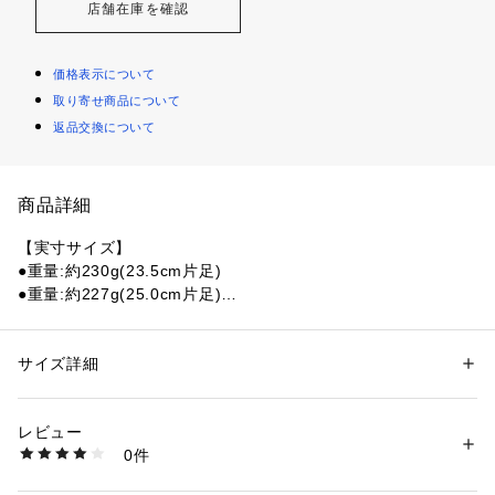
店舗在庫を確認
価格表示について
取り寄せ商品について
返品交換について
商品詳細
【実寸サイズ】
●重量:約230g(23.5cm片足)
●重量:約227g(25.0cm片足)
●インドネシア製
●メーカーカラー表記:BBLC
●ワイズ:Dワイド
サイズ詳細
性別：
レディース
カテゴリー：
アウトドア・スポーツ
 ＞ 
ランニング・陸上・トレイルラン
ニング
 ＞ 
ランニングシューズ
【商品の購入にあたっての注意事項】
レビュー
※弊社独自の採寸・計量方法により計測を行っておりますた
0件
め、多少の誤差が生じる場合があります。
商品番号：
1540000470228 
（モール）
10877959201 （ショップ）
【こちらの商品について】