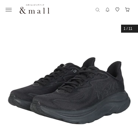
1
/
11