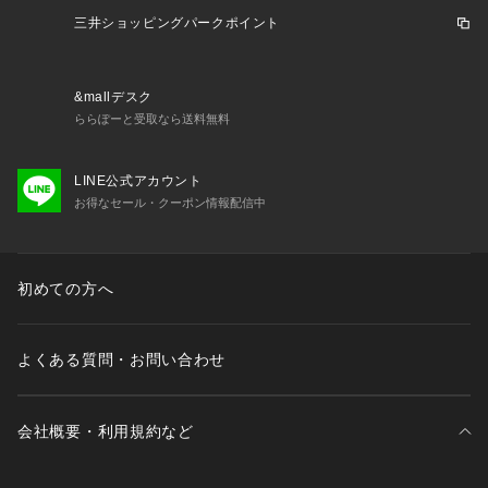
がある場合はメールにてお問い合わせください。
三井ショッピングパークポイント
※一部商品において弊社カラー表記がメーカーカラー表記と異
なる場合があります。
※ブラウザやお使いのモニター環境により、掲載画像と実際の
&mallデスク
商品の色味が若干異なる場合があります。
ららぽーと受取なら送料無料
※掲載の価格・製品のパッケージ・デザイン・仕様について、
予告なく変更することがあります。あらかじめご了承くださ
LINE公式アカウント
い。2026年秋冬モデル 2026fwmodel イフミー IFME スーパ
お得なセール・クーポン情報配信中
ースポーツゼビオ ゼビオ Super Sports XEBIO スポーツシュ
ーズ 靴 Junior ジュニア じゅにあ 子供 JR 街履き 町履き カジ
ュアル ブーツ カジュアルシューズ タウン タウンシューズ 普
段履き 登園 通園 外遊び 快適 履き心地 冬靴 あたたかい 保温
初めての方へ
 快適 履き心地 グリップ性 雪 雨 紺 こん
よくある質問・お問い合わせ
会社概要・利用規約など