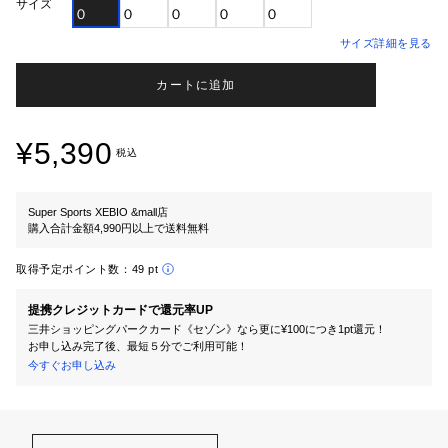
サイズ
０
０
０
０
０
サイズ詳細を見る
カートに追加
¥5,390
税込
Super Sports XEBIO &mall店
購入合計金額4,990円以上で送料無料
取得予定ポイント数：
49 pt
提携クレジットカードで還元率UP
三井ショッピングパークカード《セゾン》なら更に¥100につき1pt還元！
お申し込み完了後、最短５分でご利用可能！
今すぐお申し込み