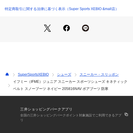
●ウインドラスソーサー:健康な土踏まずのアーチ形成を促進す
るオリジナルインソール/(IFME×早稲田大学スポーツ科学学術
特定商取引に関する法律に基づく表示（Super Sports XEBIO &mall店）
院鳥居研究室 産学共同開発)
●スニーカーでも人気のキネティックベルトを施したブーツシ
リーズです。ワンタッチで開け閉めしやすく、履き口が大きく
開くので厚着しがちな冬でも楽に履けて大好評。アッパーには
撥水加工が施されており、アウトソールは軽く、屈曲性も高い
ため履き心地も抜群です。靴底はグリップ性を考慮した底意匠
設計になっています。
●リフレクター:夜間のライトを反射して、お子様の安全を守り
ます。
SuperSportsXEBIO
シューズ
スニーカー・スリッポン
【商品の購入にあたっての注意事項】
イフミー（IFME）ジュニア スニーカー スポーツシューズ キネティック
※弊社独自の採寸・計量方法により計測を行っておりますた
ベルト スノーブーツ ネイビー 205816NAV ボアブーツ 防寒
め、多少の誤差が生じる場合があります。
【こちらの商品について】
※シューズの製造過程で、接着剤の付着や縫製のズレ・歪みを
生じている場合がありますが、使用上問題無いと判断したもの
三井ショッピングパークアプリ
を販売しております。あらかじめご了承のうえ、お買い求めく
全国の三井ショッピングパークポイント対象施設でご利用できるアプ
ださい。
リ
※靴ひもの長さについては、左右10cm以内の差までは弊社許
容内とさせていただいております。左右の紐に10cm以上の差