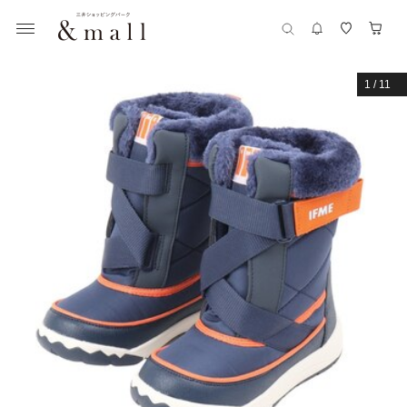
1
/
11