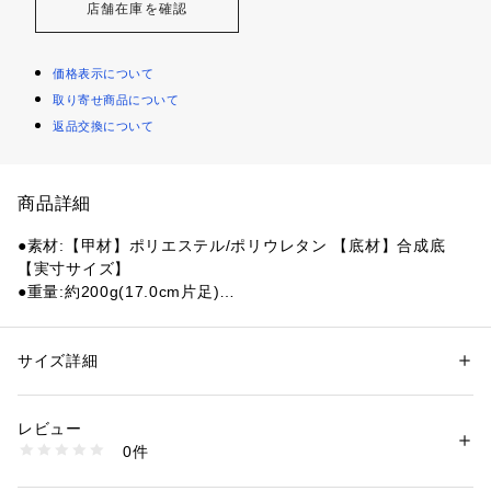
店舗在庫を確認
価格表示について
取り寄せ商品について
返品交換について
商品詳細
●素材:【甲材】ポリエステル/ポリウレタン 【底材】合成底
【実寸サイズ】
●重量:約200g(17.0cm片足)
●重量:約213g(18.0cm片足)
●重量:約221g(19.0cm片足)
●中国製
サイズ詳細
性別：
キッズ・ベビー
●メーカーカラー表記:NAVY
カテゴリー：
シューズ
 ＞ 
スニーカー・スリッポン
●幅:3E相当
レビュー
●スニーカーでも人気のキネティックベルトを施したブーツシ
商品番号：
1540000469965 
（モール）
0件
リーズ!
10902362801 （ショップ）
●水をはじく撥水加工/雨の日の味方!