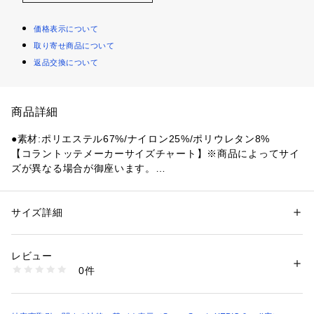
価格表示について
取り寄せ商品について
返品交換について
商品詳細
●素材:ポリエステル67%/ナイロン25%/ポリウレタン8%
【コラントッテメーカーサイズチャート】※商品によってサイ
ズが異なる場合が御座います。
●サイズ:【Sサイズ】23～25cm 【Mサイズ】25～27cm 【Lサ
イズ】27～29cm
●日本製
サイズ詳細
性別：
レディース
メンズ
●メーカーカラー表記:ライトグレー
カテゴリー：
ファッション
 ＞ 
レッグウエア
 ＞ 
ソックス・靴下
●厚底シューズに特化したランニングソックス
レビュー
●立方骨をホールドしてしっかりアーチをサポート
商品番号：
1540000469813 
（モール）
0件
●立方骨サポート:外側の着圧で立方骨に働きかける!
10904081901 （ショップ）
●アーチキープ:足裏の着圧でアーチを維持!
●中足骨サポート:中足骨の着圧で横アーチをサポート!