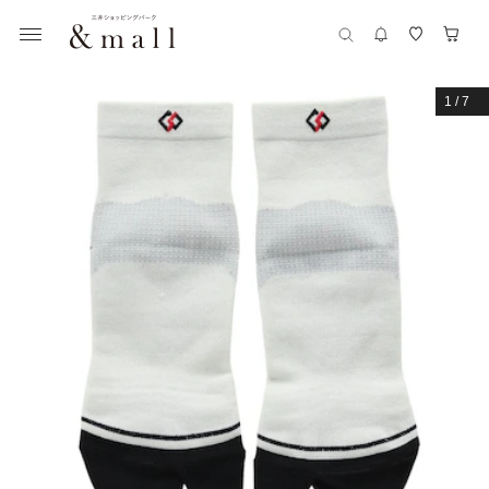
1
/
7