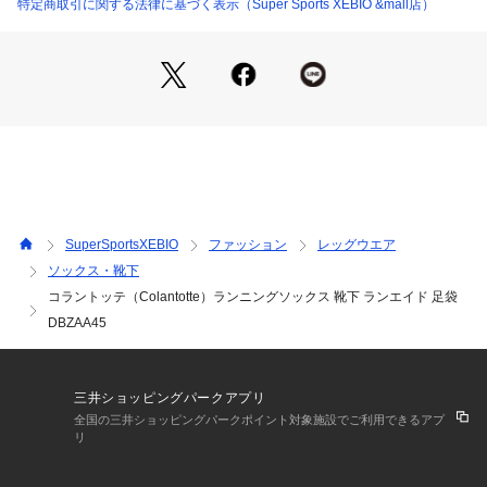
●足首サポート:テーピング構造で足首を固定し左右のブレを抑
特定商取引に関する法律に基づく表示（Super Sports XEBIO &mall店）
制。
●厚底シューズ着用時のパフォーマンスを助ける!
●甲前部エアメッシュ
●滑り止めシリコンラバー
●独自構造ARCH BOOST:立方骨アップ×中足骨サポート×アー
チキープの3つ合わさった独自構造により厚底ランニングシュ
ーズに合った「疲れにくい」「フォームの安定」という効果が
期待できます。
●足首ホールド:テーピング構造が足首を固定するので左右のブ
レを抑制。走行中の着地が真っ直ぐになりやすい。
SuperSportsXEBIO
ファッション
レッグウエア
●ランニングに特化した快適設計:甲前部分をエアメッシュ仕様
ソックス・靴下
にすることで通気性を保ち群れを軽減します。足裏のシリコン
コラントッテ（Colantotte）ランニングソックス 靴下 ランエイド 足袋
ラバーによりグリップ性が高くなり靴との滑りを抑制します。
DBZAA45
【商品の購入にあたっての注意事項】
※本商品は製品特性上、試着後の返品はできかねます。試着前
にサイズなどご確認をお願いします。
三井ショッピングパークアプリ
※一部商品において弊社カラー表記がメーカーカラー表記と異
全国の三井ショッピングパークポイント対象施設でご利用できるアプ
なる場合があります。
リ
※ブラウザやお使いのモニター環境により、掲載画像と実際の
商品の色味が若干異なる場合があります。