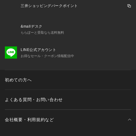
※掲載の価格・製品のパッケージ・デザイン・仕様について、
三井ショッピングパークポイント
予告なく変更することがあります。あらかじめご了承くださ
い。コラントッテ Colantotte スーパースポーツゼビオ ゼビオ
 Super Sports XEBIO 靴下 くつ下 くつした シューズ小物 ア
&mallデスク
クセサリー ソックス needtf
ららぽーと受取なら送料無料
LINE公式アカウント
お得なセール・クーポン情報配信中
初めての方へ
よくある質問・お問い合わせ
会社概要・利用規約など