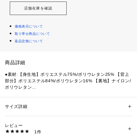
店舗在庫を確認
価格表示について
取り寄せ商品について
返品交換について
商品詳細
●素材:【身生地】ポリエステル75%/ポリウレタン25% 【背上
部分】ポリエステル84%/ポリウレタン16% 【裏地】ナイロン/
ポリウレタン
【スピードメーカーサイズチャート】※商品によってサイズが
異なる場合が御座います。
●サイズ:【Sサイズ】バスト78～82cm ヒップ86～90cm 【M
サイズ詳細
性別：
レディース
サイズ】バスト81～85cm ヒップ89～93cm 【Lサイズ】バス
カテゴリー：
アウトドア・スポーツ
 ＞ 
スイム・競泳
 ＞ 
スイム・競泳ウェ
ア
ト84～88cm ヒップ92～96cm 【LLサイズ】バスト87～91cm 
レビュー
ヒップ95～99cm
1件
●中国製
商品番号：
1540000469674 
（モール）
10904520801 （ショップ）