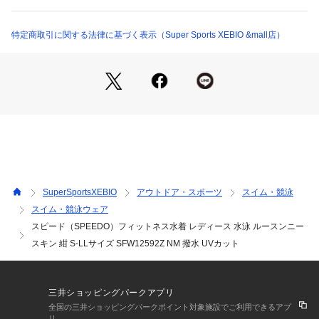
●メーカーカラー表記:NM ネイビー×ミント
●エコ
●ストレッチ
特定商取引に関する法律に基づく表示（Super Sports XEBIO &mall店）
●撥水
●UVガード(UPF30-50+)
※修理のご依頼はGoldwinリペアサービスにて承っておりま
す。詳しくはメーカー公式サイトをご確認ください。
【返品・注意事項について】
※直接肌に触れるという商品の性質上、ご注文後の返品・交換
はお受けできません。
【商品の購入にあたっての注意事項】
SuperSportsXEBIO
アウトドア・スポーツ
スイム・競泳
※一部商品において弊社カラー表記がメーカーカラー表記と異
スイム・競泳ウェア
なる場合があります。
スピード（SPEEDO）フィットネス水着 レディース 水泳 ルースンニー
※ブラウザやお使いのモニター環境により、掲載画像と実際の
商品の色味が若干異なる場合があります。
スキン 紺 S-LLサイズ SFW12592Z NM 撥水 UVカット
※掲載の価格・製品のパッケージ・デザイン・仕様について、
予告なく変更することがあります。あらかじめご了承くださ
い。2026年春夏モデル 2026ssmodel スピード SPEEDO スー
三井ショッピングパークアプリ
パースポーツゼビオ ゼビオ Super Sports XEBIO 競泳水着 ア
全国の三井ショッピングパークポイント対象施設でご利用できるアプ
クアビクス水着 Lady's ウィメンズ 女性用 スイミング 水泳 ス
リ