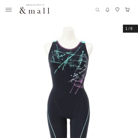
1
/
9