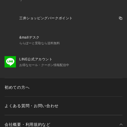
イムウェア スポーツ水着 フィットネス水着 フィットネス用 ア
クアビクス オールインワン スイム プール ジム トレーニング
 婦人水着 ジム用 フィットネス 水中ウォーキング エクササイ
三井ショッピングパークポイント
ズ ダイエット 体力づくり フィットネススイマー トレーニング
水着 練習用水着 競技 競泳 スクール スイミングクラブ 部活 学
生 アスリート スイマー 練習 練習用 エコ素材 エコフレンドリ
&mallデスク
ー Eco-Friendly ストレッチ 撥水 はっ水 撥水加工 UVカット S
ららぽーと受取なら送料無料
サイズ Mサイズ Lサイズ LLサイズ 紺 ネイビー ミント ミント
グリーン 26ssswim 26motherday 26radymizugi sale25swim
LINE公式アカウント
お得なセール・クーポン情報配信中
初めての方へ
よくある質問・お問い合わせ
会社概要・利用規約など