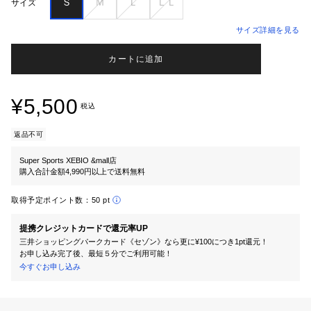
Ｓ
Ｍ
Ｌ
ＬＬ
サイズ
サイズ詳細を見る
カートに追加
¥5,500
税込
返品不可
Super Sports XEBIO &mall店
購入合計金額4,990円以上で送料無料
取得予定ポイント数：
50 pt
提携クレジットカードで還元率UP
三井ショッピングパークカード《セゾン》なら更に¥100につき1pt還元！
お申し込み完了後、最短５分でご利用可能！
今すぐお申し込み